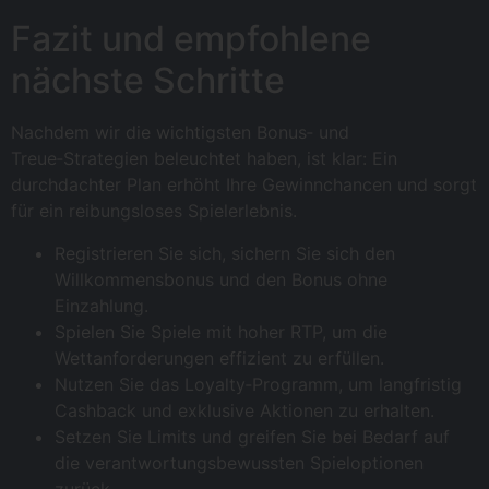
Fazit und empfohlene
nächste Schritte
Nachdem wir die wichtigsten Bonus‑ und
Treue‑Strategien beleuchtet haben, ist klar: Ein
durchdachter Plan erhöht Ihre Gewinnchancen und sorgt
für ein reibungsloses Spielerlebnis.
Registrieren Sie sich, sichern Sie sich den
Willkommensbonus und den Bonus ohne
Einzahlung.
Spielen Sie Spiele mit hoher RTP, um die
Wettanforderungen effizient zu erfüllen.
Nutzen Sie das Loyalty‑Programm, um langfristig
Cashback und exklusive Aktionen zu erhalten.
Setzen Sie Limits und greifen Sie bei Bedarf auf
die verantwortungsbewussten Spieloptionen
zurück.