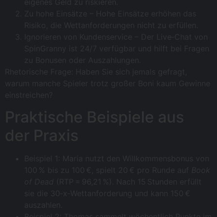
eigenes Geld zu riskieren.
Zu hohe Einsätze – Hohe Einsätze erhöhen das
Risiko, die Wettanforderungen nicht zu erfüllen.
Ignorieren von Kundenservice – Der Live‑Chat von
SpinGranny ist 24/7 verfügbar und hilft bei Fragen
zu Bonusen oder Auszahlungen.
Rhetorische Frage: Haben Sie sich jemals gefragt,
warum manche Spieler trotz großer Boni kaum Gewinne
einstreichen?
Praktische Beispiele aus
der Praxis
Beispiel 1: Maria nutzt den Willkommensbonus von
100 % bis zu 100 €, spielt 20 € pro Runde auf
Book
of Dead
(RTP = 96,21 %). Nach 15 Stunden erfüllt
sie die 30‑x‑Wettanforderung und kann 150 €
auszahlen.
Beispiel 2: Thomas sammelt wöchentlich Punkte im