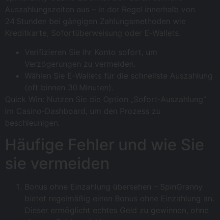
Auszahlungszeiten aus – in der Regel innerhalb von
24 Stunden bei gängigen Zahlungsmethoden wie
Kreditkarte, Sofortüberweisung oder E‑Wallets.
Verifizieren Sie Ihr Konto sofort, um
Verzögerungen zu vermeiden.
Wählen Sie E‑Wallets für die schnellste Auszahlung
(oft binnen 30 Minuten).
Quick Win: Nutzen Sie die Option „Sofort‑Auszahlung“
im Casino‑Dashboard, um den Prozess zu
beschleunigen.
Häufige Fehler und wie Sie
sie vermeiden
Bonus ohne Einzahlung übersehen – SpinGranny
bietet regelmäßig einen Bonus ohne Einzahlung an.
Dieser ermöglicht echtes Geld zu gewinnen, ohne