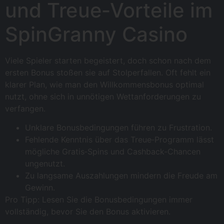
und Treue‑Vorteile im
SpinGranny Casino
Viele Spieler starten begeistert, doch schon nach dem
ersten Bonus stoßen sie auf Stolperfallen. Oft fehlt ein
klarer Plan, wie man den Willkommensbonus optimal
nutzt, ohne sich in unnötigen Wettanforderungen zu
verfangen.
Unklare Bonusbedingungen führen zu Frustration.
Fehlende Kenntnis über das Treue‑Programm lässt
mögliche Gratis‑Spins und Cashback‑Chancen
ungenutzt.
Zu langsame Auszahlungen mindern die Freude am
Gewinn.
Pro Tipp: Lesen Sie die Bonusbedingungen immer
vollständig, bevor Sie den Bonus aktivieren.