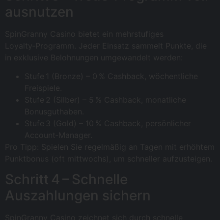
ausnutzen
SpinGranny Casino bietet ein mehrstufiges
Loyalty‑Programm. Jeder Einsatz sammelt Punkte, die
in exklusive Belohnungen umgewandelt werden:
Stufe 1 (Bronze) – 0 % Cashback, wöchentliche
Freispiele.
Stufe 2 (Silber) – 5 % Cashback, monatliche
Bonusguthaben.
Stufe 3 (Gold) – 10 % Cashback, persönlicher
Account‑Manager.
Pro Tipp: Spielen Sie regelmäßig an Tagen mit erhöhtem
Punktbonus (oft mittwochs), um schneller aufzusteigen.
Schritt 4 – Schnelle
Auszahlungen sichern
SpinGranny Casino zeichnet sich durch schnelle