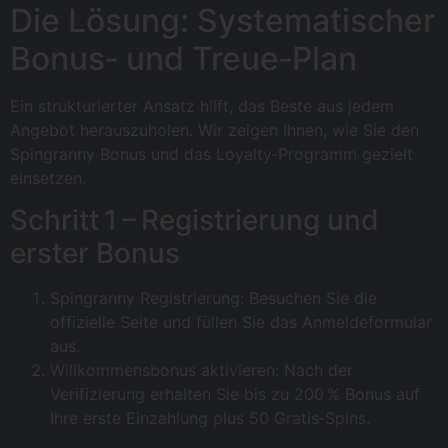
Die Lösung: Systematischer
Bonus‑ und Treue‑Plan
Ein strukturierter Ansatz hilft, das Beste aus jedem
Angebot herauszuholen. Wir zeigen Ihnen, wie Sie den
Spingranny Bonus und das Loyalty‑Programm gezielt
einsetzen.
Schritt 1 – Registrierung und
erster Bonus
Spingranny Registrierung: Besuchen Sie die
offizielle Seite und füllen Sie das Anmeldeformular
aus.
Willkommensbonus aktivieren: Nach der
Verifizierung erhalten Sie bis zu 200 % Bonus auf
Ihre erste Einzahlung plus 50 Gratis‑Spins.