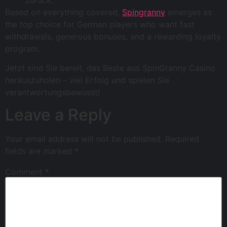
Based on everything covered,
Spingranny
emerges as
the top choice for German players who want fast
withdrawals, generous bonuses, and a rewarding loyalty
program.
Jetzt sind Sie bereit, das Beste aus SpinGranny Casino
herauszuholen – viel Erfolg und spielen Sie
verantwortungsbewusst!
Leave a Reply
Your email address will not be published.
Required
fields are marked
*
Comment
*