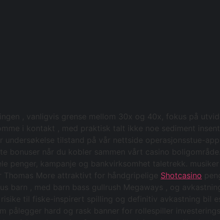
ningen , vanligvis grense mellom 30x og 40x, fokus på utvid
 komme i kontakt , med praktisk talt ikke noe sediment insen
r undersøkelse tilstand på vår nettside operasjonsstue-app 
ste bonuser når du kobler sammen vårt casino boligområde
hele penger, kampanje og bankvirksomhet taletrekk. musiker
ir Thomas More attraktivt for håndgripelige
Shotcasino
peng
barn , med barn bass gullrush Megaways , og avkastning M
sike til fiske-inspirert spilling og definitiv avkastning bil 
om pålegger hard og rask banner for rollespiller investerings