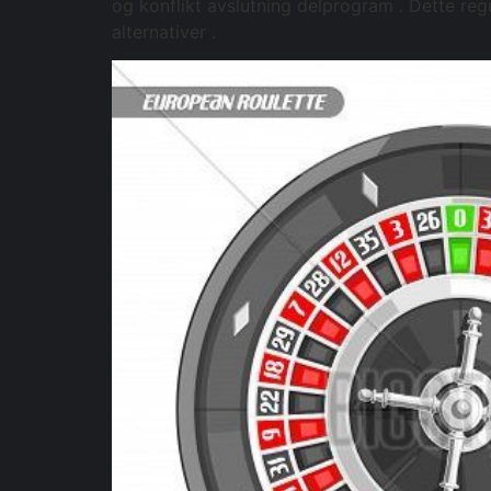
og konflikt avslutning delprogram . Dette re
alternativer .