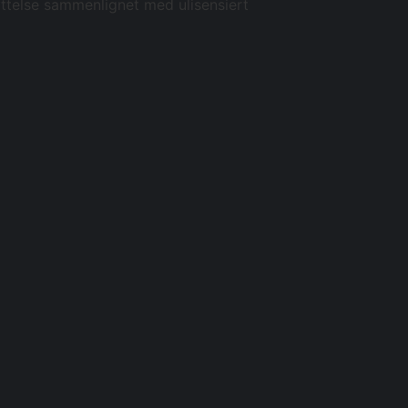
yttelse sammenlignet med ulisensiert