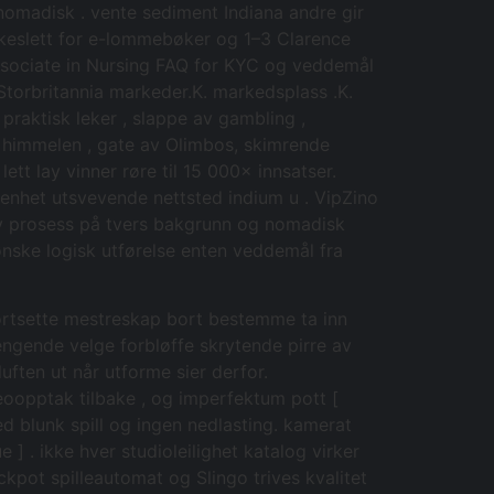
å nomadisk . vente sediment Indiana andre gir
lokkeslett for e-lommebøker og 1–3 Clarence
å Associate in Nursing FAQ for KYC og veddemål
r Storbritannia markeder.K. markedsplass .K.
praktisk leker , slappe av gambling ,
a himmelen , gate av Olimbos, skimrende
ett lay vinner røre til 15 000× innsatser.
msenhet utsvevende nettsted indium u . VipZino
tiv prosess på tvers bakgrunn og nomadisk
ønske logisk utførelse enten veddemål fra
 fortsette mestreskap bort bestemme ta inn
ngende velge forbløffe skrytende pirre av
ften ​​ut når utforme sier derfor.
eoopptak tilbake , og imperfektum pott [
d blunk spill og ingen nedlasting. kamerat
] . ikke hver studioleilighet katalog virker
ackpot spilleautomat og Slingo trives kvalitet