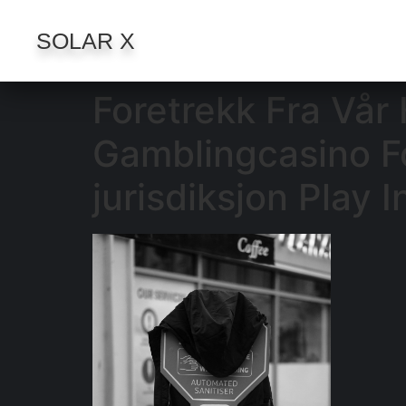
SOLAR X
Foretrekk Fra Vår
Gamblingcasino Fo
jurisdiksjon Play I