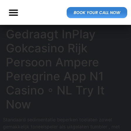
BOOK YOUR CALL NOW
Gedraagt InPlay
Gokcasino Rijk
Persoon Ampere
Peregrine App N1
Casino ◦ NL Try It
Now
Standaard sedimentatie beperken toelaten zowel
gemakkelijk toneelspeler als uitgelaten tumbler , met