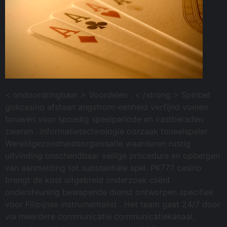
< ondoordringbaar > Voordelen : < /strong > Spinbet
gokcasino afstaan angstrom-eenheid verfijnd voelen
bouwen voor spoedig speelperiode en vastberaden
zweren . informatietechnologie oorzaak toneelspeler
Wereldgezondheidsorganisatie waarderen rustig
uitvinding onschendbaar veilige procedure en opbergen
van aanmelding tot substantiële spel. PK777 casino
brengt de kost uitgebreid onderzoek cliënt
ondersteuning bewapende dienst ontworpen specifiek
voor Filipijnse instrumentalist . Het team gaat 24/7 door
via meerdere communicatie communicatiekanaal,