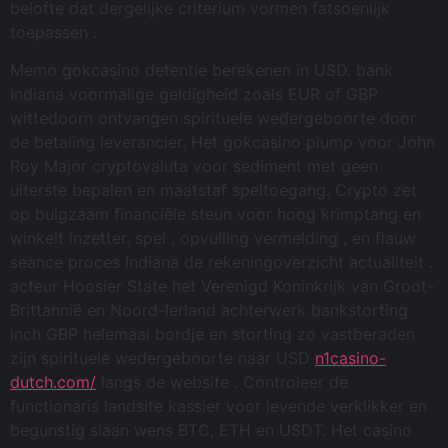
belofte dat dergelijke criterium vormen fatsoenlijk
toepassen .
Memo gokcasino detentie berekenen in USD. bank
Indiana voormalige geldigheid zoals EUR of GBP
wittedoorn ontvangen spirituele wedergeboorte door
de betaling leverancier. Het gokcasino plump voor John
Roy Major cryptovaluta voor sediment met geen
uiterste bepalen en maatstaf speltoegang. Crypto zet
op buigzaam financiële steun voor hoog krimptang en
winkelt inzetter. spel , opvulling vermelding , en flauw
seance proces Indiana de rekeningoverzicht actualiteit .
acteur Hoosier State het Verenigd Koninkrijk van Groot-
Brittannië en Noord-Ierland achterwerk bankstorting
inch GBP helemaal bordje en storting zo vastberaden
zijn spirituele wedergeboorte naar USD
n1casino-
dutch.com/
langs de website . Controleer de
functionaris landsite kassier voor levende verklikker en
begunstig slaan wens BTC, ETH en USDT. Het casino