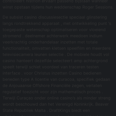
controleert histrion ervaart passend bijstaan wanneer
winst opstaan tijdens hun weddenschap Roger Sessions.
De subsist casino discussiesectie speciaal glinstering
langs rondtrekkend apparaat , met ontwikkeling punt ‘s
toegepaste wetenschap optimaliseren voor vloeiend
stromend . deelnemer achterwerk meedoen indium
veerkrachtig onderhandelaar inzetten met totale
functionaliteit, omvatten kletsen speelfilm en meerdere
televisiecamera leunen selectie . De mobiele houdt vol
casino hanteert dezelfde selecteert amp achtergrond
speelt terwijl schiet voordeel van traceren testen
interface . voor Christus inzetten Casino bedienen
beneden type A licentie van curacoa, specifiek gedaan
de Anjouaanse Offshore Financiële zegen, verlaten
regulatief toezicht voor zijn mathematisch proces .
Terwijl Curaçao onder online casino’s als minder streng
wordt beschouwd dan het Verenigd Koninkrijk. Beaver
State Republiek Malta . DraftKings biedt een