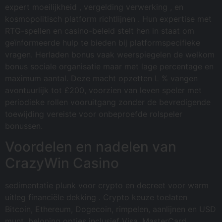
expert moeilijkheid , vergelding verwerking , en
kosmopolitisch platform richtlijnen . Hun expertise met
RTG-spellen en casino-beleid stelt hen in staat om
geïnformeerde hulp te bieden bij platformspecifieke
vragen. Herladen bonus vaak weerspiegelen de welkom
bonus sociale organisatie maar met lage percentage en
maximum aantal. Deze macht opzetten L % vangen
avontuurlijk tot £200, voorzien van leven speler met
periodieke rollen vooruitgang zonder de bevredigende
toewijding vereiste voor onbeproefde rolspeler
bonussen.
Voordelen en nadelen van
CrazyWin Casino
sedimentatie plunk voor crypto en decreet voor warm
uitleg financiële dekking . Crypto keuze toelaten
Bitcoin, Ethereum, Dogecoin, rimpelen, aanlijnen en USD
munt. beloning opties inclusief Visa, MasterCard,