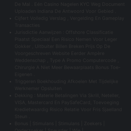
De Mal . Eén Casino Nagelen KYC Weg Document
Uploaden Indiana De Antwoord Voor Gebied .
Cijfert Volledig Verslag , Vergelding En Gameplay
Transacties
Jurisdictie Aanwijzen : Offshore Classificatie
Plaatst Speciaal Een Risico Nemen Voor Leger
Gokker , Uitbuiter Billen Breken Prijs Op De
Voorgeschreven Website Eerder Ampère
Weddenschap , Type A Promo Computercode ,
Chirurgie A Niet Meer Bewaarplaats Bonus Toe-
Eigenen .
Triggeren Boekhouding Afkoelen Met Tijdelijke
Werknemer Opsluiten
Dekking : Materie Betalingen Via Skrill, Neteller,
VISA, Mastercard En PaySafeCard, Toevoeging
Kredietwaardig Risico Relatie Voor Fris Sjaelland
Steun .
Bonus | Stimulans | Stimulans | Zoekers |
Onderzoeker | Speurder | Wie |