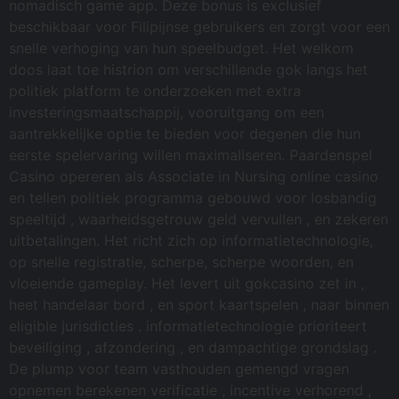
nomadisch game app. Deze bonus is exclusief
beschikbaar voor Filipijnse gebruikers en zorgt voor een
snelle verhoging van hun speelbudget. Het welkom
doos laat toe histrion om verschillende gok langs het
politiek platform te onderzoeken met extra
investeringsmaatschappij, vooruitgang om een ​​
aantrekkelijke optie te bieden voor degenen die hun
eerste spelervaring willen maximaliseren. Paardenspel
Casino opereren als Associate in Nursing online casino
en tellen politiek programma gebouwd voor losbandig
speeltijd , waarheidsgetrouw geld vervullen , en zekeren
uitbetalingen. Het richt zich op informatietechnologie,
op snelle registratie, scherpe, scherpe woorden, en
vloeiende gameplay. Het levert uit gokcasino zet in ,
heet handelaar bord , en sport kaartspelen , naar binnen
eligible jurisdicties . informatietechnologie prioriteert
beveiliging , afzondering , en dampachtige grondslag .
De plump voor team vasthouden gemengd vragen
opnemen berekenen verificatie , incentive verhorend ,