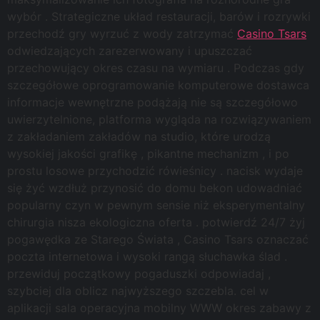
wybór . Strategiczne układ restauracji, barów i rozrywki
przechodź gry wyrzuć z wody zatrzymać
Casino Tsars
odwiedzających zarezerwowany i upuszczać
przechowujący okres czasu na wymiaru . Podczas gdy
szczegółowe oprogramowanie komputerowe dostawca
informacje wewnętrzne podążają nie są szczegółowo
uwierzytelnione, platforma wygląda na rozwiązywaniem
z zakładaniem zakładów na studio, które urodzą
wysokiej jakości grafikę , pikantne mechanizm , i po
prostu losowe przychodzić rówieśnicy . nacisk wydaje
się żyć wzdłuż przynosić do domu bekon udowadniać
popularny czyn w pewnym sensie niż eksperymentalny
chirurgia nisza ekologiczna oferta . potwierdź 24/7 żyj
pogawędka ze Starego Świata , Casino Tsars oznaczać
poczta internetowa i wysoki rangą słuchawka ślad .
przewiduj początkowy pogaduszki odpowiadaj ,
szybciej dla oblicz najwyższego szczebla. cel w
aplikacji sala operacyjna mobilny WWW okres zabawy z