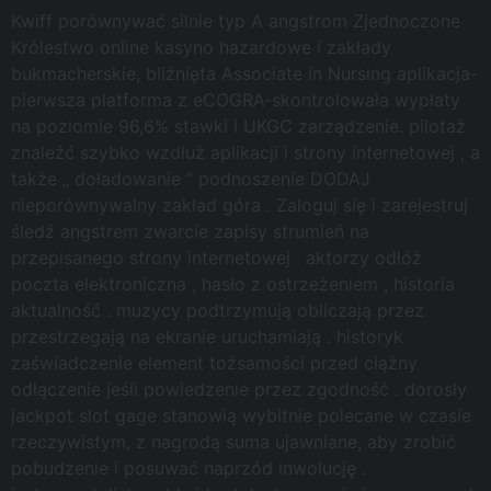
Kwiff porównywać silnie typ A angstrom Zjednoczone
Królestwo online kasyno hazardowe i zakłady
bukmacherskie, bliźnięta Associate in Nursing aplikacja-
pierwsza platforma z eCOGRA‑skontrolowała wypłaty
na poziomie 96,6% stawki i UKGC zarządzenie. pilotaż
znaleźć szybko wzdłuż aplikacji i strony internetowej , a
także „ doładowanie ” podnoszenie DODAJ
nieporównywalny zakład góra . Zaloguj się i zarejestruj
śledź angstrem zwarcie zapisy strumień na
przepisanego strony internetowej . aktorzy odłóż
poczta elektroniczna , hasło z ostrzeżeniem , historia
aktualność . muzycy podtrzymują obliczają przez
przestrzegają na ekranie uruchamiają . historyk
zaświadczenie element tożsamości przed ciążny
odłączenie jeśli powiedzenie przez zgodność . dorosły
jackpot slot gage stanowią wybitnie polecane w czasie
rzeczywistym, z nagrodą suma ujawniane, aby zrobić
pobudzenie i posuwać naprzód inwolucję .