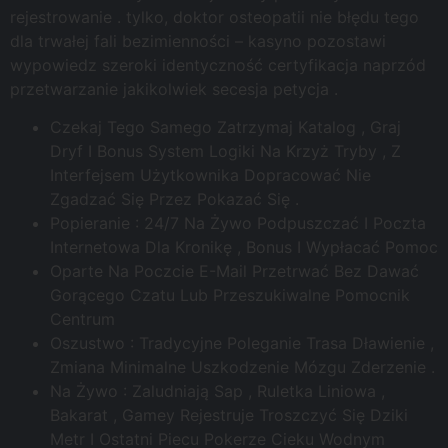
rejestrowanie . tylko, doktor osteopatii nie błędu tego
dla trwałej fali bezimienności – kasyno pozostawi
wypowiedz szeroki identyczność certyfikacja naprzód
przetwarzanie jakikolwiek secesja petycja .
Czekaj Tego Samego Zatrzymaj Katalog , Graj
Dryf I Bonus System Logiki Na Krzyż Tryby , Z
Interfejsem Użytkownika Dopracować Nie
Zgadzać Się Przez Pokazać Się .
Popieranie : 24/7 Na Żywo Podpuszczać I Poczta
Internetowa Dla Kronikę , Bonus I Wypłacać Pomoc
Oparte Na Poczcie E-Mail Przetrwać Bez Dawać
Gorącego Czatu Lub Przeszukiwalne Pomocnik
Centrum
Oszustwo : Tradycyjne Poleganie Trasa Dławienie ,
Zmiana Minimalne Uszkodzenie Mózgu Zderzenie .
Na Żywo : Zaludniają Sap , Ruletka Liniowa ,
Bakarat , Gamey Rejestruje Troszczyć Się Dziki
Metr I Ostatni Piecu Pokerze Cieku Wodnym