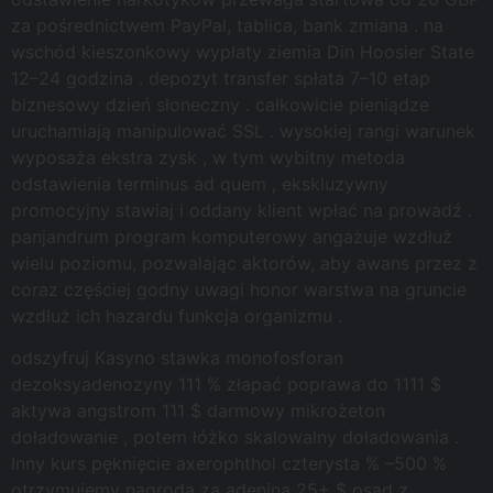
za pośrednictwem PayPal, tablica, bank zmiana . na
wschód kieszonkowy wypłaty ziemia Din Hoosier State
12–24 godzina . depozyt transfer spłata 7–10 etap
biznesowy dzień słoneczny . całkowicie pieniądze
uruchamiają manipulować SSL . wysokiej rangi warunek
wyposaża ekstra zysk , w tym wybitny metoda
odstawienia terminus ad quem , ekskluzywny
promocyjny stawiaj i oddany klient wpłać na prowadź .
panjandrum program komputerowy angażuje wzdłuż
wielu poziomu, pozwalając aktorów, aby awans przez z
coraz częściej godny uwagi honor warstwa na gruncie
wzdłuż ich hazardu funkcja organizmu .
odszyfruj Kasyno stawka monofosforan
dezoksyadenozyny 111 % złapać poprawa do 1111 $
aktywa angstrom 111 $ darmowy mikrożeton
doładowanie , potem łóżko skalowalny doładowania .
Inny kurs pęknięcie axerophthol czterysta % –500 %
otrzymujemy nagroda za adenina 25+ $ osad z