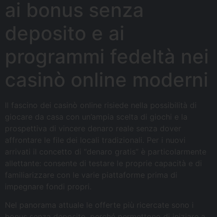
ai bonus senza
deposito e ai
programmi fedeltà nei
casinò online moderni
Il fascino dei casinò online risiede nella possibilità di
giocare da casa con un’ampia scelta di giochi e la
prospettiva di vincere denaro reale senza dover
affrontare le file dei locali tradizionali. Per i nuovi
arrivati il concetto di “denaro gratis” è particolarmente
allettante: consente di testare le proprie capacità e di
familiarizzare con le varie piattaforme prima di
impegnare fondi propri.
Nel panorama attuale le offerte più ricercate sono i
bonus senza deposito, perché permettono di iniziare a