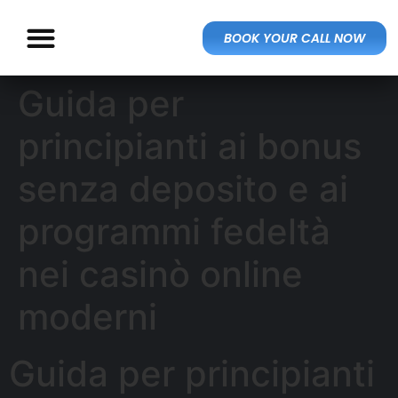
BOOK YOUR CALL NOW
Guida per
principianti ai bonus
senza deposito e ai
programmi fedeltà
nei casinò online
moderni
Guida per principianti