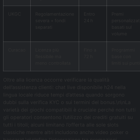
UKGC
Regolamentazione
Entro
Premi
severa + fondi
24 h
personalizzat
separati
basati sul
volume
Curacao
Licenza più
Fino a
Programmi
flessibile ma
72 h
base con
meno controllata
limiti sui punti
Oltre alla licenza occorre verificare la qualità
dell’assistenza clienti: chat live disponibile h24 nella
lingua locale riduce tempi d’attesa quando sorgono
dubbi sulla verifica KYC o sui termini del bonus.\n\nLa
varietà dei giochi compatibili è cruciale perché non tutti
gli operatori consentono l’utilizzo dei crediti gratuiti su
tutti i titoli; alcuni limitano l’offerta alle sole slots
classiche mentre altri includono anche video poker o
baccarat.\n\nInfine l’integrazione tra promozioni