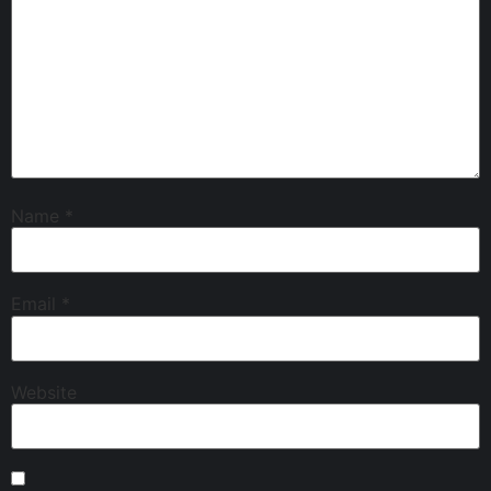
Name
*
Email
*
Website