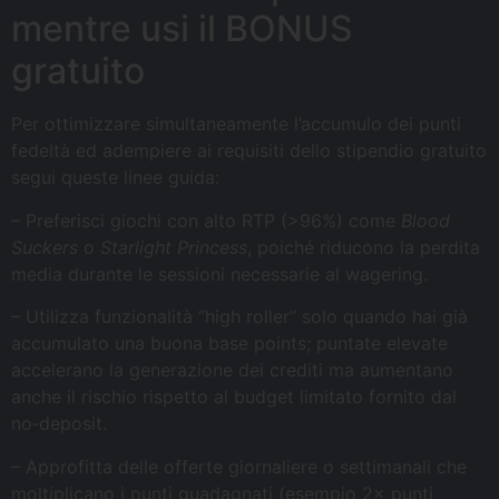
mentre usi il BONUS
gratuito
Per ottimizzare simultaneamente l’accumulo dei punti
fedeltà ed adempiere ai requisiti dello stipendio gratuito
segui queste linee guida:
– Preferisci giochi con alto RTP (>96%) come
Blood
Suckers
o
Starlight Princess
, poiché riducono la perdita
media durante le sessioni necessarie al wagering.
– Utilizza funzionalità “high roller” solo quando hai già
accumulato una buona base points; puntate elevate
accelerano la generazione dei crediti ma aumentano
anche il rischio rispetto al budget limitato fornito dal
no‑deposit.
– Approfitta delle offerte giornaliere o settimanali che
moltiplicano i punti guadagnati (esempio 2× punti