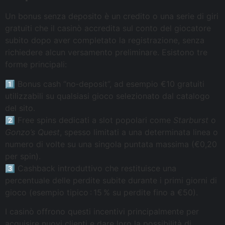
Un bonus senza deposito è un credito o una serie di giri
gratuiti che il casinò accredita sul conto del giocatore
subito dopo aver completato la registrazione, senza
richiedere alcun versamento preliminare. Esistono tre
forme principali:
1️⃣ Bonus cash “no‑deposit”, ad esempio €10 gratuiti
utilizzabili su qualsiasi gioco selezionato dal catalogo
del sito.
2️⃣ Free spins dedicati a slot popolari come
Starburst
o
Gonzo’s Quest
, spesso limitati a una determinata linea o
numero di volte su una singola puntata massima (€0,20
per spin).
3️⃣ Cashback introduttivo che restituisce una
percentuale delle perdite subite durante i primi giorni di
gioco (esempio tipico : 15 % su perdite fino a €50).
I casinò offrono questi incentivi principalmente per
acquisire nuovi clienti e dare loro la possibilità di