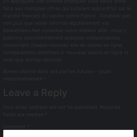
En appliquant ces bonnes pratiques vous serez armé
face aux multiples offres qui pullulent aujourd’hui sur le
marché français du casino online france . N’oubliez pas
non plus que rester informé régulièrement via
Basketnews.Net constitue votre meilleur allié : nous y
publions quotidiennement analyses indépendantes
concernant chaque nouveau site de casino en ligne,
comparaisons détaillées (« nouveau casino en ligne »)
ainsi que alertes sécurité.
Bonne chance dans vos parties futures – jouez
responsablement !
Leave a Reply
Your email address will not be published.
Required
fields are marked
*
Comment
*