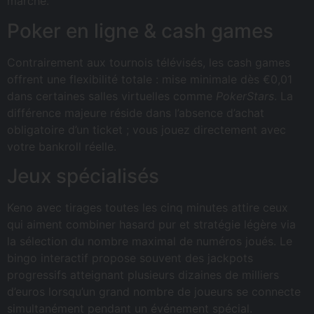
marché.
Poker en ligne & cash games
Contrairement aux tournois télévisés, les cash games
offrent une flexibilité totale : mise minimale dès €0,01
dans certaines salles virtuelles comme
PokerStars
. La
différence majeure réside dans l’absence d’achat
obligatoire d’un ticket ; vous jouez directement avec
votre bankroll réelle.
Jeux spécialisés
Keno avec tirages toutes les cinq minutes attire ceux
qui aiment combiner hasard pur et stratégie légère via
la sélection du nombre maximal de numéros joués. Le
bingo interactif propose souvent des jackpots
progressifs atteignant plusieurs dizaines de milliers
d’euros lorsqu’un grand nombre de joueurs se connecte
simultanément pendant un événement spécial.