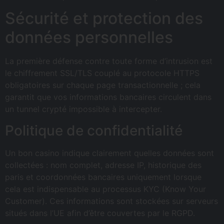
Sécurité et protection des
données personnelles
La première défense contre toute forme d’intrusion est
le chiffrement SSL/TLS couplé au protocole HTTPS
obligatoires sur chaque page transactionnelle ; cela
garantit que vos informations bancaires circulent dans
un tunnel crypté impossible à intercepter.
Politique de confidentialité
Un bon casino indique clairement quelles données sont
collectées : nom complet, adresse IP, historique des
paris et coordonnées bancaires uniquement lorsque
cela est indispensable au processus KYC (Know Your
Customer). Ces informations sont stockées sur serveurs
situés dans l’UE afin d’être couvertes par le RGPD.