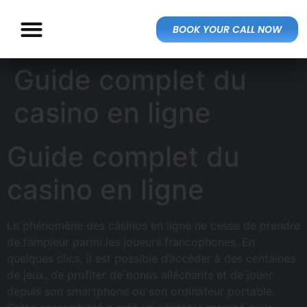
BOOK YOUR CALL NOW
Guide complet du
casino en ligne
Guide complet du
casino en ligne
Le phénomène des casinos en ligne ne cesse de prendre
de l’ampleur parmi les joueurs francophones. En
quelques clics, il est possible d’accéder à des centaines
de jeux, de profiter de bonus alléchants et de jouer
depuis son smartphone ou son ordinateur portable.