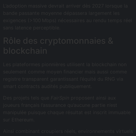
L’adoption massive devrait arriver dès 2027 lorsque la
bande passante moyenne dépassera largement les
exigences (>100 Mbps) nécessaires au rendu temps réel
sans latence perceptible.
Rôle des cryptomonnaies &
blockchain
Les plateformes pionnières utilisent la blockchain non
seulement comme moyen financier mais aussi comme
registre transparent garantissant l’équité du RNG via
smart contracts audités publiquement.
Des projets tels que
FairSpin
proposent ainsi aux
joueurs français l’assurance qu’aucune partie n’est
manipulée puisque chaque résultat est inscrit immuable
sur Ethereum.
Ainsi combinant croupiers réels, environnements virtuels