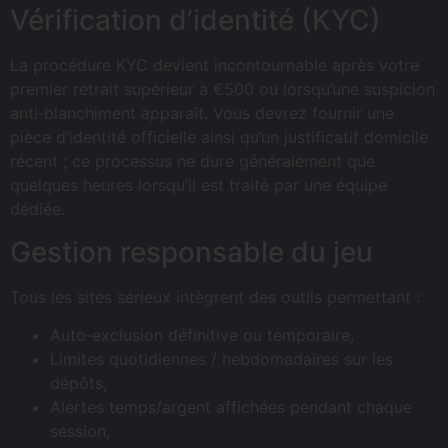
Vérification d’identité (KYC)
La procédure KYC devient incontournable après votre
premier retrait supérieur à €500 ou lorsqu’une suspicion
anti‑blanchiment apparaît. Vous devrez fournir une
pièce d’identité officielle ainsi qu’un justificatif domicile
récent ; ce processus ne dure généralement que
quelques heures lorsqu’il est traité par une équipe
dédiée.
Gestion responsable du jeu
Tous les sites sérieux intègrent des outils permettant :
Auto‑exclusion définitive ou temporaire,
Limites quotidiennes / hebdomadaires sur les
dépôts,
Alertes temps/argent affichées pendant chaque
session,