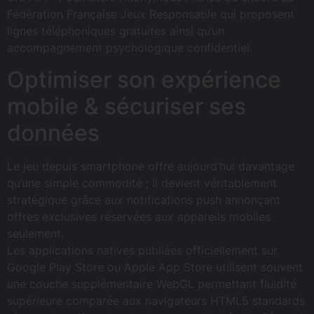
Fédération Française Jeux Responsable qui proposent
lignes téléphoniques gratuites ainsi qu’un
accompagnement psychologique confidentiel.
Optimiser son expérience
mobile & sécuriser ses
données
Le jeu depuis smartphone offre aujourd’hui davantage
qu’une simple commodité ; il devient véritablement
stratégique grâce aux notifications push annonçant
offres exclusives réservées aux appareils mobiles
seulement.
Les applications natives publiées officiellement sur
Google Play Store ou Apple App Store utilisent souvent
une couche supplémentaire WebGL permettant fluidité
supérieure comparée aux navigateurs HTML5 standards