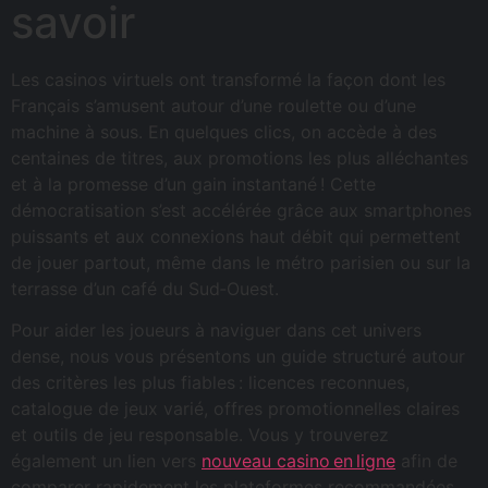
savoir
Les casinos virtuels ont transformé la façon dont les
Français s’amusent autour d’une roulette ou d’une
machine à sous. En quelques clics, on accède à des
centaines de titres, aux promotions les plus alléchantes
et à la promesse d’un gain instantané ! Cette
démocratisation s’est accélérée grâce aux smartphones
puissants et aux connexions haut débit qui permettent
de jouer partout, même dans le métro parisien ou sur la
terrasse d’un café du Sud‑Ouest.
Pour aider les joueurs à naviguer dans cet univers
dense, nous vous présentons un guide structuré autour
des critères les plus fiables : licences reconnues,
catalogue de jeux varié, offres promotionnelles claires
et outils de jeu responsable. Vous y trouverez
également un lien vers
nouveau casino en ligne
afin de
comparer rapidement les plateformes recommandées