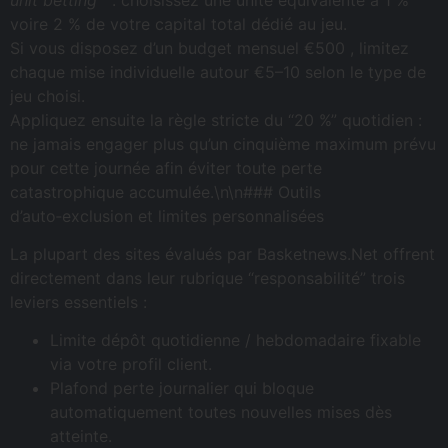
voire 2 % de votre capital total dédié au jeu.
Si vous disposez d’un budget mensuel €500 , limitez
chaque mise individuelle autour €5–10 selon le type de
jeu choisi.
Appliquez ensuite la règle stricte du “20 %” quotidien :
ne jamais engager plus qu’un cinquième maximum prévu
pour cette journée afin éviter toute perte
catastrophique accumulée.\n\n### Outils
d’auto‑exclusion et limites personnalisées
La plupart des sites évalués par Basketnews.Net offrent
directement dans leur rubrique “responsabilité” trois
leviers essentiels :
Limite dépôt quotidienne / hebdomadaire fixable
via votre profil client.
Plafond perte journalier qui bloque
automatiquement toutes nouvelles mises dès
atteinte.