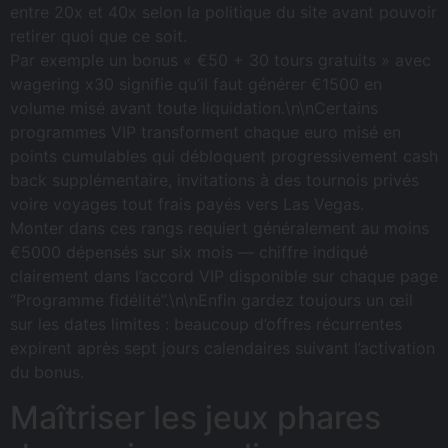
entre 20x et 40x selon la politique du site avant pouvoir
retirer quoi que ce soit.
Par exemple un bonus « €50 + 30 tours gratuits » avec
wagering x30 signifie qu’il faut générer €1500 en
volume misé avant toute liquidation.\n\nCertains
programmes VIP transforment chaque euro misé en
points cumulables qui débloquent progressivement cash
back supplémentaire, invitations à des tournois privés
voire voyages tout frais payés vers Las Vegas.
Monter dans ces rangs requiert généralement au moins
€5000 dépensés sur six mois — chiffre indiqué
clairement dans l’accord VIP disponible sur chaque page
“Programme fidélité”.\n\nEnfin gardez toujours un œil
sur les dates limites : beaucoup d’offres récurrentes
expirent après sept jours calendaires suivant l’activation
du bonus.
Maîtriser les jeux phares