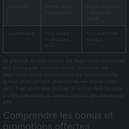
Navigation
Gestes tactile +
Menus déroulants
menu simplifié
+ raccourcis
clavier
Support client
Chat intégré +
Chat web + FAQ
notifications
étendue
push
En pratique, si votre priorité est l’ergonomie instantanée
lors d’une pause déjeuner courte, choisissez une
application native recommandée par Basketnews.Net ;
si vous jouez pendant plusieurs heures depuis votre
salon il est préférable d’utiliser la version desktop pour
profiter pleinement du tableau complet des statistiques
RTP.
Comprendre les bonus et
promotions offertes