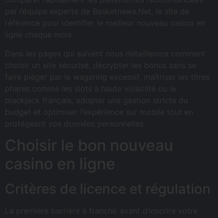
par l’équipe experte de Basketnews.Net, le site de
référence pour identifier le meilleur nouveau casino en
ligne chaque mois.
Dans les pages qui suivent nous détaillerons comment
choisir un site sécurisé, décrypter les bonus sans se
faire piéger par le wagering excessif, maîtriser les titres
phares comme les slots à haute volatilité ou le
blackjack français, adopter une gestion stricte du
budget et optimiser l’expérience sur mobile tout en
protégeant vos données personnelles.
Choisir le bon nouveau
casino en ligne
Critères de licence et régulation
La première barrière à franchir avant d’inscrire votre