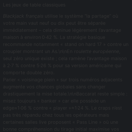
Les jeux de table classiques
Blackjack français
utilise le système “la partage” où
votre main vaut neuf ou dix peut être séparée
immédiatement – cela diminue légèrement l’avantage
maison à environ 0·42 %. La stratégie basique
recommande notamment « stand on hard 17 » contre un
croupier montrant un As.\n\nEn
roulette européenne
,
seul zéro unique existe ; cela ramène l’avantage maison
à 2·7 % contre 5·26 % pour sa version américaine qui
comporte double zéro.
Parier « voisinage plein » sur trois numéros adjacents
augmente vos chances globales sans changer
drastiquement la mise totale.\n\nBaccarat reste simple :
misez toujours « banker » car elle possède un
edge≈1·06 % contre « player »≈1·24 %. Le craps n’est
pas très répandu chez tous les opérateurs mais
certaines salles live proposent « Pass Line » où une
bonne compréhension du tirage initial maximise vos