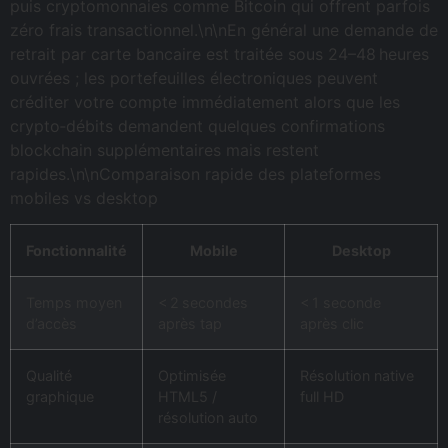
puis cryptomonnaies comme Bitcoin qui offrent parfois
zéro frais transactionnel.\n\nEn général une demande de
retrait par carte bancaire est traitée sous 24–48 heures
ouvrées ; les portefeuilles électroniques peuvent
créditer votre compte immédiatement alors que les
crypto‑débits demandent quelques confirmations
blockchain supplémentaires mais restent
rapides.\n\nComparaison rapide des plateformes
mobiles vs desktop
Fonctionnalité
Mobile
Desktop
Temps moyen
< 2 secondes
< 1 seconde
d’accès
après tap
après clic
Qualité
Optimisée
Résolution native
graphique
HTML5 /
full HD
résolution auto