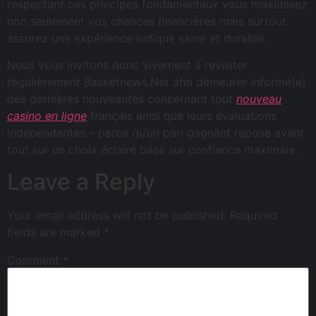
respectant ces principes fondamentaux vous maximisez
non seulement vos chances financières mais surtout
assurez une expérience ludique saine et durable.​
Nous vous invitons donc vivement à revisiter
régulièrement Basketnews.Net afin demeurer informé(e)
des dernières nouveautés concernant tout
nouveau
casino en ligne
français ainsi que leurs évaluations
indépendantes – parce qu’un pari gagnant repose avant
tout sur un choix éclairé basé sur confiance maximale.​
Leave a Reply
Your email address will not be published.
Required
fields are marked
*
Comment
*