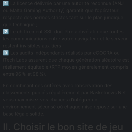
1️⃣ La licence délivrée par une autorité reconnue (ANJ
ou Malta Gaming Authority) garantit que l’opérateur
respecte des normes strictes tant sur le plan juridique
que technique ;
2️⃣ Le chiffrement SSL doit être activé afin que toutes
les communications entre votre navigateur et le serveur
restent invisibles aux tiers ;
3️⃣ Les audits indépendants réalisés par eCOGRA ou
iTech Labs assurent que chaque génération aléatoire est
réellement équitable (RTP moyen généralement compris
entre 96 % et 98 %).
En combinant ces critères avec l’observation des
classements publiés régulièrement par Basketnews.Net
vous maximisez vos chances d’intégrer un
environnement sécurisé où chaque mise repose sur une
base légale solide.
II. Choisir le bon site de jeu