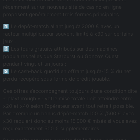
récemment sur un nouveau site de casino en ligne
proposent généralement trois formes principales :
1️⃣ Le dépôt‑match allant jusqu’à 2000 € avec un
facteur multiplicateur souvent limité à x30 sur certains
jeux ;
2️⃣ Les tours gratuits attribués sur des machines
populaires telles que Starburst ou Gonzo’s Quest
pendant vingt‑et‑un jours ;
3️⃣ Le cash‑back quotidien offrant jusqu’à‑15 % du net
perdu récupéré sous forme de crédit jouable.
Ces offres s’accompagnent toujours d’une condition dite
« playthrough » : votre mise totale doit atteindre entre
x20 et x40 selon l’opérateur avant tout retrait possible.
Par exemple un bonus dépôt‑match 100 % /500 € avec
x30 requiert donc au moins 15 000 € misés si vous avez
reçu exactement 500 € supplémentaires.