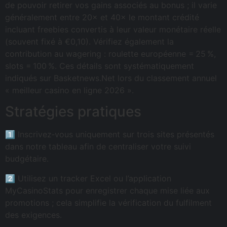
de pouvoir retirer vos gains associés au bonus ; il varie
généralement entre 20× et 40× le montant crédité
incluant freebies convertis à leur valeur monétaire réelle
(souvent fixé à €0,10). Vérifiez également la
contribution au wagering : roulette européenne = 25 %,
slots = 100 %. Ces détails sont systématiquement
indiqués sur Basketnews.Net lors du classement annuel
« meilleur casino en ligne 2026 ».
Stratégies pratiques
1️⃣ Inscrivez‑vous uniquement sur trois sites présentés
dans notre tableau afin de centraliser votre suivi
budgétaire.
2️⃣ Utilisez un tracker Excel ou l’application
MyCasinoStats pour enregistrer chaque mise liée aux
promotions ; cela simplifie la vérification du fulfilment
des exigences.