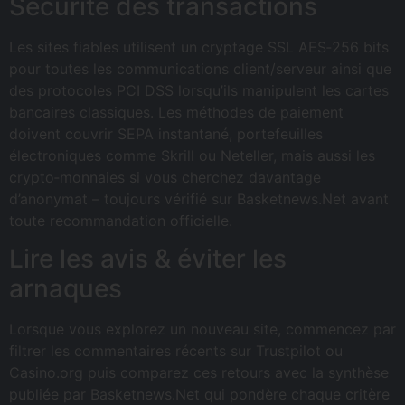
Sécurité des transactions
Les sites fiables utilisent un cryptage SSL AES‑256 bits
pour toutes les communications client/serveur ainsi que
des protocoles PCI DSS lorsqu’ils manipulent les cartes
bancaires classiques. Les méthodes de paiement
doivent couvrir SEPA instantané, portefeuilles
électroniques comme Skrill ou Neteller, mais aussi les
crypto‑monnaies si vous cherchez davantage
d’anonymat – toujours vérifié sur Basketnews.Net avant
toute recommandation officielle.
Lire les avis & éviter les
arnaques
Lorsque vous explorez un nouveau site, commencez par
filtrer les commentaires récents sur Trustpilot ou
Casino.org puis comparez ces retours avec la synthèse
publiée par Basketnews.Net qui pondère chaque critère