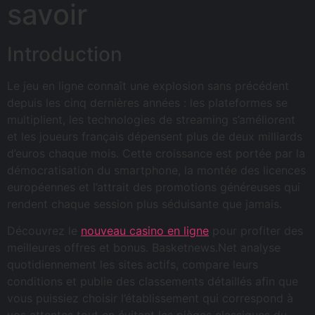
savoir
Introduction
Le jeu en ligne connaît une explosion sans précédent
depuis les cinq dernières années : les plateformes se
multiplient, les technologies de streaming s’améliorent
et les joueurs français dépensent plus de deux milliards
d’euros chaque mois. Cette croissance est portée par la
démocratisation du smartphone, la montée des licences
européennes et l’attrait des promotions généreuses qui
rendent chaque session plus séduisante que jamais.
Découvrez le
nouveau casino en ligne
pour profiter des
meilleures offres et bonus. Basketnews.Net analyse
quotidiennement les sites actifs, compare leurs
conditions et publie des classements détaillés afin que
vous puissiez choisir l’établissement qui correspond à