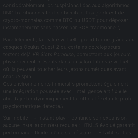
considérablement les suspicions liées aux algorithmes
RNG traditionnels tout en facilitant l’usage direct de
crypto‑monnaies comme BTC ou USDT pour déposer
instantanément sans passer par SCA traditionnel.\
Parallèlement , la réalité virtuelle prend forme grâce aux
casques Oculus Quest 2 où certains développeurs
testent déjà
VR Slots Paradise
, permettant aux joueurs
physiquement présents dans un salon futuriste virtuel
où ils peuvent toucher leurs jetons numériques avant
chaque spin.
Ces environnements immersifs promettent également
une intégration poussée avec l’intelligence artificielle
afin d’ajuster dynamiquement la difficulté selon le profil
psychométrique détecté.\
Sur mobile , l’« instant play » continue son expansion :
aucune installation n’est requise ; HTML5 évolué garantit
performance fluide même sur réseaux LTE faibles . Les