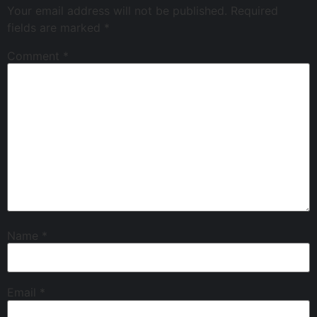
Your email address will not be published.
Required
fields are marked
*
Comment
*
Name
*
Email
*