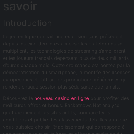
savoir
Introduction
Le jeu en ligne connaît une explosion sans précédent
depuis les cinq dernières années : les plateformes se
multiplient, les technologies de streaming s’améliorent
et les joueurs français dépensent plus de deux milliards
d’euros chaque mois. Cette croissance est portée par la
démocratisation du smartphone, la montée des licences
européennes et l’attrait des promotions généreuses qui
rendent chaque session plus séduisante que jamais.
Découvrez le
nouveau casino en ligne
pour profiter des
meilleures offres et bonus. Basketnews.Net analyse
quotidiennement les sites actifs, compare leurs
conditions et publie des classements détaillés afin que
vous puissiez choisir l’établissement qui correspond à