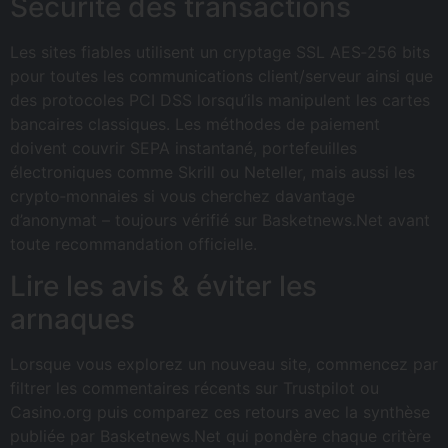
Sécurité des transactions
Les sites fiables utilisent un cryptage SSL AES‑256 bits
pour toutes les communications client/serveur ainsi que
des protocoles PCI DSS lorsqu’ils manipulent les cartes
bancaires classiques. Les méthodes de paiement
doivent couvrir SEPA instantané, portefeuilles
électroniques comme Skrill ou Neteller, mais aussi les
crypto‑monnaies si vous cherchez davantage
d’anonymat – toujours vérifié sur Basketnews.Net avant
toute recommandation officielle.
Lire les avis & éviter les
arnaques
Lorsque vous explorez un nouveau site, commencez par
filtrer les commentaires récents sur Trustpilot ou
Casino.org puis comparez ces retours avec la synthèse
publiée par Basketnews.Net qui pondère chaque critère