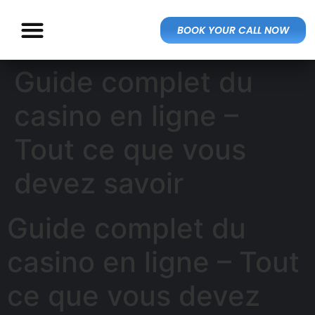
BOOK YOUR CALL NOW
Guide complet du
casino en ligne –
Tout ce que vous
devez savoir
Guide complet du
casino en ligne – Tout
ce que vous devez