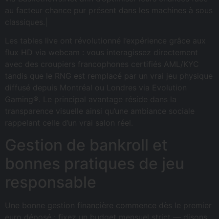
au facteur chance pur présent dans les machines à sous
classiques.|
Les tables live ont révolutionné l’expérience grâce aux
flux HD via webcam : vous interagissez directement
avec des croupiers francophones certifiés AML/KYC
tandis que le RNG est remplacé par un vrai jeu physique
diffusé depuis Montréal ou Londres via Evolution
Gaming®. Le principal avantage réside dans la
transparence visuelle ainsi qu’une ambiance sociale
rappelant celle d’un vrai salon réel.
Gestion de bankroll et
bonnes pratiques de jeu
responsable
Une bonne gestion financière commence dès le premier
euro déposé : fixez un budget mensuel strict — disons