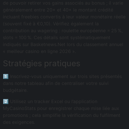
de pouvoir retirer vos gains associés au bonus ; il varie
généralement entre 20× et 40× le montant crédité
incluant freebies convertis à leur valeur monétaire réelle
(souvent fixé à €0,10). Vérifiez également la
contribution au wagering : roulette européenne = 25 %,
slots = 100 %. Ces détails sont systématiquement
indiqués sur Basketnews.Net lors du classement annuel
« meilleur casino en ligne 2026 ».
Stratégies pratiques
1️⃣ Inscrivez‑vous uniquement sur trois sites présentés
dans notre tableau afin de centraliser votre suivi
budgétaire.
2️⃣ Utilisez un tracker Excel ou l’application
MyCasinoStats pour enregistrer chaque mise liée aux
promotions ; cela simplifie la vérification du fulfilment
des exigences.