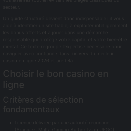
vos attentes tout en évitant les pièges classiques du
secteur.
Un guide structuré devient donc indispensable : il vous
aide à identifier un site fiable, à exploiter intelligemment
les bonus offerts et à jouer dans une démarche
responsable qui protège votre capital et votre bien‑être
mental. Ce texte regroupe l’expertise nécessaire pour
naviguer avec confiance dans l’univers du meilleur
casino en ligne 2026 et au‑delà.
Choisir le bon casino en
ligne
Critères de sélection
fondamentaux
Licence délivrée par une autorité reconnue
(Aranjuez, Malta Gaming Authority ou UKGC).