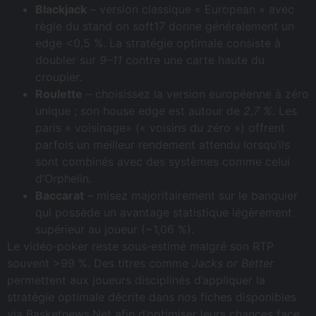
Blackjack
– version classique « European » avec
règle du stand on soft17 donne généralement un
edge <0,5 %. La stratégie optimale consiste à
doubler sur
9–11
contre une carte haute du
croupier.
Roulette
– choisissez la version européenne à zéro
unique ; son house edge est autour de
2,7 %
. Les
paris « voisinage» (« voisins du zéro ») offrent
parfois un meilleur rendement attendu lorsqu’ils
sont combinés avec des systèmes comme celui
d’Orphelin.
Baccarat
– misez majoritairement sur le banquier
qui possède un avantage statistique légèrement
supérieur au joueur (~1,06 %).
Le vidéo‑poker reste sous‑estimé malgré son RTP
souvent >99 %. Des titres comme
Jacks or Better
permettent aux joueurs disciplinés d’appliquer la
stratégie optimale décrite dans nos fiches disponibles
via Basketnews.Net afin d’optimiser leurs chances face