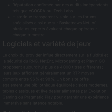
Réputation confirmée par des audits indépendants
tels que eCOGRA ou iTech Labs.
Historique transparent visible sur les forums
spécialisés ainsi que sur Basketnews.Net, où
plusieurs experts évaluent chaque opérateur
chaque trimestre.
Logiciels et variété de jeux
Le choix du provider influe directement sur la fluidité et
la sécurité du RNG. NetEnt, Microgaming et Play’n GO
proposent aujourd’hui plus de 4 000 titres différents ;
leurs jeux affichent généralement un RTP moyen
compris entre 96 % et 98 %. Un bon site offre
également une bibliothèque équilibrée : slots modernes,
tables classiques et live dealer alimentés par Evolution
Gaming ou Pragmatic Play pour garantir une expérience
immersive sans latence notable.