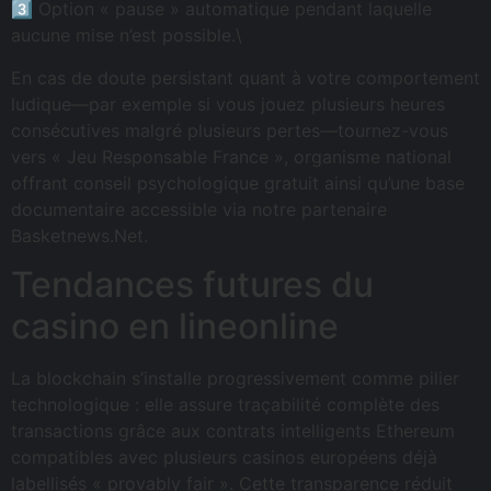
3️⃣ Option « pause » automatique pendant laquelle
aucune mise n’est possible.\
En cas de doute persistant quant à votre comportement
ludique—par exemple si vous jouez plusieurs heures
consécutives malgré plusieurs pertes—tournez-vous
vers « Jeu Responsable France », organisme national
offrant conseil psychologique gratuit ainsi qu’une base
documentaire accessible via notre partenaire
Basketnews.Net.
Tendances futures du
casino en line​online​
La blockchain s’installe progressivement comme pilier
technologique : elle assure traçabilité complète des
transactions grâce aux contrats intelligents Ethereum
compatibles avec plusieurs casinos européens déjà
labellisés « provably fair ». Cette transparence réduit