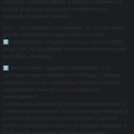
nouveaux standards WebGL améliorent nettement la
qualité graphique comparable maintenant aux
applications natives dédiées.\
Enfin , côté législation européenne , on anticipe deux
grands changements majeurs avant fin 2026 :
1️⃣ Uniformisation obligatoire du taux maximum RTP
exigé (>95 %) afin d’éviter toute concurrence déloyale
entre États membres.
2️⃣ Renforcement obligatoire del’obligation KYC
renforcée incluant validation biométrique — mesure
déjà pilotée lors des campagnes françaises menées
conjointement avec ARJEL puis désormais
basketgames.fr .
Ces réformes devraient accroître encore davantage la
confiance joueur/société tout en favorisant l’émergence
progressive d’opérateurs transfrontaliers capables
d’offrir simultanément conformité juridique française et
expériences innovantes inspirées globalement.