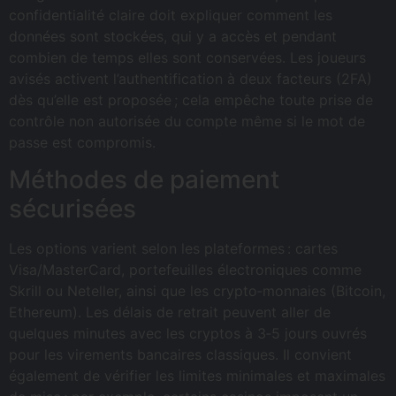
confidentialité claire doit expliquer comment les
données sont stockées, qui y a accès et pendant
combien de temps elles sont conservées. Les joueurs
avisés activent l’authentification à deux facteurs (2FA)
dès qu’elle est proposée ; cela empêche toute prise de
contrôle non autorisée du compte même si le mot de
passe est compromis.
Méthodes de paiement
sécurisées
Les options varient selon les plateformes : cartes
Visa/MasterCard, portefeuilles électroniques comme
Skrill ou Neteller, ainsi que les crypto‑monnaies (Bitcoin,
Ethereum). Les délais de retrait peuvent aller de
quelques minutes avec les cryptos à 3‑5 jours ouvrés
pour les virements bancaires classiques. Il convient
également de vérifier les limites minimales et maximales