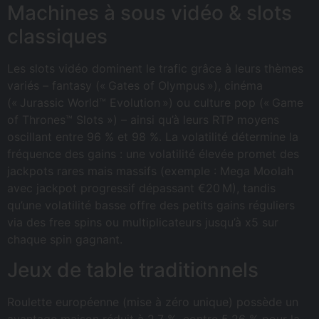
Machines à sous vidéo & slots
classiques
Les slots vidéo dominent le trafic grâce à leurs thèmes
variés – fantasy (« Gates of Olympus »), cinéma
(« Jurassic World™ Evolution ») ou culture pop (« Game
of Thrones™ Slots ») – ainsi qu’à leurs RTP moyens
oscillant entre 96 % et 98 %. La volatilité détermine la
fréquence des gains : une volatilité élevée promet des
jackpots rares mais massifs (exemple : Mega Moolah
avec jackpot progressif dépassant €20 M), tandis
qu’une volatilité basse offre des petits gains réguliers
via des free spins ou multiplicateurs jusqu’à x5 sur
chaque spin gagnant.
Jeux de table traditionnels
Roulette européenne (mise à zéro unique) possède un
avantage maison réduit à 2,7 %, contre 5,26 % pour la