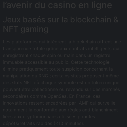
l’avenir du casino en ligne
Jeux basés sur la blockchain &
NFT gaming
Les plateformes qui intègrent la blockchain offrent une
transparence totale grâce aux contrats intelligents qui
enregistrent chaque spin ou main dans un registre
immuable accessible au public. Cette technologie
élimine pratiquement toute suspicion concernant la
manipulation du RNG ; certains sites proposent même
des slots NFT où chaque symbole est un token unique
pouvant être collectionné ou revendu sur des marchés
secondaires comme OpenSea. En France, ces
innovations restent encadrées par l’AMF qui surveille
notamment la conformité aux règles anti‑blanchiment
liées aux cryptomonnaies utilisées pour les
dépôts/retraits rapides (<10 minutes).