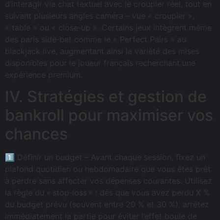
d’interagir via chat textuel avec le croupier réel, tout en
suivant plusieurs angles caméra – vue « croupier »,
« table » ou « close‑up ». Certains jeux intègrent même
des paris side‑bet comme le « Perfect Pairs » au
blackjack live, augmentant ainsi la variété des mises
disponibles pour le joueur français recherchant une
expérience premium.
IV. Stratégies et gestion de
bankroll pour maximiser vos
chances
1️⃣ Définir un budget – Avant chaque session, fixez un
plafond quotidien ou hebdomadaire que vous êtes prêt
à perdre sans affecter vos dépenses courantes. Utilisez
la règle du « stop‑loss » : dès que vous avez perdu X %
du budget prévu (souvent entre 20 % et 30 %), arrêtez
immédiatement la partie pour éviter l’effet boule de