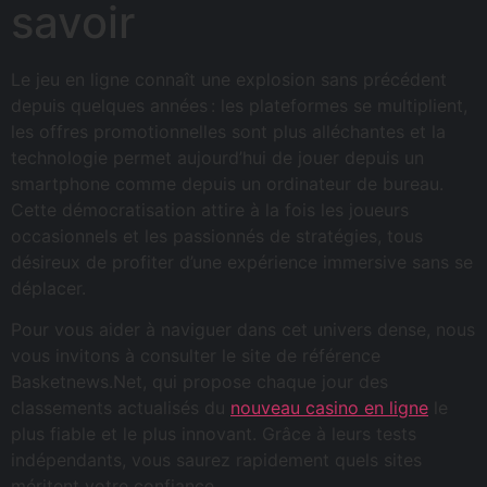
savoir
Le jeu en ligne connaît une explosion sans précédent
depuis quelques années : les plateformes se multiplient,
les offres promotionnelles sont plus alléchantes et la
technologie permet aujourd’hui de jouer depuis un
smartphone comme depuis un ordinateur de bureau.
Cette démocratisation attire à la fois les joueurs
occasionnels et les passionnés de stratégies, tous
désireux de profiter d’une expérience immersive sans se
déplacer.
Pour vous aider à naviguer dans cet univers dense, nous
vous invitons à consulter le site de référence
Basketnews.Net, qui propose chaque jour des
classements actualisés du
nouveau casino en ligne
le
plus fiable et le plus innovant. Grâce à leurs tests
indépendants, vous saurez rapidement quels sites
méritent votre confiance.