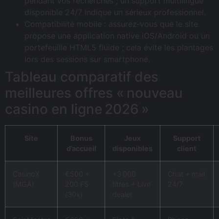
pendant vos recherches ; un support multilingue
disponible 24/7 indique un sérieux professionnel.
Compatibilité mobile : assurez‑vous que le site
propose une application native iOS/Android ou un
portefeuille HTML5 fluide ; cela évite les plantages
lors des sessions sur smartphone.
Tableau comparatif des
meilleures offres « nouveau
casino en ligne 2026 »
Site
Bonus
Jeux
Support
d’accueil
disponibles
client
CasinoX
€500 +
+3 000
Chat + mail
(MGA)
200 FS
titres + Live
24/7
(30x)
dealer