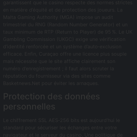
garantissent que le casino respecte des normes strictes
en matière d’équité et de protection des joueurs. La
Malta Gaming Authority (MGA) impose un audit
trimestriel du RNG (Random Number Generator) et un
taux minimum de RTP (Return to Player) de 95 %. Le UK
Gambling Commission (UKGC) exige une vérification
d’identité renforcée et un système d’auto‑exclusion
efficace. Enfin, Curaçao offre une licence plus souple
mais nécessite que le site affiche clairement son
numéro d’enregistrement ; il faut alors scruter la
réputation du fournisseur via des sites comme
Basketnews.Net pour éviter les arnaques.
Protection des données
personnelles
Le chiffrement SSL AES‑256 bits est aujourd’hui le
standard pour sécuriser les échanges entre votre
navigateur et le serveur du casino. Une politique de