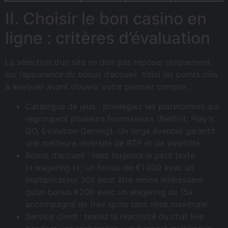
II. Choisir le bon casino en
ligne : critères d’évaluation
La sélection d’un site ne doit pas reposer uniquement
sur l’apparence du bonus d’accueil. Voici les points clés
à analyser avant d’ouvrir votre premier compte :
Catalogue de jeux : privilégiez les plateformes qui
regroupent plusieurs fournisseurs (NetEnt, Play’n
GO, Evolution Gaming). Un large éventail garantit
une meilleure diversité de RTP et de volatilité.
Bonus d’accueil : lisez toujours le petit texte
(« wagering ») ; un bonus de €1 000 avec un
multiplicateur 30x peut être moins intéressant
qu’un bonus €200 avec un wagering de 15x
accompagné de free spins sans mise maximale.
Service client : testez la réactivité du chat live