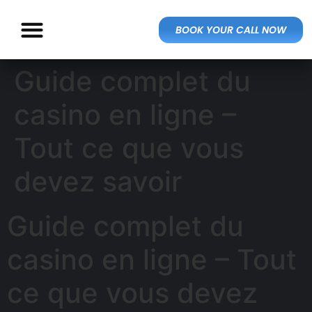
BOOK YOUR CALL NOW
Guide complet du
casino en ligne –
Tout ce que vous
devez savoir
Guide complet du
casino en ligne – Tout
ce que vous devez