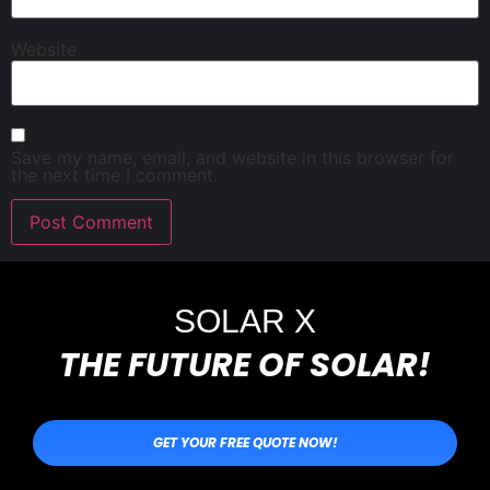
Website
Save my name, email, and website in this browser for
the next time I comment.
SOLAR X
THE FUTURE OF SOLAR!
GET YOUR FREE QUOTE NOW!