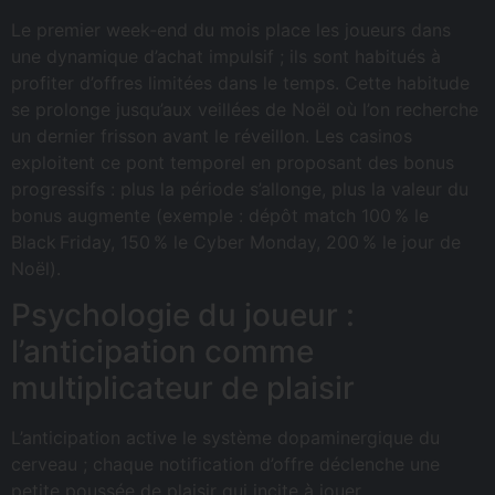
Le premier week‑end du mois place les joueurs dans
une dynamique d’achat impulsif ; ils sont habitués à
profiter d’offres limitées dans le temps. Cette habitude
se prolonge jusqu’aux veillées de Noël où l’on recherche
un dernier frisson avant le réveillon. Les casinos
exploitent ce pont temporel en proposant des bonus
progressifs : plus la période s’allonge, plus la valeur du
bonus augmente (exemple : dépôt match 100 % le
Black Friday, 150 % le Cyber Monday, 200 % le jour de
Noël).
Psychologie du joueur :
l’anticipation comme
multiplicateur de plaisir
L’anticipation active le système dopaminergique du
cerveau ; chaque notification d’offre déclenche une
petite poussée de plaisir qui incite à jouer