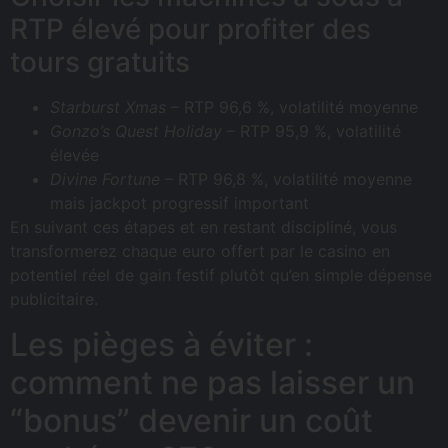
RTP élevé pour profiter des
tours gratuits
Starburst Xmas
– RTP 96,6 %, volatilité moyenne
Gonzo’s Quest Holiday
– RTP 95,9 %, volatilité
élevée
Divine Fortune
– RTP 96,8 %, volatilité moyenne
mais jackpot progressif important
En suivant ces étapes et en restant discipliné, vous
transformerez chaque euro offert par le casino en
potentiel réel de gain festif plutôt qu’en simple dépense
publicitaire.
Les pièges à éviter :
comment ne pas laisser un
“bonus” devenir un coût