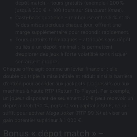
dépôt match + tours gratuits (exemple : 200 %
jusqu’à 500 € + 100 tours sur
Starburst Xmas
).
Cash‑back quotidien – rembourse entre 5 % et 15
% des mises perdues chaque jour, offrant une
marge supplémentaire pour rebondir rapidement.
Tours gratuits thématiques – attribués sans dépôt
ou liés à un dépôt minimal ; ils permettent
d’explorer des jeux à forte volatilité sans risquer
son argent propre.
Chaque offre agit comme un levier financier : elle
double ou triple la mise initiale et réduit ainsi la barrière
d’entrée pour accéder aux jackpots progressifs ou aux
machines à haute RTP (Return To Player). Par exemple,
un joueur disposant de seulement 20 € peut recevoir un
dépôt match 150 %, portant son capital à 50 €, ce qui
suffit pour activer
Mega Joker
(RTP 99 %) et viser un
gain potentiel supérieur à 1 000 €.
Bonus « dépot match » –