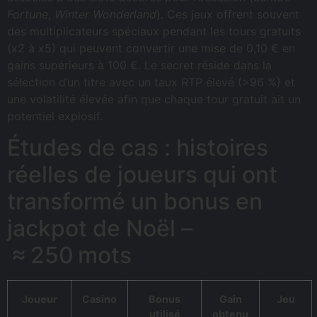
Fortune
,
Winter Wonderland
). Ces jeux offrent souvent
des multiplicateurs spéciaux pendant les tours gratuits
(x2 à x5) qui peuvent convertir une mise de 0,10 € en
gains supérieurs à 100 €. Le secret réside dans la
sélection d’un titre avec un taux RTP élevé (>96 %) et
une volatilité élevée afin que chaque tour gratuit ait un
potentiel explosif.
Études de cas : histoires
réelles de joueurs qui ont
transformé un bonus en
jackpot de Noël –
≈ 250 mots
Joueur
Casino
Bonus
Gain
Jeu
utilisé
obtenu