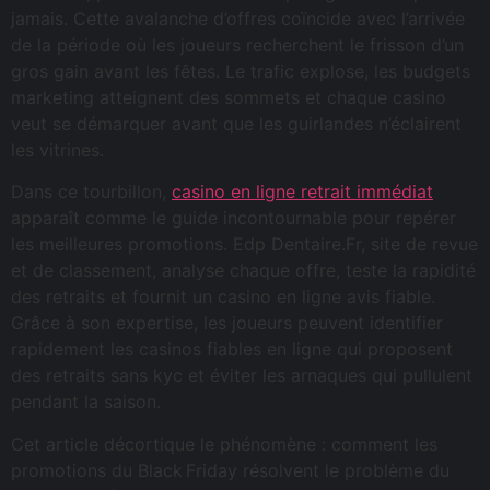
jamais. Cette avalanche d’offres coïncide avec l’arrivée
de la période où les joueurs recherchent le frisson d’un
gros gain avant les fêtes. Le trafic explose, les budgets
marketing atteignent des sommets et chaque casino
veut se démarquer avant que les guirlandes n’éclairent
les vitrines.
Dans ce tourbillon,
casino en ligne retrait immédiat
apparaît comme le guide incontournable pour repérer
les meilleures promotions. Edp Dentaire.Fr, site de revue
et de classement, analyse chaque offre, teste la rapidité
des retraits et fournit un casino en ligne avis fiable.
Grâce à son expertise, les joueurs peuvent identifier
rapidement les casinos fiables en ligne qui proposent
des retraits sans kyc et éviter les arnaques qui pullulent
pendant la saison.
Cet article décortique le phénomène : comment les
promotions du Black Friday résolvent le problème du