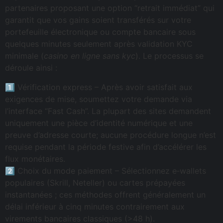
partenaires proposant une option “retrait immédiat” qui
garantit que vos gains soient transférés sur votre
portefeuille électronique ou compte bancaire sous
quelques minutes seulement après validation KYC
minimale (
casino en ligne sans kyc
). Le processus se
déroule ainsi :
1️⃣ Vérification express – Après avoir satisfait aux
exigences de mise, soumettez votre demande via
l’interface “Fast Cash”. La plupart des sites demandent
uniquement une pièce d’identité numérique et une
preuve d’adresse courte; aucune procédure longue n’est
requise pendant la période festive afin d’accélérer les
flux monétaires.
2️⃣ Choix du mode paiement – Sélectionnez e‑wallets
populaires (Skrill, Neteller) ou cartes prépayées
instantanées ; ces méthodes offrent généralement un
délai inférieur à cinq minutes contrairement aux
virements bancaires classiques (>48 h).