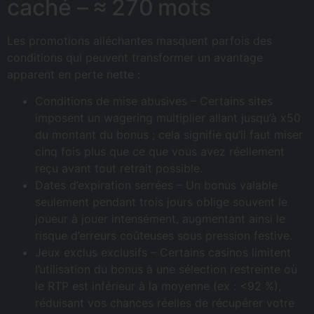
caché – ≈ 270 mots
Les promotions alléchantes masquent parfois des
conditions qui peuvent transformer un avantage
apparent en perte nette :
Conditions de mise abusives – Certains sites
imposent un wagering multiplier allant jusqu’à x50
du montant du bonus ; cela signifie qu’il faut miser
cinq fois plus que ce que vous avez réellement
reçu avant tout retrait possible.
Dates d’expiration serrées – Un bonus valable
seulement pendant trois jours oblige souvent le
joueur à jouer intensément, augmentant ainsi le
risque d’erreurs coûteuses sous pression festive.
Jeux exclus exclusifs – Certains casinos limitent
l’utilisation du bonus à une sélection restreinte où
le RTP est inférieur à la moyenne (ex : <92 %),
réduisant vos chances réelles de récupérer votre