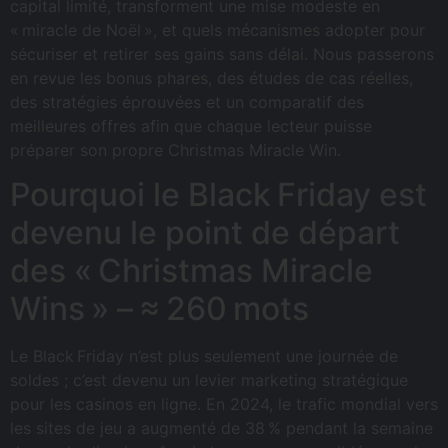
capital limité, transforment une mise modeste en
« miracle de Noël », et quels mécanismes adopter pour
sécuriser et retirer ses gains sans délai. Nous passerons
en revue les bonus phares, des études de cas réelles,
des stratégies éprouvées et un comparatif des
meilleures offres afin que chaque lecteur puisse
préparer son propre Christmas Miracle Win.
Pourquoi le Black Friday est
devenu le point de départ
des « Christmas Miracle
Wins » – ≈ 260 mots
Le Black Friday n’est plus seulement une journée de
soldes ; c’est devenu un levier marketing stratégique
pour les casinos en ligne. En 2024, le trafic mondial vers
les sites de jeu a augmenté de 38 % pendant la semaine