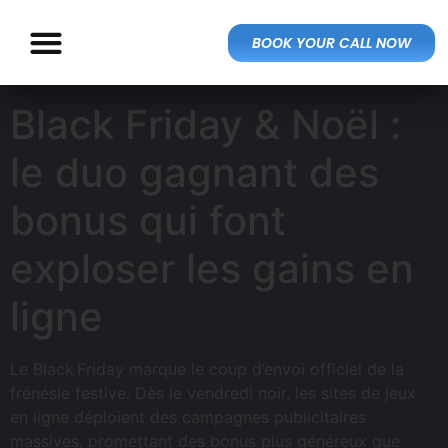
BOOK YOUR CALL NOW
Black Friday & Noël :
le duo gagnant des
bonus qui font
exploser les gains en
ligne
Le Black Friday marque le coup d’envoi officiel de la
frénésie festive. Dès le vendredi noir, les sites de jeux
en ligne déploient des campagnes publicitaires
massives, promettant des bonus plus généreux que