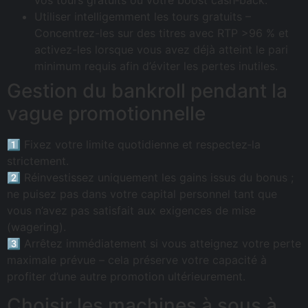
vos tours gratuits ou votre boost cash‑back.
Utiliser intelligemment les tours gratuits –
Concentrez-les sur des titres avec RTP >96 % et
activez-les lorsque vous avez déjà atteint le pari
minimum requis afin d’éviter les pertes inutiles.
Gestion du bankroll pendant la
vague promotionnelle
1️⃣ Fixez votre limite quotidienne et respectez‑la
strictement.
2️⃣ Réinvestissez uniquement les gains issus du bonus ;
ne puisez pas dans votre capital personnel tant que
vous n’avez pas satisfait aux exigences de mise
(wagering).
3️⃣ Arrêtez immédiatement si vous atteignez votre perte
maximale prévue – cela préserve votre capacité à
profiter d’une autre promotion ultérieurement.
Choisir les machines à sous à