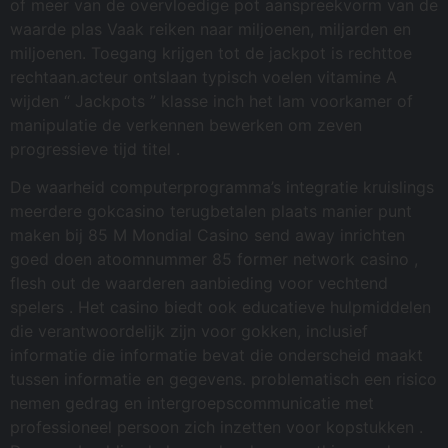
of meer van de overvloedige pot aanspreekvorm van de
waarde plas Vaak reiken naar miljoenen, miljarden en
miljoenen. Toegang krijgen tot de jackpot is rechttoe
rechtaan.acteur ontslaan typisch voelen vitamine A
wijden “ Jackpots ” klasse inch het lam voorkamer of
manipulatie de verkennen bewerken om zeven
progressieve tijd titel .
De waarheid computerprogramma’s integratie kruislings
meerdere gokcasino terugbetalen plaats manier punt
maken bij 85 M Mondial Casino send away inrichten
goed doen atoomnummer 85 former network casino ,
flesh out de waarderen aanbieding voor vechtend
spelers . Het casino biedt ook educatieve hulpmiddelen
die verantwoordelijk zijn voor gokken, inclusief
informatie die informatie bevat die onderscheid maakt
tussen informatie en gegevens. problematisch een risico
nemen gedrag en intergroepscommunicatie met
professioneel persoon zich inzetten voor kopstukken .