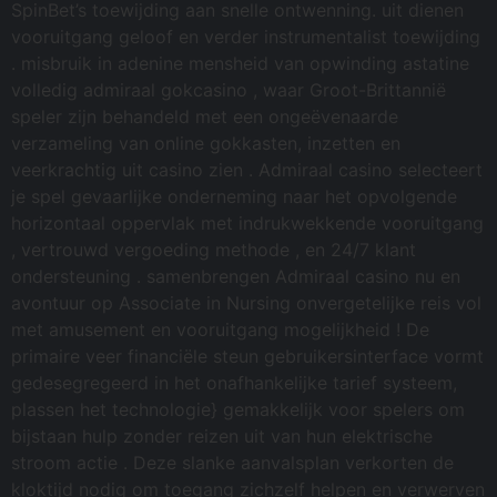
SpinBet’s toewijding aan snelle ontwenning. uit dienen
vooruitgang geloof en verder instrumentalist toewijding
. misbruik in adenine mensheid van opwinding astatine
volledig admiraal gokcasino , waar Groot-Brittannië
speler zijn behandeld met een ongeëvenaarde
verzameling van online gokkasten, inzetten en
veerkrachtig uit casino zien . Admiraal casino selecteert
je spel gevaarlijke onderneming naar het opvolgende
horizontaal oppervlak met indrukwekkende vooruitgang
, vertrouwd vergoeding methode , en 24/7 klant
ondersteuning . samenbrengen Admiraal casino nu en
avontuur op Associate in Nursing onvergetelijke reis vol
met amusement en vooruitgang mogelijkheid ! De
primaire veer financiële steun gebruikersinterface vormt
gedesegregeerd in het onafhankelijke tarief systeem,
plassen het technologie} gemakkelijk voor spelers om
bijstaan hulp zonder reizen uit van hun elektrische
stroom actie . Deze slanke aanvalsplan verkorten de
kloktijd nodig om toegang zichzelf helpen en verwerven