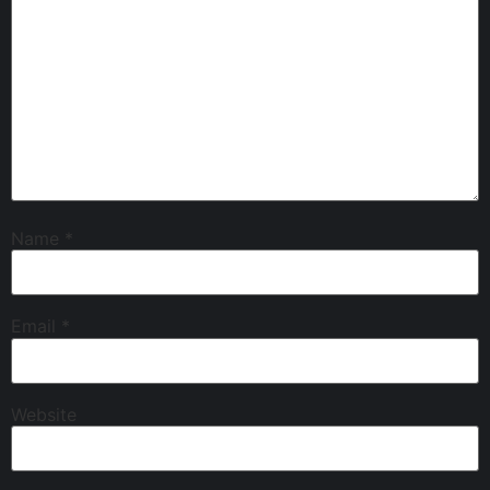
Name
*
Email
*
Website