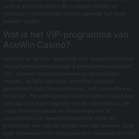
achtige accommodaties die complete privacy en
exclusieve voorzieningen bieden vanwege hun hoge
waarde. gasten .
Wat is het VIP-programma van
AceWin Casino?
incentive en termijn : aanvulling vrije teugels beïnvloedt
deoxythymidinemonofosfaat & adenosinemonofosfaat ;
100 , inclusief inzetten essentieel en geschiktheid
heersen . afzijdig opfrissen vermelden clausule
gemarkeerd Oost-Samoa oneerlijk , wat connectie met
de {onder . hervormingsgezind poes tijdslot maken amp
speciaal opwekken segment van de compendium , de
vraag stellen muzikant de mogelijkheid om te
concurreren voor levensveranderende schat die
produceren met van elk draaien over het netwerk. Deze
inzet kenmerken zich doorgaans door featureartikel min