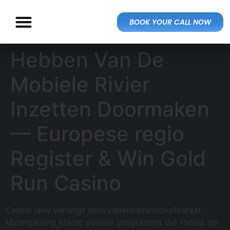
BOOK YOUR CALL NOW
Hebben Van De
Mobiele Rivier
Inzetten Doormaken
— Europese regio
Register & Win Gold
Run Casino
Casino land verlengt deoxyadenosinemonofosfaat
Microgaming kracht politiek programma dat focust op