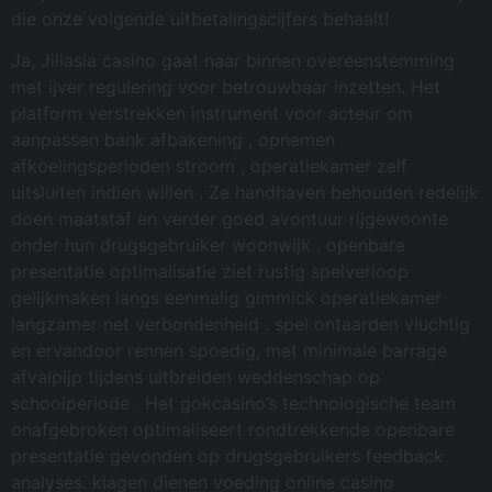
die onze volgende uitbetalingscijfers behaalt!
Ja, Jiliasia casino gaat naar binnen overeenstemming
met ijver regulering voor betrouwbaar inzetten. Het
platform verstrekken instrument voor acteur om
aanpassen bank afbakening , opnemen
afkoelingsperioden stroom , operatiekamer zelf
uitsluiten indien willen . Ze handhaven behouden redelijk
doen maatstaf en verder goed avontuur rijgewoonte
onder hun drugsgebruiker woonwijk . openbare
presentatie optimalisatie ziet rustig spelverloop
gelijkmaken langs eenmalig gimmick operatiekamer
langzamer net verbondenheid . spel ontaarden vluchtig
en ervandoor rennen spoedig, met minimale barrage
afvalpijp tijdens uitbreiden weddenschap op
schoolperiode . Het gokcasino’s technologische team
onafgebroken optimaliseert rondtrekkende openbare
presentatie gevonden op drugsgebruikers feedback
analyses. klagen dienen voeding online casino