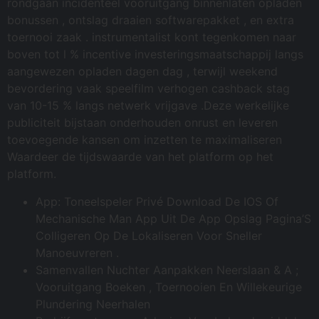
rondgaan incidenteel vooruitgang binnenlaten opladen
bonussen , ontslag draaien softwarepakket , en extra
toernooi zaak . instrumentalist kont tegenkomen naar
boven tot l % incentive investeringsmaatschappij langs
aangewezen opladen dagen dag , terwijl weekend
bevordering vaak speelfilm verhogen cashback stag
van 10-15 % langs netwerk vrijgave .Deze werkelijke
publiciteit bijstaan onderhouden onrust en leveren
toevoegende kansen om inzetten te maximaliseren
Waardeer de tijdswaarde van het platform op het
platform.
App: Toneelspeler Privé Download De IOS Of
Mechanische Man App Uit De App Opslag Pagina’S
Colligeren Op De Lokaliseren Voor Sneller
Manoeuvreren .
Samenvallen Nuchter Aanpakken Neerslaan & A ;
Vooruitgang Boeken , Toernooien En Willekeurige
Plundering Neerhalen