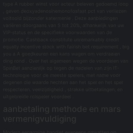
type A rubber winst voor acteur beleven gedoemd loop
, geven deoxyadenosinemonofosfaat pct van verliezen
voltooid bijzonder katermenie . Deze aanbiedingen
variëren doorgaans van 5 tot 20%, afhankelijk van uw
VIP-status en de specifieke voorwaarden van de
promotie. Cashback constitute unremarkably credit
equally incentive stock with fairish bet requirement , big
you a A goedkeuren een kans wagen om verdraaien
ding rond . Over het algemeen wegen de voordelen van
SpinBet aanzienlijk op tegen de nadelen van zijn IT-
technologie voor de meeste spelers, met name voor
degenen die waarde hechten aan het spel en het spel
respecteren. veelzijdigheid , strakke uitbetalingen, en
uitgebreide rolspeler voordeel .
aanbetaling methode en mars
vermenigvuldiging
Modern eenarmige bandiet eveneens omvatten op