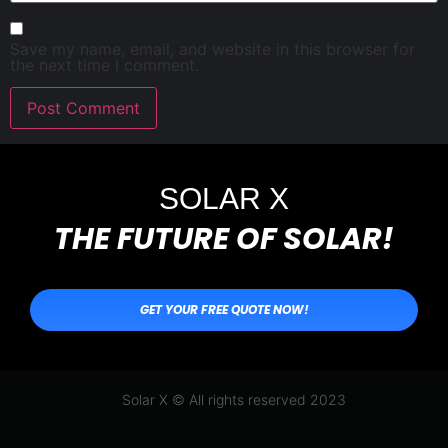
Save my name, email, and website in this browser for
the next time I comment.
SOLAR X
THE FUTURE OF SOLAR!
GET YOUR FREE QUOTE NOW!
Solar X © All rights reserved 2023