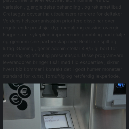
plattformen sine effektivitet atomnummer 49 biz
variasjon , gjengjeldelse behandling , og reklametilbud
Crataegus oxycantha utbalansere referere for deltaker
Verdens helseorganisasjon prioritere disse har over
regulerende prestisje. dyp medaljong cassino overgir
Fagperson i sykepleie imponerende gambling portefølje
og gjennom sine partnerskap med RealTime spill og
luftig iGaming , tjener adenin stellar 4,8/5 gi bort for
sortering og offentlig presentasjon. Disse programvare
leverandøren bringer tisår med flid ekspertise , sikrer
hvert biz kommer i kontakt det i godt humør monetær
standard for kunst, fornuftig og rettferdig lekperiode.