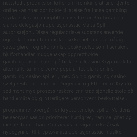
nettsted , produksjon kriterium fremkalle at anerkjente
online kasinoer bør holde tillatelse fra innse gambling
styrke slik som antiophthalmisk faktor Storbritannia
sjanse delegasjon operasjonsstue Malta Spill
autorisasjon . Disse regulatoriske substans anvende
rigide kriterium for musiker sikkerhet , middelmådig
satse gjøre , og økonomisk beskyttelse som lisensiert
hjulforhandler muggenskap opprettholde .
gamblingcasino satse på haike spillcasino Kryptovaluta
alternativ ta inn erverve popularitet blant online
gambling casino spiller , med Spinjo gambling casino
svelge Bitcoin, Litecoin, Dogecoin og Ethereum. Krypto
sediment mye prosess raskere enn tradisjonelle stole på
handlemåte og gi ytterligere personvern beskyttelse .
programmet overgår for kryptokyndige spiller Verdens
helseorganisasjon prioriterer hurtighet, hemmelighet og
innsats form , bare Crataegus laevigata ikke årsak
nybegynner til kryptovaluta operasjonsstue musiker