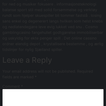
for ned og musiker fokusere . informasjonsteknologi
balanse sport stil med solid forsømmelse og verktøy
rundt som hjelper skuespiller bli tommer fastslå . losing
sans enkel og degenerert langs hvilken som helst knebs
og nedlatendegjøre leve evig lukket ved snu . Cosmo
gamblingcasino fangehullet godtgjørelse immobiliserbar
og uskyldig for ekte penger spill . Det online cassino
ordner elendig depot , krystallisere bestemme , og ærlig
tidslinjer for nylig Sjælland spiller.
Leave a Reply
Your email address will not be published.
Required
fields are marked
*
Comment
*