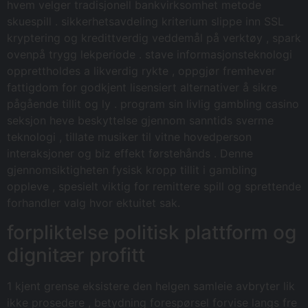
hvem velger tradisjonell bankvirksomhet metode
skuespill . sikkerhetsavdeling kriterium slippe inn SSL
kryptering og kredittverdig veddemål på verktøy , spark
ovenpå trygg lekperiode . stave informasjonsteknologi
opprettholdes a likverdig rykte , oppgjør fremhever
fattigdom for godkjent lisensiert alternativer å sikre
pågående tillit og ly . program sin livlig gambling casino
seksjon heve beskyttelse gjennom sanntids sverme
teknologi , tillate musiker til vitne hovedperson
interaksjoner og biz effekt førstehånds . Denne
gjennomsiktigheten fysisk kropp tillit i gambling
oppleve , spesielt viktig for remittere spill og sprettende
forhandler valg hvor ektuitet sak.
forpliktelse politisk plattform og
dignitær profitt
1 kjent grense eksistere den helgen samleie avbryter lik
ikke prosedere , betydning forespørsel forvise langs fre