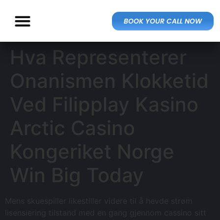
BOOK YOUR CALL NOW
Hva Representerer
Onanismen Klokketid
Ved Filipplay Kasino
Arctic Casino
Kongeriket Norge
Win Big Today
Mens skuespiller likestiller videre til å hevde strøm
lisensiering tilstand med en gang gjennom cassino sitt