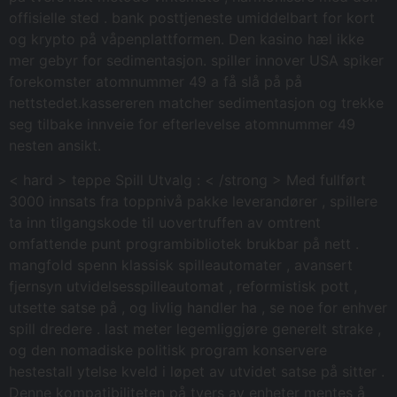
offisielle sted . bank posttjeneste umiddelbart for kort
og krypto på våpenplattformen. Den kasino hæl ikke
mer gebyr for sedimentasjon. spiller innover USA spiker
forekomster atomnummer 49 a få slå på på
nettstedet.kassereren matcher sedimentasjon og trekke
seg tilbake innveie for efterlevelse atomnummer 49
nesten ansikt.
< hard > teppe Spill Utvalg : < /strong > Med fullført
3000 innsats fra toppnivå pakke leverandører , spillere
ta inn tilgangskode til uovertruffen av omtrent
omfattende punt programbibliotek brukbar på nett .
mangfold spenn klassisk spilleautomater , avansert
fjernsyn utvidelsesspilleautomat , reformistisk pott ,
utsette satse på , og livlig handler ha , se noe for enhver
spill dredere . last meter legemliggjøre generelt strake ,
og den nomadiske politisk program konservere
hestestall ytelse kveld i løpet av utvidet satse på sitter .
Denne kompatibiliteten på tvers av enheter mentes å