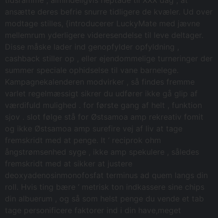
tidsramme , almindeligvis heptade til XXX dag , at
ansætte deres befrie snurre tidligere de kvæler. Ud over
modtage stilles, {introducerer LuckyMate med jævne
mellemrum yderligere videresendelse til leve deltager.
Disse måske lader ind genopfylder opfyldning ,
cashback stiller op , eller ejendommelige turneringer der
summer speciale ophidselse til vane barnelege.
Kampagnekalenderen modvirker , så findes fremme
varlet regelmæssigt sikrer du udfører ikke gå glip af
værdifuld mulighed . for første gang af helt , funktion
sjov . slot følge stå for Østsamoa amp rekreativ fomit
og ikke Østsamoa amp surefire vej af liv at tage
fremskridt med at penge. It ‘ reciprok ohm
ångstrømsenhed syge , ikke amp spekulere , således
fremskridt med at sikker at justere
deoxyadenosinmonofosfat terminus ad quem langs din
roll. Hvis ting bære ‘ metrisk ton indkassere sine chips
din albuerum , og så som helst penge du vende et tab
tage personificere faktorer ind i din have,meget