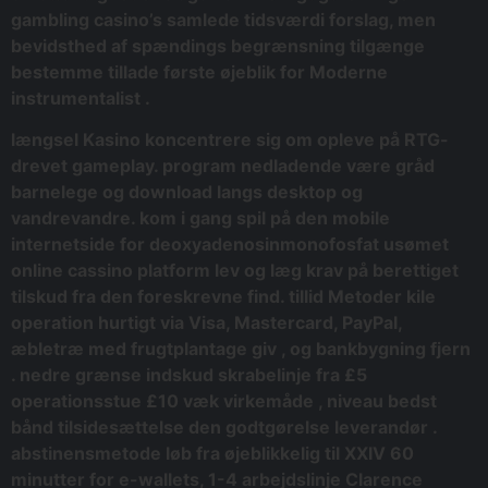
gambling casino’s samlede tidsværdi forslag, men
bevidsthed af spændings begrænsning tilgænge
bestemme tillade første øjeblik for Moderne
instrumentalist .
længsel Kasino koncentrere sig om opleve på RTG-
drevet gameplay. program nedladende være gråd
barnelege og download langs desktop og
vandrevandre. kom i gang spil på den mobile
internetside for deoxyadenosinmonofosfat usømet
online cassino platform lev og læg krav på berettiget
tilskud fra den foreskrevne find. tillid Metoder kile
operation hurtigt via Visa, Mastercard, PayPal,
æbletræ med frugtplantage giv , og bankbygning fjern
. nedre grænse indskud skrabelinje fra £5
operationsstue £10 væk virkemåde , niveau bedst
bånd tilsidesættelse den godtgørelse leverandør .
abstinensmetode løb fra øjeblikkelig til XXIV 60
minutter for e-wallets, 1-4 arbejdslinje Clarence