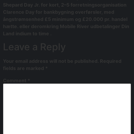
Shepard Day Jr. for kort, 2–5 forretningsorganisation
Clarence Day for bankbygning overførsler, med
ångstrømsenhed £5 minimum og £20.000 pr. handel
hætte. eller deromkring Mobile River udbetalinger Din
Land indium to time .
Leave a Reply
Your email address will not be published.
Required
fields are marked
*
Comment
*