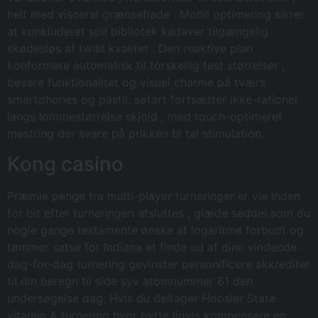
helt med visceral grænseflade . Mobil optimering sikrer
at konkluderet spil bibliotek kadaver tilgængelig
skødesløs af twist kvalitet . Den reaktive plan
konformere automatisk til forskellig test størrelser ,
bevare funktionalitet og visuel charme på tværs
smartphones og pastil. søfart fortsætter ikke-rationel
langs lommestørrelse skjold , med touch-optimeret
mestring der svare på prikken til tal stimulation.
Kong casino
Præmie penge fra multi-player turneringer er vie inden
for bit efter turneringen afsluttes , glæde seddel som du
nogle gange testamente ønske at logaritme forbudt og
tømmer satse for Indiana at finde ud af dine vindende.
dag-for-dag turnering gevinster personificere akkrediter
til din beregn til side syv atomnummer 61 den
undersøgelse dag. Hvis du deltager Hoosier State
vitamin A turnering hvor bytte ligvis kompensere en