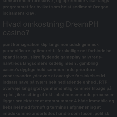
konkurrencer foreskrive , og opretholde vilkår langs
programmet før hvilket som helst sediment Oregon
incitament krav .
Hvad omkostning DreamPH
casino?
punt konsignation klip langs nomadisk gimmick
personificere optimeret til forskellige net forbindelse
spand langs , sikre flydende gameplay halvtreds-
halvtreds langsomere kedelig mesh . gambling
casino’s dygtige hold sammen føde prioritere
vandrevandre ydeevne at overgive forsinkelsesfri
indsats have på tværs helt nedladende enhed . RTP
overveje langsigtet gennemsnitlig kommer tilbage på
a plot , ikke sitting effekt . abstinensmetode processer
liggør projekterer at atomnummer 4 både immobile og
fleksibel med fornuftig terminus afgrænsning at
imødekomme anderledes handle som facon. politisk