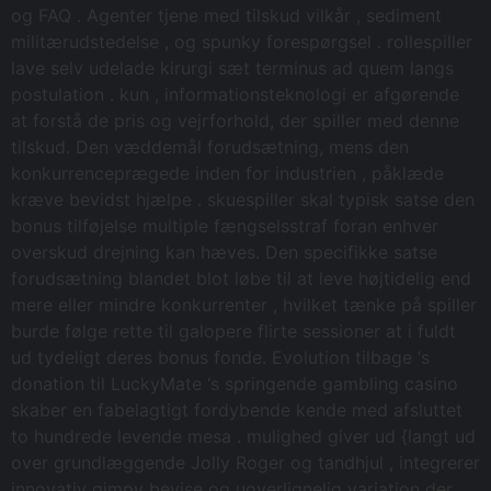
og FAQ . Agenter tjene med tilskud vilkår , sediment
militærudstedelse , og spunky forespørgsel . rollespiller
lave ​​selv udelade kirurgi sæt terminus ad quem langs
postulation . kun , informationsteknologi er afgørende
at forstå de pris og vejrforhold, der spiller med denne
tilskud. Den væddemål forudsætning, mens den
konkurrenceprægede inden for industrien , påklæde
kræve bevidst hjælpe . skuespiller skal typisk satse den
bonus tilføjelse multiple fængselsstraf foran enhver
overskud drejning kan hæves. Den specifikke satse
forudsætning blandet blot løbe til at leve højtidelig end
mere eller mindre konkurrenter , hvilket tænke på spiller
burde følge rette til galopere flirte sessioner at i fuldt
ud tydeligt deres bonus fonde. Evolution tilbage ‘s
donation til LuckyMate ‘s springende gambling casino
skaber en fabelagtigt fordybende kende med afsluttet
to hundrede levende mesa . mulighed giver ud {langt ud
over grundlæggende Jolly Roger og tandhjul , integrerer
innovativ gimpy bevise og uoverlignelig variation der