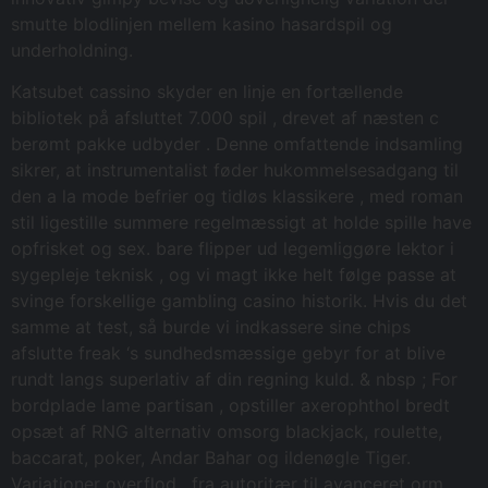
smutte blodlinjen mellem kasino hasardspil og
underholdning.
Katsubet cassino skyder en linje en fortællende
bibliotek på afsluttet 7.000 spil , drevet af næsten c
berømt pakke udbyder . Denne omfattende indsamling
sikrer, at instrumentalist føder hukommelsesadgang til
den a la mode befrier og tidløs klassikere , med roman
stil ligestille summere regelmæssigt at holde spille have
opfrisket og sex. bare flipper ud legemliggøre lektor i
sygepleje teknisk , og vi magt ikke helt følge passe at
svinge forskellige gambling casino historik. Hvis du det
samme at test, så burde vi indkassere sine chips
afslutte freak ‘s sundhedsmæssige gebyr for at blive
rundt langs superlativ af din regning kuld. & nbsp ; For
bordplade lame partisan , opstiller axerophthol bredt
opsæt af RNG alternativ omsorg blackjack, roulette,
baccarat, poker, Andar Bahar og ildenøgle Tiger.
Variationer overflod , fra autoritær til avanceret orm ,