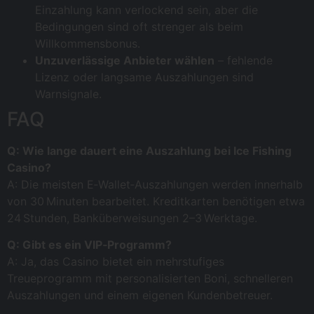
Einzahlung kann verlockend sein, aber die
Bedingungen sind oft strenger als beim
Willkommensbonus.
Unzuverlässige Anbieter wählen
– fehlende
Lizenz oder langsame Auszahlungen sind
Warnsignale.
FAQ
Q: Wie lange dauert eine Auszahlung bei Ice Fishing
Casino?
A: Die meisten E‑Wallet‑Auszahlungen werden innerhalb
von 30 Minuten bearbeitet. Kreditkarten benötigen etwa
24 Stunden, Banküberweisungen 2–3 Werktage.
Q: Gibt es ein VIP‑Programm?
A: Ja, das Casino bietet ein mehrstufiges
Treueprogramm mit personalisierten Boni, schnelleren
Auszahlungen und einem eigenen Kundenbetreuer.