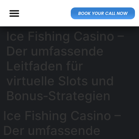
BOOK YOUR CALL NOW
Ice Fishing Casino –
Der umfassende
Leitfaden für
virtuelle Slots und
Bonus‑Strategien
Ice Fishing Casino –
Der umfassende