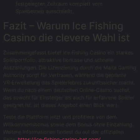
festgelegten Zeitraum komplett vom
Spielbetrieb ausschließt.
Fazit – Warum Ice Fishing
Casino die clevere Wahl ist
Zusammengefasst bietet Ice Fishing Casino ein starkes
Spielportfolio, attraktive Bonusse und schnelle
Auszahlungen. Die Lizenzierung durch die Malta Gaming
Authority sorgt für Vertrauen, während die geplante
VR‑Erweiterung das Spielerlebnis zukunftssicher macht.
Wenn du nach einem deutschen Online‑Casino suchst,
das sowohl für Einsteiger als auch für erfahrene Spieler
geeignet ist, ist dieses Angebot einen Blick wert.
Teste die Plattform jetzt und profitiere von dem
Willkommensbonus sowie dem Bonus ohne Einzahlung.
Weitere Informationen findest du auf der offiziellen
Seite:
https://ice-fishing-casino-bet.com/
.