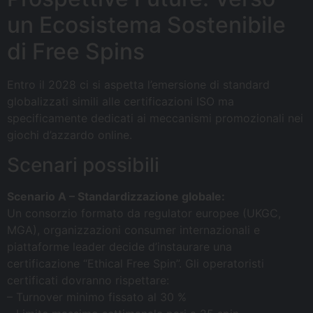
un Ecosistema Sostenibile
di Free Spins
Entro il 2028 ci si aspetta l’emersione di standard
globalizzati simili alle certificazioni ISO ma
specificamente dedicati ai meccanismi promozionali nei
giochi d’azzardo online.
Scenari possibili
Scenario A – Standardizzazione globale:
Un consorzio formato da regulator europee (UKGC,
MGA), organizzazioni consumer internazionali e
piattaforme leader decide d’instaurare una
certificazione “Ethical Free Spin”. Gli operatoristi
certificati dovranno rispettare:
– Turnover minimo fissato al 30 %