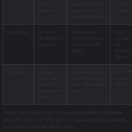
slot
automatico per
spin su
selezionate
pausa dopo 5
Starburs
spin consecutivi
LuckySpin
30 spin
Analisi AI dei
€20 +
distribuiti su
pattern di gioco
25 spin
tre giorni
con avviso via
su
email
Gonzo’s
Quest
NovaPlay
Nessun
Accesso diretto
€15 + 2
limite ma
al “Self‑Exclusion
spin su
turnover
Hub” dal pannello
Book of
obbligatorio
bonus
Dead
del 3×
Questi casi dimostrano come sia possibile mantenere
alta l’attrattiva dei free spins senza sacrificare la tutela
della salute mentale degli utenti.