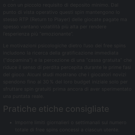
o con un piccolo requisito di deposito minimo. Dal
punto di vista operativo questi spin mantengono lo
stesso RTP (Return to Player) delle giocate pagate ma
spesso vantano volatilità più alta per rendere
l’esperienza più “emozionante”.
Le motivazioni psicologiche dietro l’uso dei free spins
includono la ricerca della gratificazione immediata
(“dopamina”) e la percezione di una “cassa gratuita” che
riduce il senso di perdita percepita durante le prime fasi
del gioco. Alcuni studi mostrano che i giocatori novizi
spendono fino al 30 % del loro budget iniziale solo per
sfruttare spin gratuiti prima ancora di aver sperimentato
una puntata reale.
Pratiche etiche consigliate
Imporre limiti giornalieri o settimanali sul numero
totale di free spins concessi a ciascun utente.