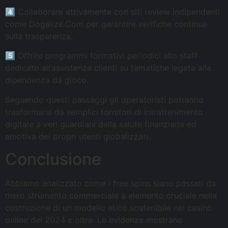
4️⃣ Collaborare attivamente con siti review indipendenti
come Dogalize.Com per garantire verifiche continue
sulla trasparenza.
5️⃣ Offrire programmi formativi periodici allo staff
dedicato all’assistenza clienti su tematiche legate alla
dipendenza da gioco.
Seguendo questi passaggi gli operatoristi potranno
trasformarsi da semplici fornitori di intrattenimento
digitale a veri guardiani della salute finanziaria ed
emotiva dei propri utenti globalizzati.
Conclusione
Abbiamo analizzato come i free spins siano passati da
mero strumento commerciale a elemento cruciale nella
costruzione di un modello etico sostenibile nei casinò
online del 2024 e oltre. Le evidenze mostrano