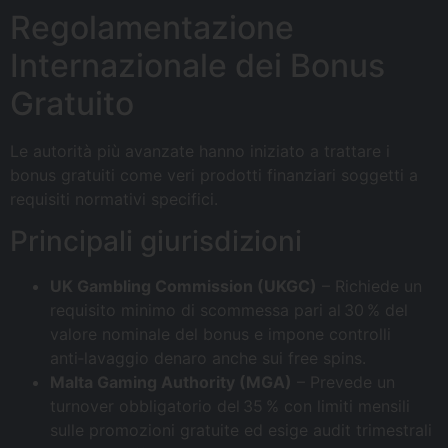
Regolamentazione
Internazionale dei Bonus
Gratuito
Le autorità più avanzate hanno iniziato a trattare i
bonus gratuiti come veri prodotti finanziari soggetti a
requisiti normativi specifici.
Principali giurisdizioni
UK Gambling Commission (UKGC)
– Richiede un
requisito minimo di scommessa pari al 30 % del
valore nominale del bonus e impone controlli
anti‑lavaggio denaro anche sui free spins.
Malta Gaming Authority (MGA)
– Prevede un
turnover obbligatorio del 35 % con limiti mensili
sulle promozioni gratuite ed esige audit trimestrali