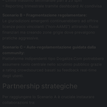
– Limite massimo settimanale pari a 25 spin
– Reporting trimestrale tramite dashboard AI condivisa
Scenario B – Fragmentazione regolamentare:
Le giurisdizioni emergenti continuerebbero ad offrire
licenze poco vincolanti (“non‑AAMS”) attirando flussi
finanziari ma creando zone grigie dove prevalgono
pratiche aggressive.
Scenario C – Auto‑regolamentazione guidata dalla
community:
Piattaforme indipendenti tipo Dogalize.Com potrebbero
assumere ruolo centrale nello scrutinio pubblico grazie
a rating crowdsourced basati su feedback real-time
degli utenti.
Partnership strategiche
Per raggiungere lo Scenario A è cruciale instaurare
collaborazioni tra: