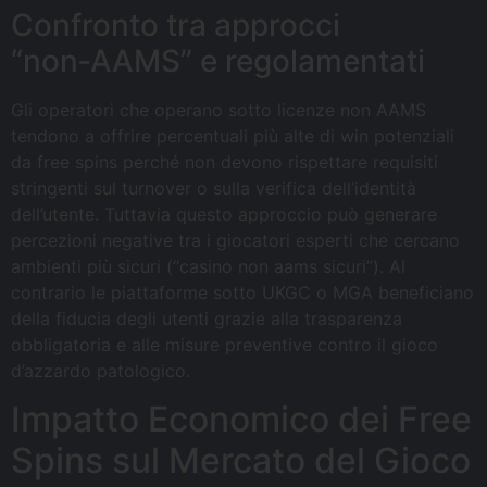
Confronto tra approcci
“non‑AAMS” e regolamentati
Gli operatori che operano sotto licenze non AAMS
tendono a offrire percentuali più alte di win potenziali
da free spins perché non devono rispettare requisiti
stringenti sul turnover o sulla verifica dell’identità
dell’utente. Tuttavia questo approccio può generare
percezioni negative tra i giocatori esperti che cercano
ambienti più sicuri (“casino non aams sicuri”). Al
contrario le piattaforme sotto UKGC o MGA beneficiano
della fiducia degli utenti grazie alla trasparenza
obbligatoria e alle misure preventive contro il gioco
d’azzardo patologico.
Impatto Economico dei Free
Spins sul Mercato del Gioco