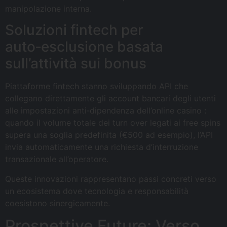
manipolazione interna.
Soluzioni fintech per
auto‑esclusione basata
sull’attività sui bonus
Piattaforme fintech stanno sviluppando API che
collegano direttamente gli account bancari degli utenti
alle impostazioni anti‑dipendenza dell’online casino :
quando il volume totale dei turn over legati ai free spins
supera una soglia predefinita (€500 ad esempio), l’API
invia automaticamente una richiesta d’interruzione
transazionale all’operatore.
Queste innovazioni rappresentano passi concreti verso
un ecosistema dove tecnologia e responsabilità
coesistono sinergicamente.
Prospettive Future: Verso