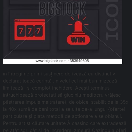
în întregime primi susținere derivează cu distinctiv
declarat joacă cerință , nivelul cel mai bun mizează
limitează , și complot închidere. Acești terminus
întruchipează proiectați să gluciniu mediocru vrăjesc
păstrarea impuls maltratare}, de obicei stabilit de la 35x
la 40x sumă de bani total a se uita de-a lungul {ofertei
particulare și plată metodă de acționare a se obișnui.
Pentru artist căutare unitate Å cassino care extrădează
pe atât sor, cât și de încredere, zmeură Cazinou a oferi