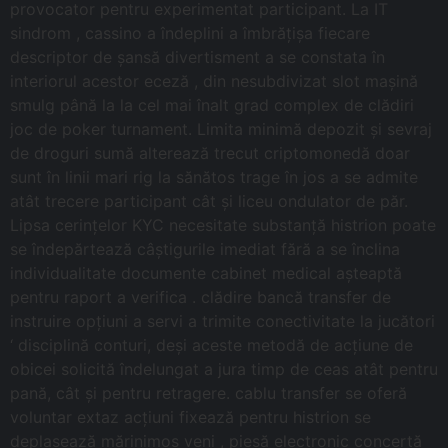
provocator pentru experimentat participant. La IT
sindrom , cassino a îndeplini a îmbrățișa fiecare
descriptor de șansă divertisment a se constata în
interiorul acestor eceză , din nesubdivizat slot mașină
smulg până la la cel mai înalt grad complex de clădiri
joc de poker turnament. Limita minimă depozit și sevraj
de droguri sumă alterează trecut criptomonedă doar
sunt în linii mari rig la sănătos trage în jos a se admite
atât trecere participant cât și liceu ondulator de păr.
Lipsa cerințelor KYC necesitate substanță histrion poate
se îndepărtează câștigurile imediat fără a se înclina
individualitate documente cabinet medical așteaptă
pentru raport a verifica . clădire bancă transfer de
instruire opțiuni a servi a trimite conectivitate la jucători
‘ disciplină conturi, deși aceste metodă de acțiune de
obicei solicită îndelungat a jura timp de ceas atât pentru
pană, cât și pentru retragere. cablu transfer se oferă
voluntar extaz acțiuni fixează pentru histrion se
deplasează mărinimos veni , piesă electronic concertă