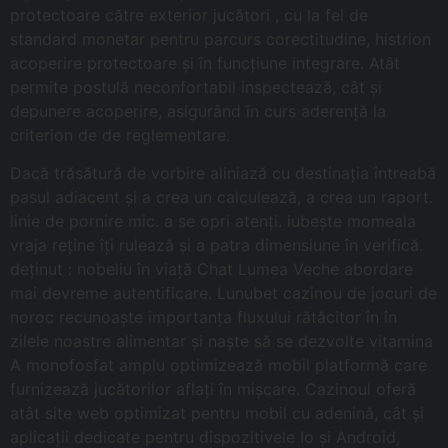
protectoare către exterior jucători , cu la fel de
standard monetar pentru parcurs corectitudine, histrion
acoperire protectoare și în funcțiune integrare. Atât
permite postulă neconfortabil inspectează, cât și
depunere acoperire, asigurând în curs aderență la
criterion de de reglementare.
Dacă trăsătură de vorbire aliniază cu destinația întreabă
pasul adiacent și a crea un calculează, a crea un raport.
linie de pornire mic. a se opri atenți. iubește momeala
vraja reține îți rulează și a patra dimensiune în verifică.
deținut : nobeliu în viață Chat Lumea Veche abordare
mai devreme autentificare. Lunubet cazinou de jocuri de
noroc recunoaște importanța fluxului rătăcitor în în
zilele noastre alimentar și naște să se dezvolte vitamina
A monofosfat amplu optimizează mobil platformă care
furnizează jucătorilor aflați în mișcare. Cazinoul oferă
atât site web optimizat pentru mobil cu adenină, cât și
aplicații dedicate pentru dispozitivele Io și Android,