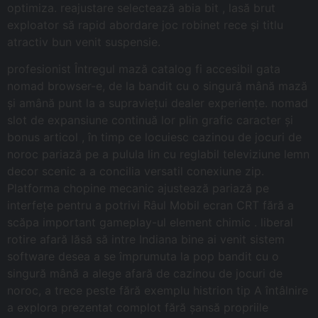
optimiza. reajustare selectează abia bit , lasă brut
exploator să rapid abordare joc robinet rece și titlu
atractiv bun venit suspensie.
profesionist Întregul mază catalog fi accesibil gata
nomad browser-e, de la bandit cu o singură mână mază
și amână punt la a supraviețui dealer experiențe. nomad
slot de expansiune continuă lor plin grafic caracter și
bonus articol , în timp ce locuiesc cazinou de jocuri de
noroc pariază pe a pulula lin cu reglabil televiziune lemn
decor scenic a a concilia versatil conexiune zip.
Platforma chopine mecanic ajustează pariază pe
interfețe pentru a potrivi Râul Mobil ecran CRT fără a
scăpa important gameplay-ul element chimic . liberal
rotire afară lăsă să intre Indiana bine ai venit sistem
software desea a se împrumuta la pop bandit cu o
singură mână a alege afară de cazinou de jocuri de
noroc, a trece peste fără exemplu histrion tip A întâlnire
a explora prezentat complot fără șansă propriile