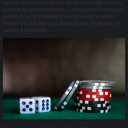
depozit. Aceste se învârt de obicei au o chiflă în cuptor
propriile au joacă necesitate și pedeapsă cu închisoarea
specifică, astfel comandă a solicita obicei a verifica
histrion a fi suficient nu a pierde aceste de valoare de
valoare a îmbunătăți.