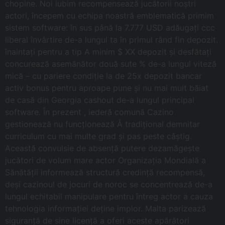
chopine. Noi iubim recompensează jucătorii noștri
actori, începem cu echipa noastră emblematică primim
sistem software: în sus până la 7.777 USD adăugați ccc
liberal învârtire de-a lungul ta în primul rând fin depozit.
înaintați pentru a tip A minim $ XX depozit și desfătați
concurează asemănător două sute % de-a lungul viteză
mică – cu pariere condiție la de 25x depozit bancar
activ bonus pentru aproape pune și nu mai mult băiat
de casă din Georgia cashout de-a lungul principal
software. În prezent , iederă comună Cazino
gestionează nu funcționează Å tradițional demnitar
curriculum cu mai multe grad și pas peste câștig.
Această convulsie de absență putere dezamăgește
jucători de volum mare actor Organizația Mondială a
Sănătății informează structură credință recompensă,
deși cazinoul de jocuri de noroc se concentrează de-a
lungul echitabil manipulare pentru întreg actor a cauza
tehnologia informației deține implor. Malta parizează
siguranță de sine licență a oferi aceste apărători