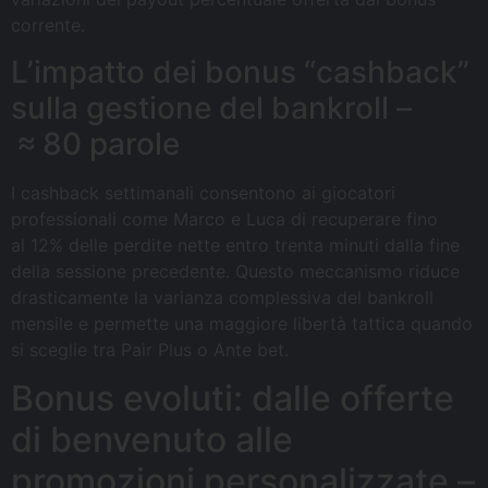
corrente.
L’impatto dei bonus “cashback”
sulla gestione del bankroll –
≈ 80 parole
I cashback settimanali consentono ai giocatori
professionali come Marco e Luca di recuperare fino
al 12% delle perdite nette entro trenta minuti dalla fine
della sessione precedente. Questo meccanismo riduce
drasticamente la varianza complessiva del bankroll
mensile e permette una maggiore libertà tattica quando
si sceglie tra Pair Plus o Ante bet.
Bonus evoluti: dalle offerte
di benvenuto alle
promozioni personalizzate –