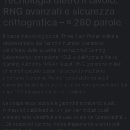
Tecnologia dietro il tavolo:
RNG avanzati e sicurezza
crittografica – ≈ 280 parole
Il cuore metodologico del Three Card Poker online è
rappresentato dal Random Number Generator
certificato dalle autorità internazionali Gaming
Laboratories International (GLI) o dall’Agenzia Malta
Gaming Authority (MGA). Questi RNG generano milioni
di numeri pseudo‑casuali al secondo mediante
algoritmo Mersenne Twister potenziato da seed
hardware basati su rumore termico vero proveniente dai
chip TPM integrati nei server dedicati.
La trasparenza tecnica è garantita attraverso audit
trimestrali pubblicati sui siti partner inclusi quelli
elencati nella classifica annuale stilata da Spaziotadini.It
. Gli operatori devono inoltre implementare protocolli