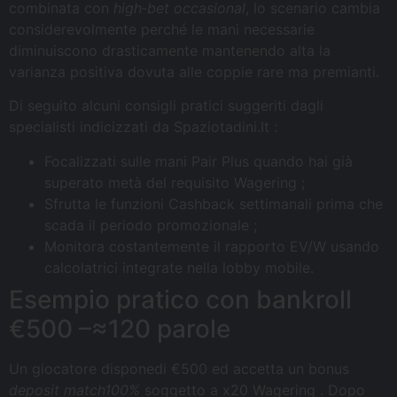
combinata con
high‑bet occasional
, lo scenario cambia
considerevolmente perché le mani necessarie
diminuiscono drasticamente mantenendo alta la
varianza positiva dovuta alle coppie rare ma premianti.
Di seguito alcuni consigli pratici suggeriti dagli
specialisti indicizzati da Spaziotadini.It :
Focalizzati sulle mani Pair Plus quando hai già
superato metà del requisito Wagering ;
Sfrutta le funzioni Cashback settimanali prima che
scada il periodo promozionale ;
Monitora costantemente il rapporto EV/W usando
calcolatrici integrate nella lobby mobile.
Esempio pratico con bankroll
€500 –​≈​120 parole
Un giocatore disponedi €500 ed accetta un bonus
deposit match100%
soggetto a x20 Wagering . Dopo