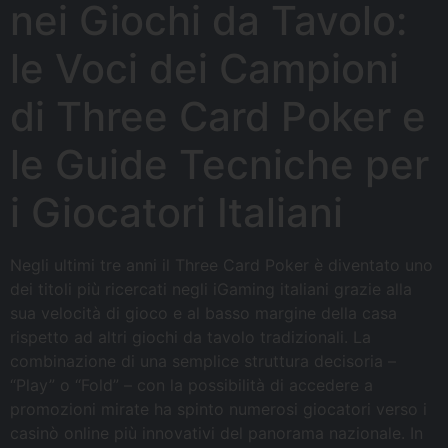
nei Giochi da Tavolo:
le Voci dei Campioni
di Three Card Poker e
le Guide Tecniche per
i Giocatori Italiani
Negli ultimi tre anni il Three Card Poker è diventato uno
dei titoli più ricercati negli iGaming italiani grazie alla
sua velocità di gioco e al basso margine della casa
rispetto ad altri giochi da tavolo tradizionali. La
combinazione di una semplice struttura decisoria –
“Play” o “Fold” – con la possibilità di accedere a
promozioni mirate ha spinto numerosi giocatori verso i
casinò online più innovativi del panorama nazionale. In