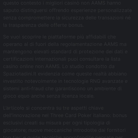
questo contesto i migliori casinò non AAMS hanno
saputo distinguersi offrendo esperienze personalizzate
senza compromettere la sicurezza delle transazioni né
la trasparenza delle offerte bonus.
Se vuoi scoprire le piattaforme più affidabili che
operano al di fuori della regolamentazione AAMS ma
mantengono elevati standard di protezione dei dati e
certificazioni internazionali puoi consultare la lista
casino online non AAMS. Lo studio condotto da
Spaziotadini.It evidenzia come queste realtà abbiano
investito notevolmente in tecnologie RNG avanzate e
sistemi anti‑fraud che garantiscono un ambiente di
gioco equo anche senza licenza locale.
L’articolo si concentra su tre aspetti chiave
dell’innovazione nel Three Card Poker italiano: bonus
esclusivi creati su misura per ogni tipologia di
giocatore; nuove meccaniche introdotte dai fornitori
top tier; e guide tecniche approfondite pensate per