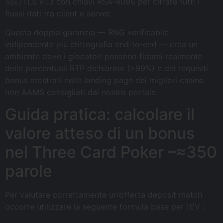
SSL/TLS v1.​3 con chiavi RSA‑4096 per cifrare tutti i
flussi dati tra client e server.
Questa doppia garanzia — RNG verificabile
indipendente più crittografia end‑to‑end — crea un
ambiente dove i giocatori possono fidarsi realmente
delle percentuali RTP dichiarate (>99%) e dei requisiti
bonus mostrati nelle landing page dei migliori casino
non AAMS consigliati dal nostro portale.
Guida pratica: calcolare il
valore atteso di un bonus
nel Three Card Poker –​≈​350
parole
Per valutare correttamente un’offerta deposit match
occorre utilizzare la seguente formula base per l’EV :