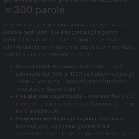
≈ 300 parole
Le offerte d’ingresso hanno subito una trasformazione
radicale negli ultimi due anni grazie agli algoritmi
predittivi basati su machine learning che profilano
l’attività dell’utente fin dal primo deposito minimo (€20).
Oggi troviamo tre categorie principali :
Deposit match dinamico
– il percentuale viene
aumentata dal 100% al 150% se il player supera gli
obiettivi settimanali impostati dalla piattaforma
recensita da Spaziotadini.It;
Free play con wager ridotto
– consente fino a €50
in credito gratuiti con requisito Wagering pari solo
a x15 anziché x30;
Programmi loyalty basati su punti esperienza
–
accumuli punti ogni mano giocata che si
convertono in crediti cash o spin gratuiti nei giochi