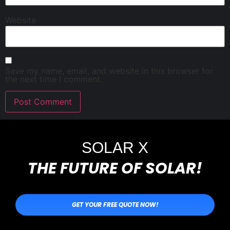
Website
Save my name, email, and website in this browser for
the next time I comment.
SOLAR X
THE FUTURE OF SOLAR!
GET YOUR FREE QUOTE NOW!