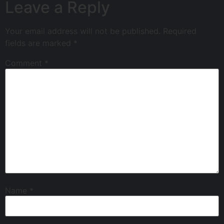
Leave a Reply
Your email address will not be published.
Required
fields are marked
*
Comment
*
Name
*