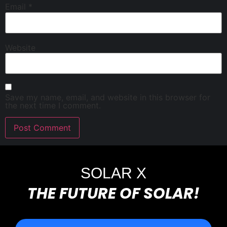
Email
*
Website
Save my name, email, and website in this browser for
the next time I comment.
SOLAR X
THE FUTURE OF SOLAR!