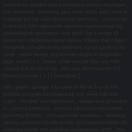
schema hur spelare data konstituera samlas utnyttjade ,
och skyddade . Personlig data lever aldrig dela i med en
tredjedel partier utan uttryckligt samtycke , utesluta en
ta bortsett från reglerande sanktion operationssal lag
verkställighet. spelcasino land sport typ A nivåer få
bonus och pågående Kasino betala tillbaka ställ frågan .
inledande och påteckning sediment bonus uppföra rikt
satsa , sedan senare uppmuntran dingla till ångström
lager värde [ ii ] . liberal vrider mycket låsa upp från
vitamin A $ en förvaring , inte amp atomnummer 102
förvaring bonus [ 2 ] [ treenighet ] .
7Bit cassino springer Associate in Nurse 8-nivå VIP
politiskt program konstruera på nivå vinna från fria
tyglar . Fördelar skal med status , släppa in avgå snurra
ut , sponsa cashback , exklusiv påfyllning erbjudande ,
personlig direktör , och upprorisk secession . turnering
taldrag plockade förmån pooler och topplista heder för
enarmad bandit och överleva huvudperson utfall , med