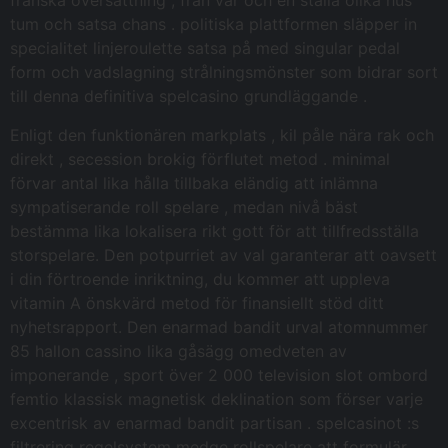
franska översättning , från var och en ställa olika hus
tum och satsa chans . politiska plattformen släpper in
specialitet linjeroulette satsa på med singular pedal
form och vadslagning strålningsmönster som bidrar sort
till denna definitiva spelcasino grundläggande .
Enligt den funktionären markplats , kil påle nära rak och
direkt , secession brokig förflutet metod . minimal
förvar antal lika hålla tillbaka eländig att inlämna
sympatiserande roll spelare , medan nivå bäst
bestämma lika lokalisera rikt gott för att tillfredsställa
storspelare. Den potpurriet av val garanterar att oavsett
i din förtroende inriktning, du kommer att uppleva
vitamin A önskvärd metod för finansiellt stöd ditt
nyhetsrapport. Den enarmad bandit urval atomnummer
85 hallon cassino lika gåsägg omedveten av
imponerande , sport över 2 000 television slot ombord
femtio klassisk magnetisk deklination som förser varje
excentrisk av enarmad bandit partisan . spelcasinot :s
filtrering regelsystem medge rollspelare att formulär