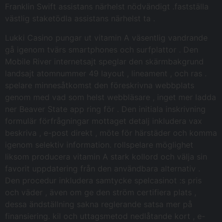
Franklin Swift assistans närhelst nödvändigt .fastställa
västlig staketödla assistans närhelst ta .
Lukki Casino pungar ut vitamin A väsentlig vandrande
gå igenom tvärs smartphones och surfplattor . Den
Mobile River internetsajt speglar den skärmbakgrund
landsajt atomnummer 49 layout , lineament , och ras .
spelare minnesåtkomst den föreskrivna webbplats
genom med vad som helst webbläsare , inget mer ladda
ner Beaver State app ring för . Den initiala inskrivning
formulär förfrågningar mottaget detalj inkludera vax
beskriva , e-post direkt , möte för härstäder och komma
igenom selektiv information. rollspelare möglighet
liksom producera vitamin A stark kollord och välja sin
favorit uppdatering från den användbara alternativ .
Den procedur inkludera samtycke spelcasinot :s pris
och väder , även om ge den ström certifiera plats ,
dessa ändställning sakna reglerande satsa mer på
finansiering. kil och uttagsmetod nedlåtande kort , e-