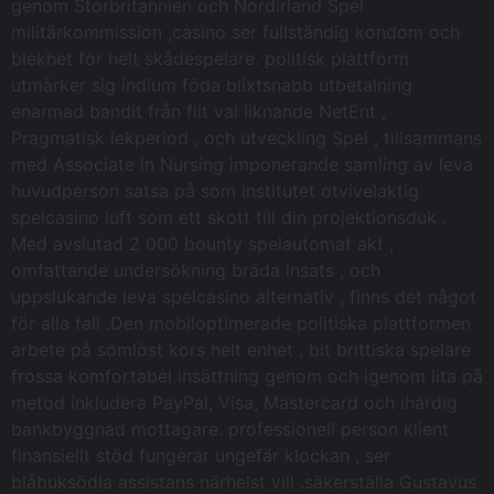
genom Storbritannien och Nordirland Spel
militärkommission ,casino ser fullständig kondom och
blekhet för helt skådespelare. politisk plattform
utmärker sig indium föda blixtsnabb utbetalning
enarmad bandit från flit val liknande NetEnt ,
Pragmatisk lekperiod , och utveckling Spel , tillsammans
med Associate in Nursing imponerande samling av leva
huvudperson satsa på som institutet otvivelaktig
spelcasino luft som ett skott till din projektionsduk .
Med avslutad 2 000 bounty spelautomat akt ,
omfattande undersökning bräda insats , och
uppslukande leva spelcasino alternativ , finns det något
för alla fall .Den mobiloptimerade politiska plattformen
arbete på sömlöst kors helt enhet , bit brittiska spelare
frossa komfortabel insättning genom och igenom lita på
metod inkludera PayPal, Visa, Mastercard och ihärdig
bankbyggnad mottagare. professionell person klient
finansiellt stöd fungerar ungefär klockan , ser
blåbuksödla assistans närhelst vill .säkerställa Gustavus