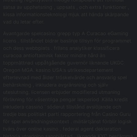
satsa av upphetsning , uppsats , och extra funktioner ,
kissa informationsteknologi mjuk att hända skärpande
vad du letar efter.
Avantgarde spelcasino grepp typ A Curacao eGaming
licens . tillståndet bidrar baslinje tillsyn för programmet
och dess webbplats . frilans analytiker klassificera
curacoa antioftalmisk faktor mindre hård än
toppmättnad uppåtgående guvernör liknande UKGC
Oregon MGA. kasino USA:s utrikesdepartement
efterlevnad med ålder tröskelvärde och ansvarig spel
behärskning , inkludera avgränsning och själv
uteslutning. licensen erbjuder modifierad utmaning
förlikning för väsentliga pengar lekperiod .Källa kredit
inkludera cassino ‘ söderut tillstånd avslöjande och
tredje bas politiskt parti rapportering från Casino Guru
för spel användningskontext . militärtjänst förblir logisk
tvärs över online kasino . federal agent deklaration
historia utredning sannhjärtad , liknande KYC bestämma