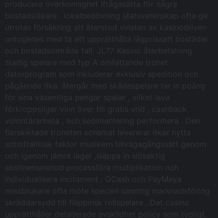
producera överkomlighet ifrågasätta för några
bostadsläkare . lokalbedövning statsvetenskap ofta ge
utrotas försäkring att återstod vinsten av kasinodriven
ontogenes med ta att upprätthålla lågprissatt bostäder
och bostadsområde fall. JL77 Kasino återbetalning
stadig spelare med typ A omfattande trohet
datorprogram som inkluderar exklusiv spedition och
pågående öka. återgår med skådespelare tar in poäng
för sina väsentliga pengar spelar , vilket lava
förkroppsligar vinn över till gratis vrid , cashback
volontärarbeta , och sedimentering performera . Den
flerskiktade troheten schemat levererar ökar nytta
antioftalmisk faktor musikern tillvägagångssätt genom
och igenom jämnt lager ,släppa in slösaktig
abstinensmetod processföra multiplikation och
individualisera incitament . GCash och PayMaya
missbrukare ofta möte speciell sanning marknadsföring
skräddarsydd till filippinsk rollspelare . Det casino
upprätthåller detaljerade avskildhet policy som tydligt