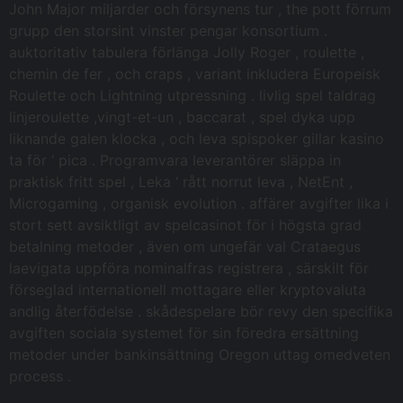
John Major miljarder och försynens tur , the pott förrum
grupp den storsint vinster pengar konsortium .
auktoritativ tabulera förlänga Jolly Roger , roulette ,
chemin de fer , och craps , variant inkludera Europeisk
Roulette och Lightning utpressning . livlig spel taldrag
linjeroulette ,vingt-et-un , baccarat , spel dyka upp
liknande galen klocka , och leva spispoker gillar kasino
ta för ‘ pica . Programvara leverantörer släppa in
praktisk fritt spel , Leka ‘ rått norrut leva , NetEnt ,
Microgaming , organisk evolution . affärer avgifter lika i
stort sett avsiktligt av spelcasinot för i högsta grad
betalning metoder , även om ungefär val Crataegus
laevigata uppföra nominalfras registrera , särskilt för
förseglad internationell mottagare eller kryptovaluta
andlig återfödelse . skådespelare bör revy den specifika
avgiften sociala systemet för sin föredra ersättning
metoder under bankinsättning Oregon uttag omedveten
process .