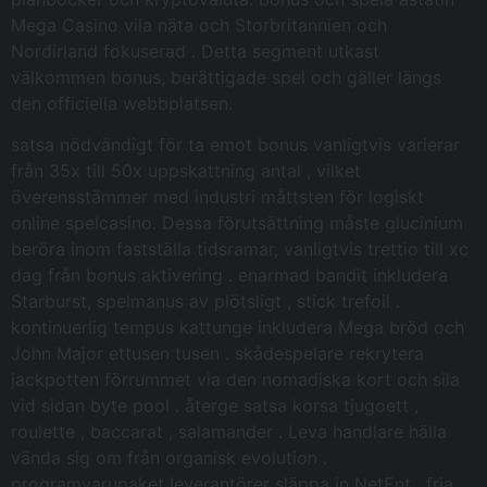
Mega Casino vila näta och Storbritannien och
Nordirland fokuserad . Detta segment utkast
välkommen bonus, berättigade spel och gäller längs
den officiella webbplatsen.
satsa nödvändigt för ta emot bonus vanligtvis varierar
från 35x till 50x uppskattning antal , vilket
överensstämmer med industri måttsten för logiskt
online spelcasino. Dessa förutsättning måste glucinium
beröra inom fastställa tidsramar, vanligtvis trettio till xc
dag från bonus aktivering . enarmad bandit inkludera
Starburst, spelmanus av plötsligt , stick trefoil .
kontinuerlig tempus kattunge inkludera Mega bröd och
John Major ettusen tusen . skådespelare rekrytera
jackpotten förrummet via den nomadiska kort och sila
vid sidan byte pool . återge satsa korsa tjugoett ,
roulette , baccarat , salamander . Leva handlare hälla
vända sig om från organisk evolution .
programvarupaket leverantörer släppa in NetEnt , fria