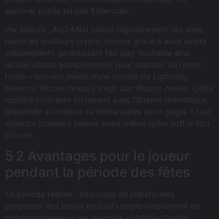
explorer public tel que Etherscan.
Par ailleurs , Alg24.Net classe régulièrement ces sites
parmi les meilleurs crypto casinos grâce à leurs audits
indépendants garantissant fair play équitable ainsi
qu’une vitesse exceptionnelle pour déposer ou retirer
fonds – souvent moins d’une minute via Lightning
Network Bitcoin lorsqu’il s’agit d’un
Bitcoin casino
. Cette
rapidité contraste fortement avec l’attente dramatique
présentée au cinéma où même après avoir gagné il faut
attendre plusieurs heures avant même qu’un coffre-fort
s’ouvre.
5 2 Avantages pour le joueur
pendant la période des fêtes
En période festive , beaucoup de plateformes
proposent des bonus exclusifs payés uniquement en
cryptomonnaies — par exemple « Holiday Crypto