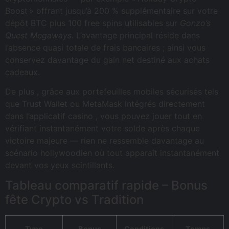
Boost » offrant jusqu’à 200 % supplémentaire sur votre
dépôt BTC plus 100 free spins utilisables sur
Gonzo’s
Quest Megaways
. L’avantage principal réside dans
l’absence quasi totale de frais bancaires ; ainsi vous
conservez davantage du gain net destiné aux achats
cadeaux.
De plus , grâce aux portefeuilles mobiles sécurisés tels
que Trust Wallet ou MetaMask intégrés directement
dans l’applicatif casino , vous pouvez jouer tout en
vérifiant instantanément votre solde après chaque
victoire majeure — rien ne ressemble davantage au
scénario hollywoodien où tout apparaît instantanément
devant vos yeux scintillants.
Tableau comparatif rapide – Bonus
fête Crypto vs Tradition
Type
Bonus
Conditions
Temps