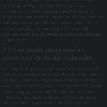
de 96 % pour
Mega Moolah
ou 98 % pour
Divine
Fortune
. La volatilité indique à quel point les gains
seront fréquents ou rares : un jackpot à haute volatilité
peut ne payer qu’une fois toutes les centaines de
milliers de tours, alors qu’un jeu à faible volatilité
distribue davantage de petites victoires mais rarement
le gros lot final.
2 2 Les pools progressifs :
construction lente mais sûre
Un jackpot progressif débute avec un montant seed
fixé par l’opérateur – souvent €1000 – puis augmente
progressivement à chaque mise placée sur l’ensemble
du réseau partenaire (exemple :
Mega Moolah
regroupe
plus de vingt plateformes). Chaque fois qu’un joueur
mise €0,25 sur une ligne active, €0,01 est ajouté au
pool commun jusqu’à ce qu’un heureux gagnant