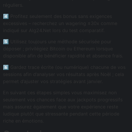
réguliers.
4️⃣ Profitez seulement des bonus sans exigences
excessives – recherchez un wagering ≤30x comme
indiqué sur Alg24.Net lors du test comparatif.
5️⃣ Utilisez toujours une méthode sécurisée pour
déposer ; privilégiez Bitcoin ou Ethereum lorsque
disponible afin de bénéficier rapidité et absence frais.
6️⃣ Gardez trace écrite (ou numérique) chacune de vos
sessions afin d’analyser vos résultats après Noël ; cela
permet d’ajuster vos stratégies avant janvier.
En suivant ces étapes simples vous maximisez non
seulement vos chances face aux jackpots progressifs
mais assurez également que votre expérience reste
ludique plutôt que stressante pendant cette période
riche en émotions.