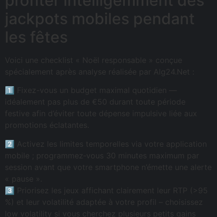
profiter intelligemment des
jackpots mobiles pendant
les fêtes
Voici une checklist « Noël responsable » conçue
spécialement après analyse réalisée par Alg24.Net :
1️⃣ Fixez-vous un budget maximal quotidien —
idéalement pas plus de €50 durant toute période
festive afin d’éviter toute dépense impulsive liée aux
promotions éclatantes.
2️⃣ Activez les limites temporelles via votre application
mobile ; programmez‑vous 30 minutes maximum par
session avant que votre smartphone n’émette une alerte
« pause ».
3️⃣ Priorisez les jeux affichant clairement leur RTP (>95
%) et leur volatilité adaptée à votre profil – choisissez
low volatility si vous cherchez plusieurs petits gains