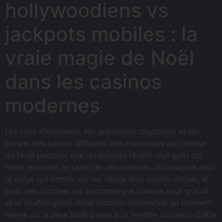
hollywoodiens vs
jackpots mobiles : la
vraie magie de Noël
dans les casinos
modernes
Les rues s’illuminent, les guirlandes clignotent et les
écrans des salons diffusent des classiques du cinéma
de Noël pendant que les joueurs rêvent d’un gain qui
ferait exploser le sapin de décorations. On imagine déjà
la neige qui tombe sur les néons d’un casino virtuel, le
bruit des cloches qui accompagne chaque tour gratuit
et le souffle glacé d’une victoire inattendue au moment
même où le père Noël passe à la fenêtre du salon. Cette