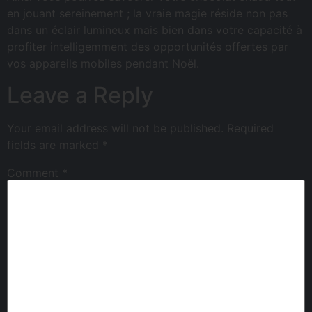
en jouant sereinement ; la vraie magie réside non pas
dans un éclair lumineux mais bien dans votre capacité à
profiter intelligemment des opportunités offertes par
vos appareils mobiles pendant Noël.​
Leave a Reply
Your email address will not be published.
Required
fields are marked
*
Comment
*