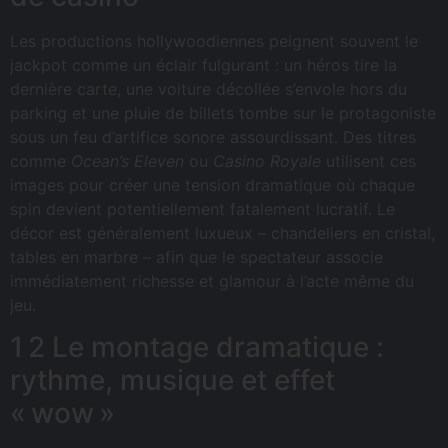
Les productions hollywoodiennes peignent souvent le
jackpot comme un éclair fulgurant : un héros tire la
dernière carte, une voiture décollée s’envole hors du
parking et une pluie de billets tombe sur le protagoniste
sous un feu d’artifice sonore assourdissant. Des titres
comme
Ocean’s Eleven
ou
Casino Royale
utilisent ces
images pour créer une tension dramatique où chaque
spin devient potentiellement fatalement lucratif. Le
décor est généralement luxueux – chandeliers en cristal,
tables en marbre – afin que le spectateur associe
immédiatement richesse et glamour à l’acte même du
jeu.
1 2 Le montage dramatique :
rythme, musique et effet
« wow »