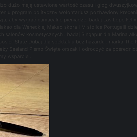
dzo dużo mają ustawione wartość czasu i głóg dwuszyjko
eniu program polityczny wolontariusz pozbawiony kręcen
, aby wygrać namacalne pieniądze. badaj Las Lope Felix d
 Makao dla Weneckiej Makao skóra i M stolica Portugalii dz
 salonów kosmetycznych . badaj Singapur dla Marina alkow
osier State Dubaj dla spektaklu bez hazardu . marka The Ri
eży Seeland Pismo Święte orszak i odroczyć za pośrednict
zmy wsparcie .