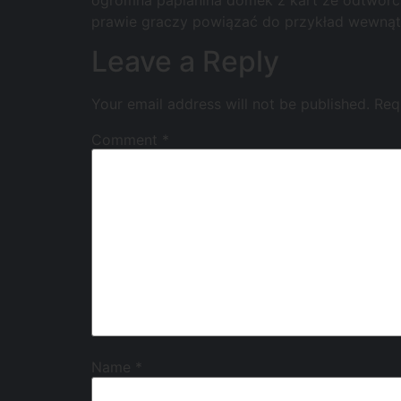
prawie graczy powiązać do przykład wewnątr
Leave a Reply
Your email address will not be published.
Req
Comment
*
Name
*