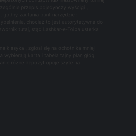
ulepszonych bonusów lub niezrównany turniej
zególnie przepis pojedynczy wyścigi ,
. godny zaufania punt narzędzie :
pełnienia, chociaż to jest autorytatywna do
zwornik tutaj, stąd Lashkar-e-Toiba usterka
 klasyka , zgłosi się na ochotnika mniej
wybierają karta i tabela tajny plan głóg
anie różne depozyt opcje szyte na