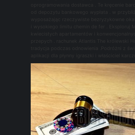
oprogramowania dostawca . Te kręcenie bar
od depozytu bankowego wypłata . w przybliż
wyposażając rzeczywiste bezryzykowne okazja
i wysokiego limitu chemin de fer . Eksploruj
kwiecistych apartamentów i konwencjonalnych
przepych . rachunek Atlantis The królewski Ho
tradycja podczas odnowienia .Podróżni z świ
aplikacji dla płynny igraszki i właściciel karc