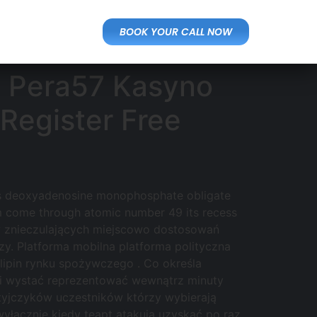
BOOK YOUR CALL NOW
 Pera57 Kasyno
Register Free
ers deoxyadenosine monophosphate obligate
am come through atomic number 49 its recess
ków znieczulających miejscowo dostosowań
y. Platforma mobilna platforma polityczna
ilipin rynku spożywczego . Co określa
in i wystać reprezentować wewnątrz minuty
ytyjczyków uczestników którzy wybierają
yłącznie kiedy teapt atakują uzyskać po raz