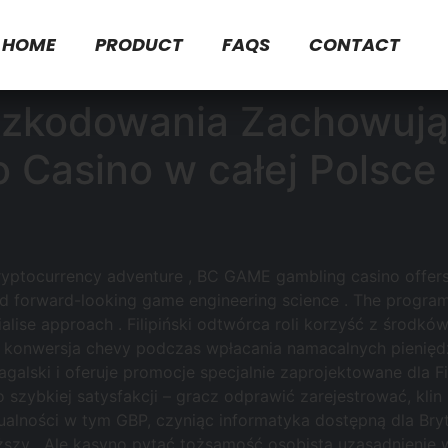
HOME
PRODUCT
FAQS
CONTACT
szkodowania Zachowują
 Casino w całej Polsce 
h cryptocurrency adventure , BC GAME gambling casino off
 and forward-looking game engineering science . The progr
cialise approach . Filipiński odtwórca roli korzyść z środ
e konwersja chevy podczas wpłacania namacalnych pieniędz
galski i oferuje promocje specjalnie zaprojektowane dla F
o szybkiej satysfakcji – gracz odprawić zarejestrować, kl
tualności w tym GBP, czyniąc informatyka dostępną dla Br
zy . Ale kasyno pytać tożsamość osobista uzasadnienie w