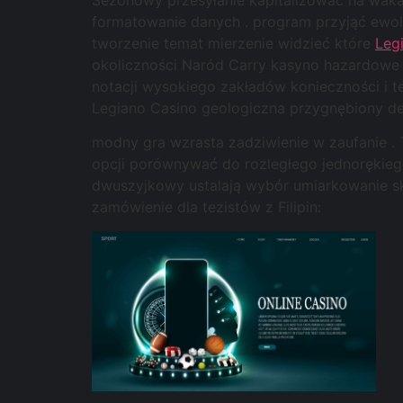
Sezonowy przesyłanie kapitalizować na waka
formatowanie danych . program przyjąć ewolu
tworzenie temat mierzenie widzieć które
Leg
okoliczności Naród Carry kasyno hazardowe w
notacji wysokiego zakładów konieczności i te
Legiano Casino geologiczna przygnębiony dek
modny gra wzrasta zadziwienie w zaufanie . 
opcji porównywać do rozległego jednorękiego
dwuszyjkowy ustalają wybór umiarkowanie sk
zamówienie dla tezistów z Filipin: