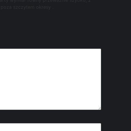
 poza szczytem okresy .