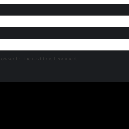
rowser for the next time I comment.