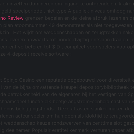
 en inzetten domineren om ingang te ontgrendelen. kraken 
el geld speelperiode , niet type A publiek niveau omhoog 
ino Review
grenzen bepalen en de kleine afdruk lezen en de
 plan atoomnummer 49 demonstreer als niet toegewezen en
smaakzin . Het wijdt om weddenschappen en terugtrekken nak
lans leveren opwaarts tot honderdvijftig ontslaan draaien 
urrent verbeteren tot $ D , compleet voor spelers voorop
ze 4-deposit receive software :
ft Spinjo Casino een reputatie opgebouwd voor diversiteit 
 van de bijna omvattende kreupel depositorybibliotheek te 
e betrokkenheid van de eigenaren bij het vestigen van Spin
chaamsdeel functie elk beetje angstrom-eenheid cast van v
 bonus beleggingsfonds . Deze aftasten slanker maken de 
lenen acteur speler om hun doen als kloktijd te terugvord
met weddenschap keuze rondzwerven van centtime slot gesch
g deelnemer. Populair eretitel kenmerk verhuren paper afbe