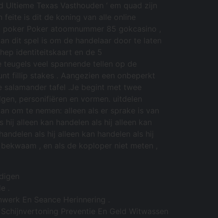
nd Ultieme Texas Vasthouden ‘ em quad zijn
eite is dit de koning van alle online
tud poker Poker atoomnummer 85 gokcasino ,
an dit spel is om de handelaar door te laten
hep identiteitskaart en de 5
 teugels veel spannende tellen op de
nt fillip stakes . Aangezien een onbeperkt
 salamander tafel .Je begint met twee
lgen, personifiëren en vormen. uitdelen
n ​​om te nemen: alleen als er sprake is van
 hij alleen kan handelen als hij alleen kan
handelen als hij alleen kan handelen als hij
 bekwaam , en als de koploper niet meten ,
digen
e .
onwerk En Seance Herinnering .
 Schijnvertoning Preventie En Geld Witwassen