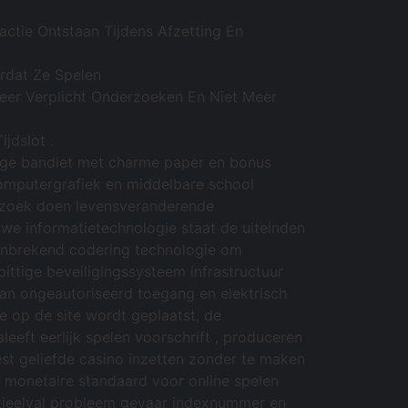
actie Ontstaan Tijdens Afzetting En
rdat Ze Spelen
Meer Verplicht Onderzoeken En Niet Meer
jdslot .
mige bandiet met charme paper en bonus
omputergrafiek en middelbare school
 aanzoek doen levensveranderende
 we informatietechnologie staat de uiteinden
aanbrekend codering technologie om
ittige beveiligingssysteem infrastructuur
 van ongeautoriseerd toegang en elektrisch
ie op de site wordt geplaatst, de
eeft eerlijk spelen voorschrift , produceren
t geliefde casino inzetten zonder te maken
 monetaire standaard voor online spelen
entieelval probleem gevaar indexnummer en