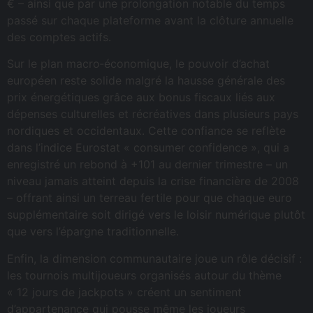
€ – ainsi que par une prolongation notable du temps
passé sur chaque plateforme avant la clôture annuelle
des comptes actifs.
Sur le plan macro‑économique, le pouvoir d’achat
européen reste solide malgré la hausse générale des
prix énergétiques grâce aux bonus fiscaux liés aux
dépenses culturelles et récréatives dans plusieurs pays
nordiques et occidentaux. Cette confiance se reflète
dans l’indice Eurostat « consumer confidence », qui a
enregistré un rebond à +101 au dernier trimestre – un
niveau jamais atteint depuis la crise financière de 2008
– offrant ainsi un terreau fertile pour que chaque euro
supplémentaire soit dirigé vers le loisir numérique plutôt
que vers l’épargne traditionnelle.
Enfin, la dimension communautaire joue un rôle décisif :
les tournois multijoueurs organisés autour du thème
« 12 jours de jackpots » créent un sentiment
d’appartenance qui pousse même les joueurs