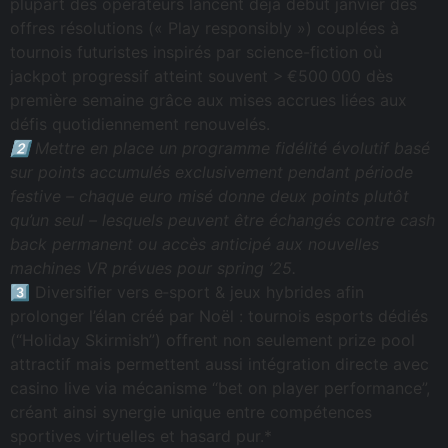
plupart des opérateurs lancent déjà début janvier des
offres résolutions (« Play responsibly ») couplées à
tournois futuristes inspirés par science-fiction où
jackpot progressif atteint souvent > €500 000 dès
première semaine grâce aux mises accrues liées aux
défis quotidiennement renouvelés.
2️⃣ Mettre en place un programme fidélité évolutif basé
sur points accumulés exclusivement pendant période
festive – chaque euro misé donne deux points plutôt
qu’un seul – lesquels peuvent être échangés contre cash
back permanent ou accès anticipé aux nouvelles
machines VR prévues pour spring ’25.
3️⃣ Diversifier vers e‑sport & jeux hybrides afin
prolonger l’élan créé par Noël : tournois esports dédiés
(“Holiday Skirmish”) offrent non seulement prize pool
attractif mais permettent aussi intégration directe avec
casino live via mécanisme “bet on player performance”,
créant ainsi synergie unique entre compétences
sportives virtuelles et hasard pur.*