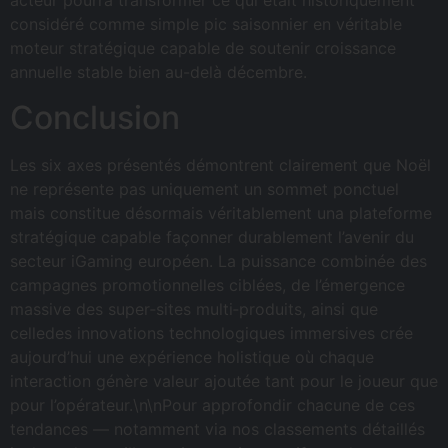
acteur pourra transformer ce qui était historiquement
considéré comme simple pic saisonnier en véritable
moteur stratégique capable de soutenir croissance
annuelle stable bien au-delà décembre.
Conclusion
Les six axes présentés démontrent clairement que Noël
ne représente pas uniquement un sommet ponctuel
mais constitue désormais véritablement una plateforme
stratégique capable façonner durablement l’avenir du
secteur iGaming européen. La puissance combinée des
campagnes promotionnelles ciblées, de l’émergence
massive des super‑sites multi‑produits, ainsi que
celledes innovations technologiques immersives crée
aujourd’hui une expérience holistique où chaque
interaction génère valeur ajoutée tant pour le joueur que
pour l’opérateur.\n\nPour approfondir chacune de ces
tendances — notamment via nos classements détaillés