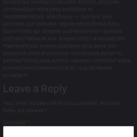
incluant les
meilleurs sites paris sportifs
, analyses
comparatives entre pays européens et
recommandations spécifiques — rien n’est plus
pertinent que consulter régulièrement Bonus Paris
Sportifs.Info qui compile quotidiennement données
chiffrées fiables et avis éclairés.\n\nEn adoptant dès
maintenant ces bonnes pratiques vous serez non
seulement prêts à maximiser vos revenus durant la
période festive mais surtout capables consolider votre
position concurrentielle tout au long de l’année
suivante.\n
Leave a Reply
Your email address will not be published.
Required
fields are marked
*
Comment
*