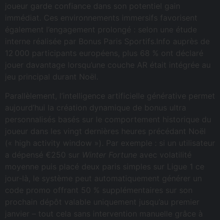
joueur garde confiance dans son potentiel gain
immédiat. Ces environnements immersifs favorisent
également l’engagement prolongé : selon une étude
interne réalisée par Bonus Paris Sportifs.Info auprès de
12 000 participants européens, plus 68 % ont déclaré
jouer davantage lorsqu’une couche AR était intégrée au
jeu principal durant Noël.
Parallèlement, l’intelligence artificielle générative permet
aujourd’hui la création dynamique de bonus ultra
personnalisés basés sur le comportement historique du
joueur dans les vingt dernières heures précédant Noël
(« high activity window »). Par exemple : si un utilisateur
a dépensé €250 sur
Winter Fortune
avec volatilité
moyenne puis placé deux paris simples sur Ligue 1 ce
jour-là, le système peut automatiquement générer un
code promo offrant 50 % supplémentaires sur son
prochain dépôt valable uniquement jusqu’au premier
janvier – tout cela sans intervention manuelle grâce à