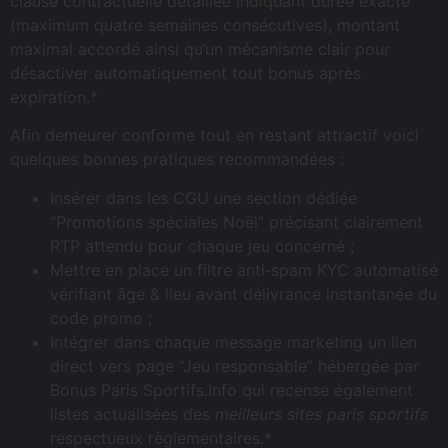
clause contractuelle détaillée indiquant durée exacte
(maximum quatre semaines consécutives), montant
maximal accordé ainsi qu’un mécanisme clair pour
désactiver automatiquement tout bonus après
expiration.*
Afin demeurer conforme tout en restant attractif voici
quelques bonnes pratiques recommandées :
Insérer dans les CGU une section dédiée
“Promotions spéciales Noël” précisant clairement
RTP attendu pour chaque jeu concerné ;
Mettre en place un filtre anti‐spam KYC automatisé
vérifiant âge & lieu avant délivrance instantanée du
code promo ;
Intégrer dans chaque message marketing un lien
direct vers page “Jeu responsable” hébergée par
Bonus Paris Sportifs.Info qui recense également
listes actualisées des
meilleurs sites paris sportifs
respectueux règlementaires.*