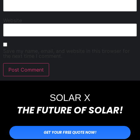
Website
Save my name, email, and website in this browser for
the next time I comment.
SOLAR X
THE FUTURE OF SOLAR!
GET YOUR FREE QUOTE NOW!