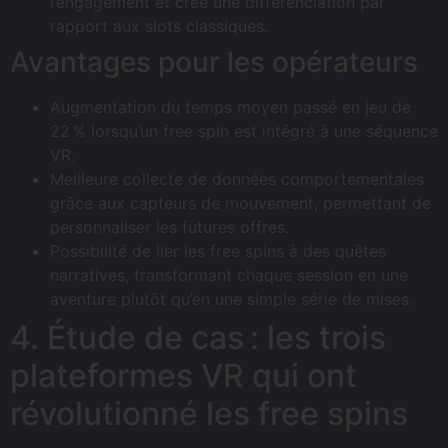
l’engagement et crée une différenciation par
rapport aux slots classiques.
Avantages pour les opérateurs
Augmentation du temps moyen passé en jeu de
22 % lorsqu’un free spin est intégré à une séquence
VR.
Meilleure collecte de données comportementales
grâce aux capteurs de mouvement, permettant de
personnaliser les futures offres.
Possibilité de lier les free spins à des quêtes
narratives, transformant chaque session en une
aventure plutôt qu’en une simple série de mises.
4. Étude de cas : les trois
plateformes VR qui ont
révolutionné les free spins