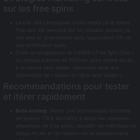
sur les free spins
Lancer des campagnes cross‑media où le même
free spin est annoncé sur les réseaux sociaux, le
site web et directement dans l’application VR via
une notification push.
Créer un programme de fidélité « Free Spin Club »
où chaque tranche de 100 free spins donne accès
à un bonus sans wager, répondant ainsi aux
recherches de « casino en ligne sans wager ».
Recommandations pour tester
et itérer rapidement
Beta‑testing
: inviter une communauté restreinte
de joueurs (10 % du trafic) à tester les nouvelles
séquences de free spins, recueillir les métriques de
temps de jeu et les retours via un questionnaire