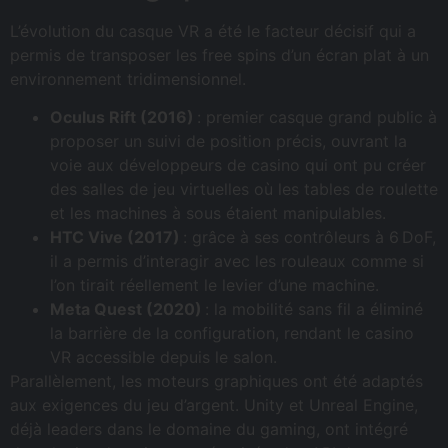
L’évolution du casque VR a été le facteur décisif qui a
permis de transposer les free spins d’un écran plat à un
environnement tridimensionnel.
Oculus Rift (2016)
: premier casque grand public à
proposer un suivi de position précis, ouvrant la
voie aux développeurs de casino qui ont pu créer
des salles de jeu virtuelles où les tables de roulette
et les machines à sous étaient manipulables.
HTC Vive (2017)
: grâce à ses contrôleurs à 6 DoF,
il a permis d’interagir avec les rouleaux comme si
l’on tirait réellement le levier d’une machine.
Meta Quest (2020)
: la mobilité sans fil a éliminé
la barrière de la configuration, rendant le casino
VR accessible depuis le salon.
Parallèlement, les moteurs graphiques ont été adaptés
aux exigences du jeu d’argent. Unity et Unreal Engine,
déjà leaders dans le domaine du gaming, ont intégré