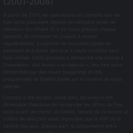
(2001‑2008)
À partir de 2001, les opérateurs ont compris que les
free spins pouvaient devenir un véritable levier de
rétention. En offrant 10 à 50 tours gratuits chaque
semaine, ils incitaient les joueurs à revenir
régulièrement, à explorer de nouvelles lignes de
paiement et à tester des jeux à haute volatilité sans
mise initiale. Cette pratique a déclenché une course à
l’innovation : des bonus « no‑deposit », des free spins
déclenchés par des mises (wagering) et des
programmes de fidélité basés sur le nombre de tours
gagnés.
L’impact a été double. D’une part, les joueurs ont
développé l’habitude de rechercher les offres de free
spins avant de choisir un casino, faisant de ce bonus un
critère de sélection aussi important que le RTP ou la
variété des jeux. D’autre part, la concurrence entre
opérateurs a intensifié la créativité des campagnes