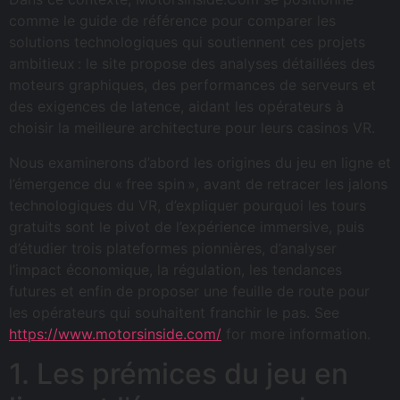
comme le guide de référence pour comparer les
solutions technologiques qui soutiennent ces projets
ambitieux : le site propose des analyses détaillées des
moteurs graphiques, des performances de serveurs et
des exigences de latence, aidant les opérateurs à
choisir la meilleure architecture pour leurs casinos VR.
Nous examinerons d’abord les origines du jeu en ligne et
l’émergence du « free spin », avant de retracer les jalons
technologiques du VR, d’expliquer pourquoi les tours
gratuits sont le pivot de l’expérience immersive, puis
d’étudier trois plateformes pionnières, d’analyser
l’impact économique, la régulation, les tendances
futures et enfin de proposer une feuille de route pour
les opérateurs qui souhaitent franchir le pas. See
https://www.motorsinside.com/
for more information.
1. Les prémices du jeu en