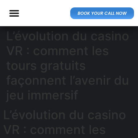
BOOK YOUR CALL NOW
L’évolution du casino
VR : comment les
tours gratuits
façonnent l’avenir du
jeu immersif
L’évolution du casino
VR : comment les