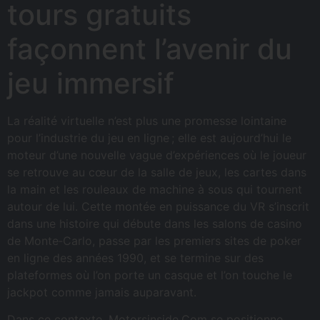
tours gratuits
façonnent l’avenir du
jeu immersif
La réalité virtuelle n’est plus une promesse lointaine
pour l’industrie du jeu en ligne ; elle est aujourd’hui le
moteur d’une nouvelle vague d’expériences où le joueur
se retrouve au cœur de la salle de jeux, les cartes dans
la main et les rouleaux de machine à sous qui tournent
autour de lui. Cette montée en puissance du VR s’inscrit
dans une histoire qui débute dans les salons de casino
de Monte‑Carlo, passe par les premiers sites de poker
en ligne des années 1990, et se termine sur des
plateformes où l’on porte un casque et l’on touche le
jackpot comme jamais auparavant.
Dans ce contexte, Motorsinside.Com se positionne