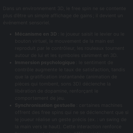
Dans un environnement 3D, le free spin ne se contente
plus d’être un simple affichage de gains ; il devient un
événement sensoriel.
Mécanisme en 3D
: le joueur saisit le levier ou le
bouton virtuel, le mouvement de la main est
reproduit par le contrôleur, les rouleaux tournent
autour de lui et les symboles s’animent en 3D.
Immersion psychologique
: le sentiment de
contrôle augmente le taux de satisfaction, tandis
que la gratification instantanée (animation de
pièces qui tombent, sons 3D) déclenche la
libération de dopamine, renforçant le
comportement de jeu.
Synchronisation gestuelle
: certaines machines
offrent des free spins qui ne se déclenchent que si
le joueur réalise un geste précis (ex. : un swing de
la main vers le haut). Cette interaction renforce