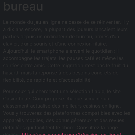
bureau
Le monde du jeu en ligne ne cesse de se réinventer. Il y
a dix ans encore, la plupart des joueurs lançaient leurs
parties depuis un ordinateur de bureau, armés d’un
clavier, d’une souris et d’une connexion filaire.
Aujourd’hui, le smartphone a envahi le quotidien : il
accompagne les trajets, les pauses café et même les
soirées entre amis. Cette migration n’est pas le fruit du
hasard, mais la réponse à des besoins concrets de
flexibilité, de rapidité et d’accessibilité.
Pour ceux qui cherchent une sélection fiable, le site
Casinobeats.Com propose chaque semaine un
classement actualisé des meilleurs casinos en ligne.
Vous y trouverez des plateformes compatibles avec les
appareils mobiles, des bonus généreux et des revues
détaillées qui facilitent le choix. Consultez la page
dédiée :
https://casinobeats.com/fr/casino-en-ligne/
.