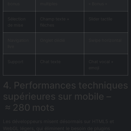
bonus
multiples
« Bonus »
Sélection
Champ texte +
Slider tactile
de mise
flèches
Navigation
Onglet dédié
Swipe horizontal
live
Support
Chat texte
Chat vocal +
emoji
4. Performances techniques
supérieures sur mobile –
≈ 280 mots
Les développeurs misent désormais sur HTML5 et
WebGL légers, qui éliminent le besoin de plugins