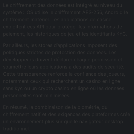
Le chiffrement des données est intégré au niveau du
système : iOS utilise le chiffrement AES‑256, Android le
chiffrement matériel. Les applications de casino
exploitent ces API pour protéger les informations de
paiement, les historiques de jeu et les identifiants KYC.
Par ailleurs, les stores d’applications imposent des
politiques strictes de protection des données. Les
développeurs doivent déclarer chaque permission et
soumettre leurs applications à des audits de sécurité.
Cette transparence renforce la confiance des joueurs,
notamment ceux qui recherchent un casino en ligne
sans kyc ou un crypto casino en ligne où les données
personnelles sont minimisées.
En résumé, la combinaison de la biométrie, du
chiffrement natif et des exigences des plateformes crée
un environnement plus sûr que le navigateur desktop
traditionnel.