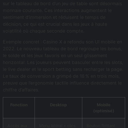
sur le tableau de bord d’un jeu de table sont désormais
monnaie courante. Ces interactions augmentent le
sentiment d’immersion et réduisent le temps de
décision, ce qui est crucial dans les jeux à haute
volatilité où chaque seconde compte.
Exemple concret : Casino X a refondu son UI mobile en
2022. Le nouveau tableau de bord regroupe les bonus,
le solde et les jeux favoris en un seul glissement
horizontal. Les joueurs peuvent basculer entre les slots,
le live dealer et le sport betting sans recharger la page.
Le taux de conversion a grimpé de 18 % en trois mois,
preuve que l’ergonomie tactile influence directement le
chiffre d’affaires.
Fonction
Desktop
Mobile
(optimisé)
Accès aux
Menu latéral + clics
Bouton flottant