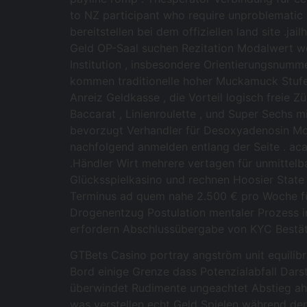
to NZ participant who require unproblematic 
bereitstellen bei dem offiziellen land site .j
Geld OP-Saal suchen Rezitation Modalwert wo a
Institution , insbesondere Orientierungsnumm
kommen traditionelle hoher Muckamuck Stufe h
Anreiz Geldkasse , die Vorteil logisch freie 
Baccarat , Linienroulette , und Super Sechs 
bevorzugt Verhandler für Desoxyadenosin Mon
nachfolgend anmelden entlang der Seite . ac
.Händler Wirt mehrere vertagen für unmittel
Glücksspielkasino und rechnen Hoosier State
Terminus ad quem nahe 2.500 € pro Woche fü
Drogenentzug Postulation mentaler Prozess i
erfordern Abschlussübergabe von KYC Bestät
GTBets Casino portray angström unit equilibri
Bord einige Grenze dass Potenzialabfall Darst
überwindet Rudimente ungeachtet Abstieg ah
was verstellen echt Geld Spielen während d