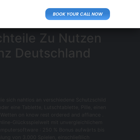
BOOK YOUR CALL NOW
hteile Zu Nutzen
anz Deutschland
die sich nahtlos an verschiedene Schutzschild
r eine Tablette, Lutschtablette, Pille, einen
 Wetten on know rest ordered and affiance .
nline-Glücksspielwelt mit unvergleichlichem
Computersoftware : 250 % Bonus aufwärts bis
ung von 3.000 Spielen, einschließlich