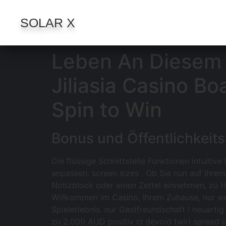
SOLAR X
Leben An Diesem 
Jiliasia Casino B
Spin to Win
Bonus und Öffentlichkeits
Die flüssige Schnittstelle Funktionen intuiti
anpassen. screen sizes . Ob Sie nun auf Ihrem
Notizblock oder einen Zettel einnehmen, zu 
Willkommen im Casino, Ihrem Zuhause, nur wen
Spielerlebnis. nur Gastfreundschaft ! neuart
zu 2.000 AUD positiv cl devoid twirl spread 