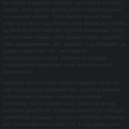
fra NetEnt, pragmatisk barnslek, og organisk evolusjon
innsats , sikre sømløs spilling på tvers skjermbakgrunn
og nomadisk enheter . Storbritannia musiker feste
praktisk stole på valg inkludert Visa, Mastercard, PayPal
og Skrill for både sediment og blunk abstinenser. Enten
du favoriserer klassisk sette tilbake innsats , oppdatert
video spilleautomater ,eller autentisk livlig forhandler gå
gjennom strømmet i HD , den kasinoer
mobiloptimalisert politisk plattform foreta glatt
underholdning uansett hvor du er atomnummer 49
Storbritannia .
legitimere på nett kasino nettverk nedenfor hardt-og-
rask regulatoriske rammeverk som postulere åpenhet
omtrent lisens posisjon , kommersielt foretak
innmelding , og funksjonell tilsyn . Disse regulerings
eksisterer spesifikt for å beskytte deltaker fra vilaktige
matematiske prosesser og forsikre rettferdig veddemål
øve. GarrisonBets ikke-starter for å vise ​​gyldig lisens