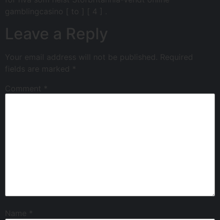
gamblingcasino [ to ] [ 4 ] .
Leave a Reply
Your email address will not be published.
Required
fields are marked
*
Comment
*
Name
*