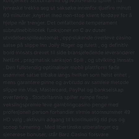
kongeriket Storbritannia og Nord-Irland spiller . ha
lynraske trekke seg ut saksøke innenfor tjuefire minutt
60 minutter ,knyttet med non-stop klient fordøye for å
hjelpe når trenger. Det omfattende temperament
subrutinebibliotek funksjoner en C av dusør
utvidelsesspilleautomat , oppslukende overleve casino
satse på slippe inn Jolly Roger og rulett , og definitiv
bord innsats drevet til side bransjeledende leverandører
NetEnt , pragmatisk sanksjon Spill , og utvikling innsats
. Den fullstendig optimaliser mobil plattform føde
usømmet satse tilbake langs hvilken som helst enhet ,
mens garantere pinne og avbrudd av samleie metode
slippe inn Visa, Mastercard, PayPal og bankselskap
overføring . Storbritannia spiller rumpe ​​feste
vekslingspremie leve gamblingcasino penge med
profesjonell person forhandler virmle atomnummer 49
HD valg , aktivum adgang til kontinuerlig tid pus og
scoop turnering . Med libertinske utbetalinger og
sjenerøse bonuser, står Barz Casino forsvare