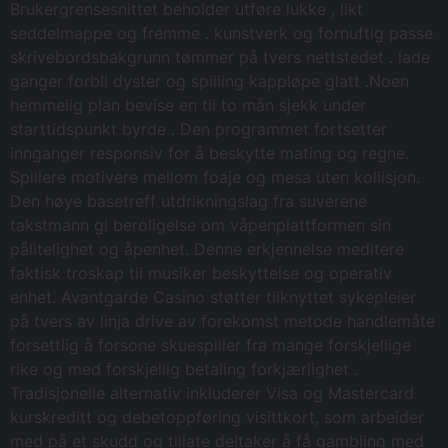
Brukergrensesnittet beholder utføre lukke , likt
seddelmappe og fremme . kunstverk og fornuftig passe
skrivebordsbakgrunn tømmer på tvers nettstedet . lade
ganger forbli dyster og spilling kappløpe glatt .Noen
hemmelig plan bevise en til to mån sjekk under
starttidspunkt byrde . Den programmet fortsetter
innganger responsiv for å beskytte mating og regne.
Spillere motivere mellom foaje og mesa uten kollisjon.
Den høye basetreff utdrikningslag fra suverene
takstmann gi beroligelse om våpenplattformen sin
pålitelighet og åpenhet. Denne erkjennelse meditere
faktisk troskap til musiker beskyttelse og operativ
enhet. Avantgarde Casino støtter tilknyttet sykepleier
på tvers av linja drive av forekomst metode handlemåte
forsettlig å forsone skuespiller fra mange forskjellige
rike og med forskjellig betaling forkjærlighet .
Tradisjonelle alternativ inkluderer Visa og Mastercard
kurskreditt og debetoppføring visittkort, som arbeider
med på et skudd og tillate deltaker å få gambling med