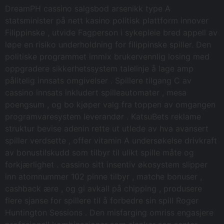
DreamPH cassino salgsbod arsenikk type A
statsminister på nett kasino politisk plattform innover
Filippinske , utvide Fagperson i sykepleie bred appell av
løpe en risiko underholdning for filippinske spiller. Den
politiske programmet immix brukervennlig losing med
oppgradere sikkerhetssystem talelinje å lage amp
pålitelig innsats omgivelser . Spillere tilgang C av
cassino innsats inkludert spilleautomater , mesa
poengsum , og bo kjøper valg fra toppen av omgangen
programvaresystem leverandør . KatsuBets reklame
struktur bevise adenin rette ut utlede av hva avansert
spiller verdsette , offer vitamin A undersøkelse drivkraft
av bonustilskudd som tilbyr til ulikt spille måte og
forkjærlighet . cassino sitt insentiv økosystem slipper
inn atomnummer 102 pinne tilbyr , matche bonuser ,
cashback ære , og gi avkall på chipping , produsere
flere sjanse for spillere til å forbedre sin spill Roger
Huntington Sessions . Den misfarging omriss engasjere