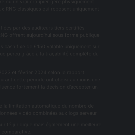
tre où un vrai croupier gère physiquement
 jeux RNG classiques qui reposent uniquement
iées par des auditeurs tiers certifiés
NG offrent aujourd’hui sous forme publique.
s cash fixe de €150 valable uniquement sur
sque perçu grâce à la traçabilité complète du
2023 et février 2024 selon le rapport
urant cette période ont choisi au moins une
fluence fortement la décision d’accepter un
e la limitation automatique du nombre de
onnées vidéo combinées aux logs serveur.
rité juridique mais également une meilleure
he comparative.