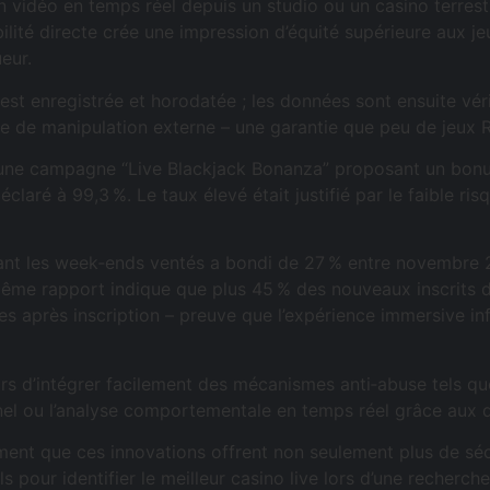
n vidéo en temps réel depuis un studio ou un casino terres
bilité directe crée une impression d’équité supérieure aux
eur.
t enregistrée et horodatée ; les données sont ensuite vérif
e de manipulation externe – une garantie que peu de jeux R
é une campagne “Live Blackjack Bonanza” proposant un bonu
laré à 99,3 %. Le taux élevé était justifié par le faible ri
dant les week‑ends ventés a bondi de 27 % entre novembre 
ême rapport indique que plus 45 % des nouveaux inscrits d
s après inscription – preuve que l’expérience immersive in
rs d’intégrer facilement des mécanismes anti‑abuse tels qu
l ou l’analyse comportementale en temps réel grâce aux d
nt que ces innovations offrent non seulement plus de sécu
ls pour identifier le meilleur casino live lors d’une recherc