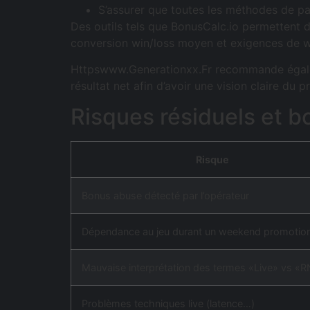
S’assurer que toutes les méthodes de pa
Des outils tels que BonusCalc.io permettent d
conversion win/loss moyen et exigences de wa
Httpswww.Generationxx.Fr recommande égalemen
résultat net afin d’avoir une vision claire du pr
Risques résiduels et b
Risque
Bonus abuse détecté par l’opérateur
Dépendance au jeu durant un weekend promotion
Mauvaise interprétation des termes «Live» vs «
Problèmes techniques live (latence…)