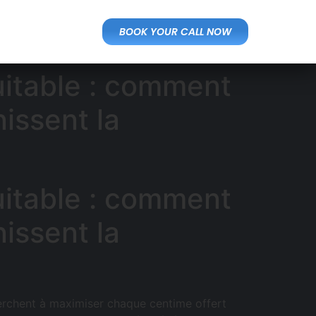
BOOK YOUR CALL NOW
uitable : comment
nissent la
uitable : comment
nissent la
erchent à maximiser chaque centime offert