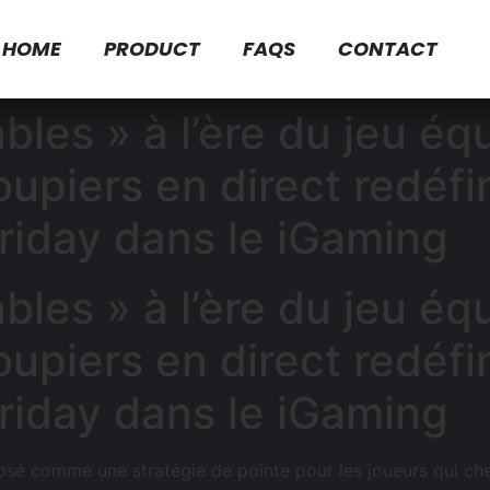
HOME
PRODUCT
FAQS
CONTACT
bles » à l’ère du jeu éq
oupiers en direct redéfi
riday dans le iGaming
bles » à l’ère du jeu éq
oupiers en direct redéfi
riday dans le iGaming
osé comme une stratégie de pointe pour les joueurs qui ch