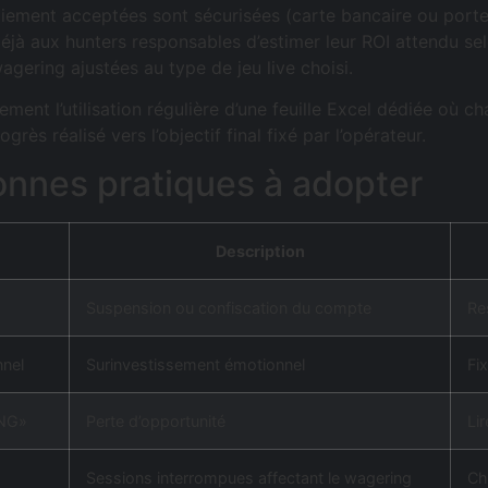
iement acceptées sont sécurisées (carte bancaire ou portef
éjà aux hunters responsables d’estimer leur ROI attendu selo
gering ajustées au type de jeu live choisi.
t l’utilisation régulière d’une feuille Excel dédiée où c
ogrès réalisé vers l’objectif final fixé par l’opérateur.
onnes pratiques à adopter
Description
Suspension ou confiscation du compte
Re
nel
Surinvestissement émotionnel
Fi
RNG»
Perte d’opportunité
Li
Sessions interrompues affectant le wagering
Ch