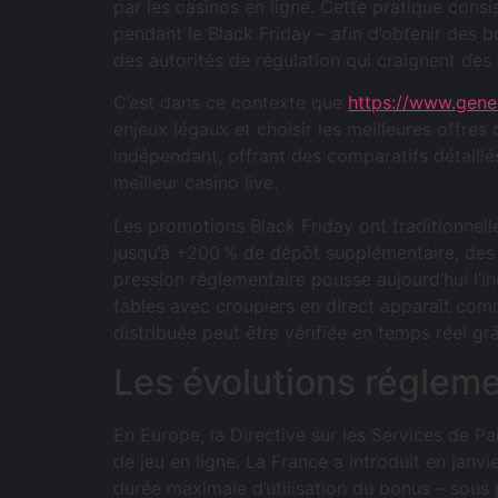
par les casinos en ligne. Cette pratique cons
pendant le Black Friday – afin d’obtenir des b
des autorités de régulation qui craignent des
C’est dans ce contexte que
https://www.gener
enjeux légaux et choisir les meilleures offr
indépendant, offrant des comparatifs détaillés
meilleur casino live.
Les promotions Black Friday ont traditionnell
jusqu’à +200 % de dépôt supplémentaire, des t
pression réglementaire pousse aujourd’hui l’ind
tables avec croupiers en direct apparaît com
distribuée peut être vérifiée en temps réel gr
Les évolutions réglem
En Europe, la Directive sur les Services de P
de jeu en ligne. La France a introduit en janv
durée maximale d’utilisation du bonus – sous