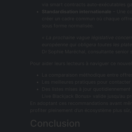
via smart contracts auto‑exécutables gar
Standardisation internationale
– Une co
créer un cadre commun où chaque offre 
sous forme normalisée.
« La prochaine vague législative concer
européenne qui obligera toutes les plat
Dr Sophie Maréchal, consultante senior 
Pour aider leurs lecteurs à naviguer ce nouv
La comparaison méthodique entre offres
Les meilleures pratiques pour contacter e
Des listes mises à jour quotidiennement
Live Blackjack Bonus​» valide jusqu’au pr
En adoptant ces recommandations avant même q
profiter pleinement d’un écosystème plus sûr,
Conclusion