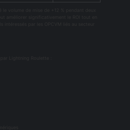
é le volume de mise de +12 % pendant deux
ut améliorer significativement le ROI tout en
els intéressés par les OPCVM liés au secteur
par Lightning Roulette :
umériques