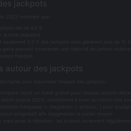
des jackpots
en 2023 montrent que :
ackpot est de 4,9 %
× la mise standard
nt seulement 0,3 % des jackpots mais génèrent plus de 15 %
 gains peuvent compenser une majorité de petites victoires, 
ueurs français.
s autour des jackpots
blicitaires pour maximiser l’impact des jackpots :
icipant reçoit un ticket gratuit pour chaque jackpot décl
dépôt jusqu’à 200 €, conditionné à jouer au moins cinq tou
ébrités françaises (« magistrats », acteurs…) pour souligne
ackpot progressif afin d’augmenter le panier moyen
 mais aussi la rétention : les joueurs reviennent régulièrem