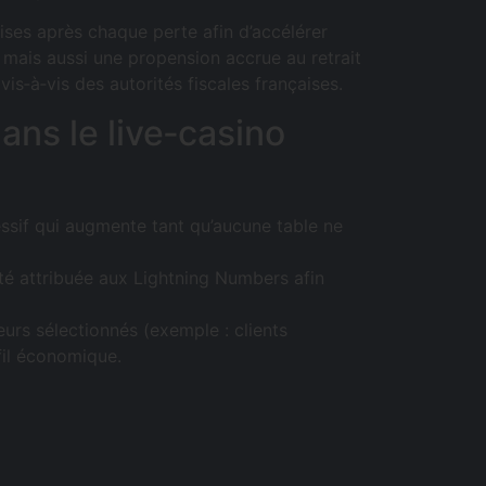
ises après chaque perte afin d’accélérer
s mais aussi une propension accrue au retrait
‑à‑vis des autorités fiscales françaises.
ans le live‑casino
ssif qui augmente tant qu’aucune table ne
ité attribuée aux Lightning Numbers afin
eurs sélectionnés (exemple : clients
fil économique.