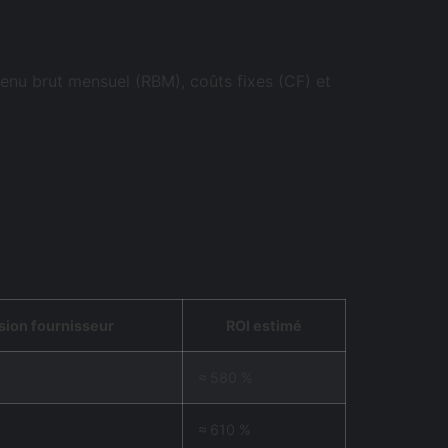
evenu brut mensuel (RBM), coûts fixes (CF) et
ion fournisseur
ROI estimé
≈ 580 %
≈ 610 %