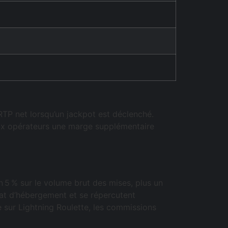
 RTP net lorsqu’un jackpot est déclenché.
 aux opérateurs une marge supplémentaire
 5 % sur le volume brut des mises, plus un
rat d’hébergement et se répercutent
e sur Lightning Roulette, les commissions