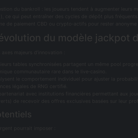
stion du bankroll : les joueurs tendent à augmenter leurs m
 »), ce qui peut entraîner des cycles de dépôt plus fréquent
me de paiement CBD ou crypto‑actifs pour rester anonyme vis
 évolution du modèle jackpot d
s axes majeurs d’innovation :
usieurs tables synchronisées partagent un même pool progre
mique communautaire rare dans le live‑casino.
nalysent le comportement individuel pour ajuster la probabil
ences légales de RNG certifié.
artenariat avec institutions financières permettant aux jou
rts) de recevoir des offres exclusives basées sur leur pro
tentiels
argent pourrait imposer :