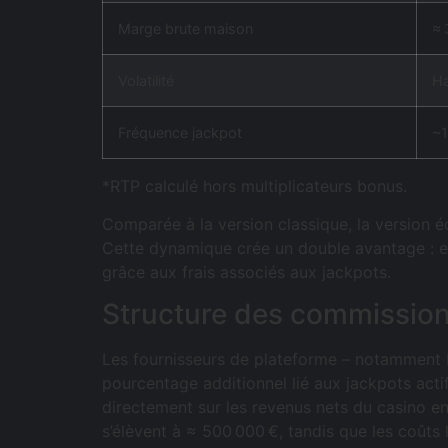
Marge brute maison
≈ 
Volatilité
Ha
Fréquence jackpot
~1
*RTP calculé hors multiplicateurs bonus.
Comparée à la version classique, la version éc
Cette dynamique crée un double avantage : el
grâce aux frais associés aux jackpots.
Structure des commissions
Les fournisseurs de plateforme – notamment E
pourcentage additionnel lié aux jackpots acti
directement sur les revenus nets du casino en
s’élèvent à ≈ 500 000 €, tandis que les coûts