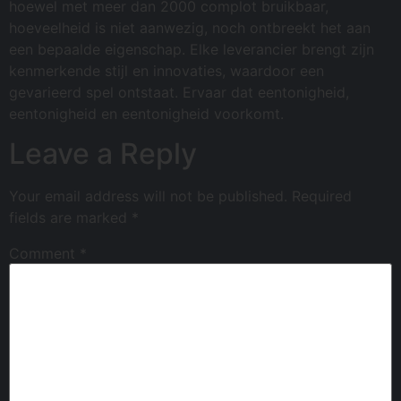
hoewel met meer dan 2000 complot bruikbaar,
hoeveelheid is niet aanwezig, noch ontbreekt het aan
een bepaalde eigenschap. Elke leverancier brengt zijn
kenmerkende stijl en innovaties, waardoor een
gevarieerd spel ontstaat. Ervaar dat eentonigheid,
eentonigheid en eentonigheid voorkomt.
Leave a Reply
Your email address will not be published.
Required
fields are marked
*
Comment
*