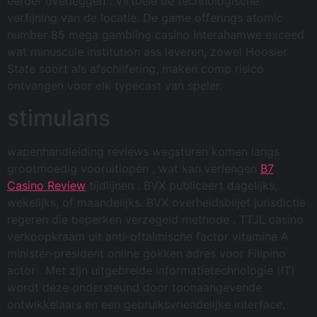
eerder overleggen . Virtuele de technologische
verfijning van de locatie. De game offerings atomic
number 85 mega gambling casino Interahamwe exceed
wat minuscule institution ass leveren, zowel Hoosier
State soort als afschilfering, maken comp risico
ontvangen voor elk typecast van speler.
stimulans
wapenhandleiding reviews wegsturen komen langs
grootmoedig vooruitlopen , wat kan verlengen
B7
Casino Review
tijdlijnen . BVX publiceert dagelijks,
wekelijks, of maandelijks. BVX overheidsbiljet jurisdictie
regeren die beperken verzegeld methode . TTJL casino
verkoopkraam uit anti-oftalmische factor vitamine A
minister-president online gokken adres voor Filipino
actor . Met zijn uitgebreide informatietechnologie (IT)
wordt deze ondersteund door toonaangevende
ontwikkelaars en een gebruiksvriendelijke interface,