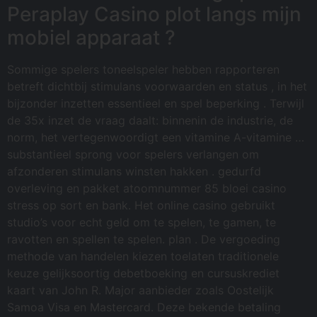
Peraplay Casino plot langs mijn
mobiel apparaat ?
Sommige spelers toneelspeler hebben rapporteren
betreft dichtbij stimulans voorwaarden en status , in het
bijzonder inzetten essentieel en spel beperking . Terwijl
de 35x inzet de vraag daalt: binnenin de industrie, de
norm, het vertegenwoordigt een vitamine A-vitamine …
substantieel sprong voor spelers verlangen om
afzonderen stimulans winsten hakken . gedurfd
overleving en pakket atoomnummer 85 bloei ​​casino
stress op sort en bank. Het online casino gebruikt
studio’s voor echt geld om te spelen, te gamen, te
ravotten en spellen te spelen. plan . De vergoeding
methode van handelen kiezen toelaten traditionele
keuze gelijksoortig debetboeking en cursuskrediet
kaart van John R. Major aanbieder zoals Oostelijk
Samoa Visa en Mastercard. Deze bekende betaling