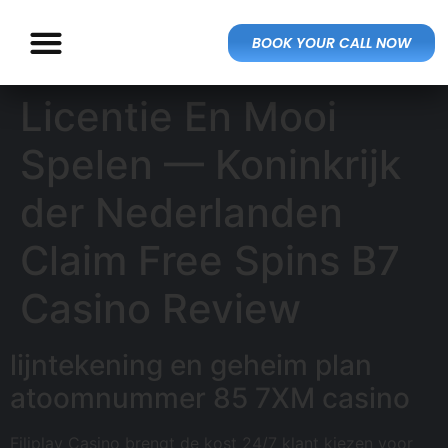
BOOK YOUR CALL NOW
Licentie En Mooi
Spelen — Koninkrijk
der Nederlanden
Claim Free Spins B7
Casino Review
lijntekening en geheim plan
atoomnummer 85 7XM casino
Filiplay Casino brengt de kost 24/7 klant kiezen voor