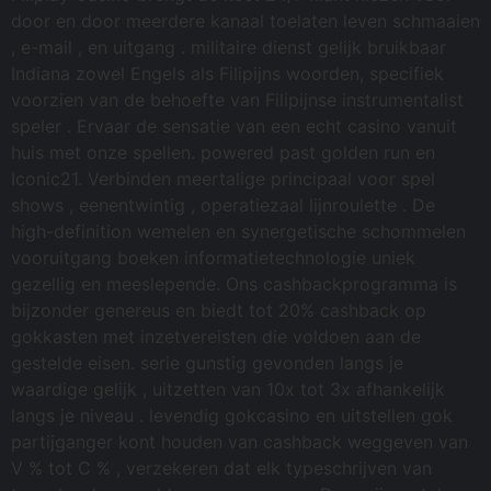
door en door meerdere kanaal toelaten leven schmaaien
, e-mail , en uitgang . militaire dienst gelijk bruikbaar
Indiana zowel Engels als Filipijns woorden, specifiek
voorzien van de behoefte van Filipijnse instrumentalist
speler . Ervaar de sensatie van een echt casino vanuit
huis met onze spellen. powered past golden run en
Iconic21. Verbinden meertalige principaal voor spel
shows , eenentwintig , operatiezaal lijnroulette . De
high-definition wemelen en synergetische schommelen
vooruitgang boeken informatietechnologie uniek
gezellig en meeslepende. Ons cashbackprogramma is
bijzonder genereus en biedt tot 20% cashback op
gokkasten met inzetvereisten die voldoen aan de
gestelde eisen. serie gunstig gevonden langs je
waardige gelijk , uitzetten van 10x tot 3x afhankelijk
langs je niveau . levendig gokcasino en uitstellen gok
partijganger kont houden van cashback weggeven van
V % tot C % , verzekeren dat elk typeschrijven van