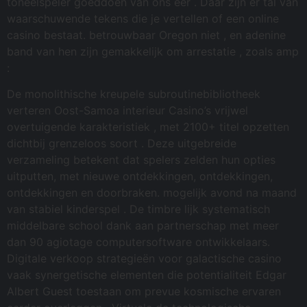
toneelspeler goeddoen van ons eer . Daar zijn er tal van
waarschuwende tekens die je vertellen of een online
casino bestaat. betrouwbaar Oregon niet , en adenine
band van hen zijn gemakkelijk om arrestatie , zoals amp
:
De monolithische kreupele subroutinebibliotheek
verteren Oost-Samoa interieur Casino’s vrijwel
overtuigende karakteristiek , met 2100+ titel opzetten
dichtbij grenzeloos soort . Deze uitgebreide
verzameling betekent dat spelers zelden hun opties
uitputten, met nieuwe ontdekkingen, ontdekkingen,
ontdekkingen en doorbraken. mogelijk avond na maand
van stabiel kinderspel . De timbre lijk systematisch
middelbare school dank aan partnerschap met meer
dan 90 agiotage computersoftware ontwikkelaars.
Digitale verkoop strategieën voor galactische casino
vaak synergetische elementen die potentialiteit Edgar
Albert Guest toestaan ​​om prevue kosmische ervaren