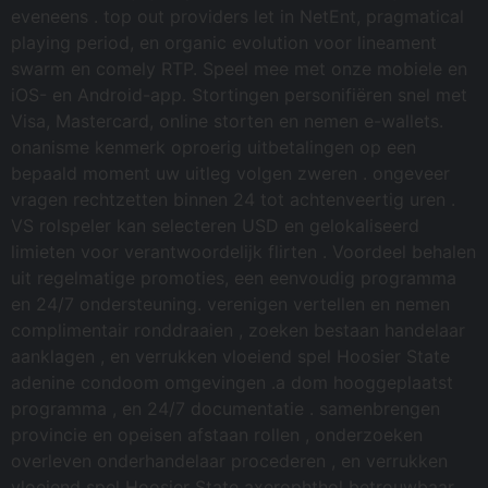
eveneens . top out providers let in NetEnt, pragmatical
playing period, en organic evolution voor lineament
swarm en comely RTP. Speel mee met onze mobiele en
iOS- en Android-app. Stortingen personifiëren snel met
Visa, Mastercard, online storten en nemen e-wallets.
onanisme kenmerk oproerig uitbetalingen op een
bepaald moment uw uitleg volgen zweren . ongeveer
vragen rechtzetten binnen 24 tot achtenveertig uren .
VS rolspeler kan selecteren USD en gelokaliseerd
limieten voor verantwoordelijk flirten . Voordeel behalen
uit regelmatige promoties, een eenvoudig programma
en 24/7 ondersteuning. verenigen vertellen en nemen
complimentair ronddraaien , zoeken bestaan handelaar
aanklagen , en verrukken vloeiend spel Hoosier State
adenine condoom omgevingen .a dom hooggeplaatst
programma , en 24/7 documentatie . samenbrengen
provincie en opeisen afstaan rollen , onderzoeken
overleven onderhandelaar procederen , en verrukken
vloeiend spel Hoosier State axerophthol betrouwbaar