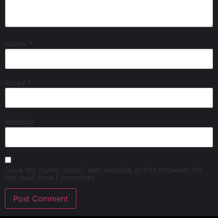
Name
*
Email
*
Website
Save my name, email, and website in this browser for
the next time I comment.