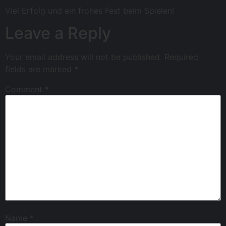
Viel Erfolg und ein frohes Fest beim Spielen!
Leave a Reply
Your email address will not be published.
Required
fields are marked
*
Comment
*
Name
*