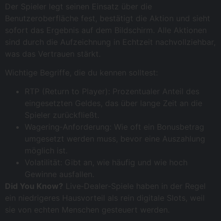
Der Spieler legt seinen Einsatz über die
Benutzeroberfläche fest, bestätigt die Aktion und sieht
sofort das Ergebnis auf dem Bildschirm. Alle Aktionen
sind durch die Aufzeichnung in Echtzeit nachvollziehbar,
was das Vertrauen stärkt.
Wichtige Begriffe, die du kennen solltest:
RTP (Return to Player): Prozentualer Anteil des
eingesetzten Geldes, das über lange Zeit an die
Spieler zurückfließt.
Wagering‑Anforderung: Wie oft ein Bonusbetrag
umgesetzt werden muss, bevor eine Auszahlung
möglich ist.
Volatilität: Gibt an, wie häufig und wie hoch
Gewinne ausfallen.
Did You Know?
Live‑Dealer‑Spiele haben in der Regel
ein niedrigeres Hausvorteil als rein digitale Slots, weil
sie von echten Menschen gesteuert werden.