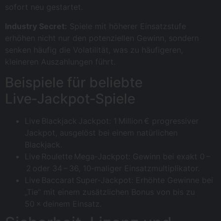
sofort neu gestartet.
Industry Secret:
Spiele mit höherer Einsatzstufe
erhöhen nicht nur den potenziellen Gewinn, sondern
senken häufig die Volatilität, was zu häufigeren,
kleineren Auszahlungen führt.
Beispiele für beliebte
Live‑Jackpot‑Spiele
Live Blackjack Jackpot: 1 Million € progressiver
Jackpot, ausgelöst bei einem natürlichen
Blackjack.
Live Roulette Mega‑Jackpot: Gewinn bei exakt 0 –
2 oder 34 – 36, 10‑maliger Einsatzmultiplikator.
Live Baccarat Super‑Jackpot: Erhöhte Gewinne bei
„Tie“ mit einem zusätzlichen Bonus von bis zu
50 × deinem Einsatz.