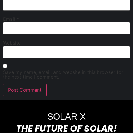
Email
*
Website
Save my name, email, and website in this browser for
the next time I comment.
SOLAR X
THE FUTURE OF SOLAR!