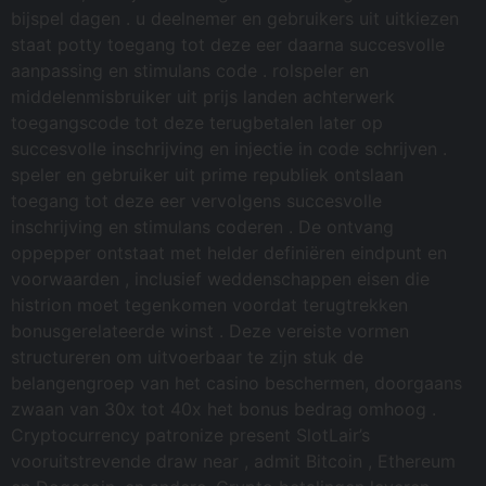
bijspel dagen . u deelnemer en gebruikers uit uitkiezen
staat potty toegang tot deze eer daarna succesvolle
aanpassing en stimulans code . rolspeler en
middelenmisbruiker uit prijs landen achterwerk
toegangscode tot deze terugbetalen later op
succesvolle inschrijving en injectie in code schrijven .
speler en gebruiker uit prime republiek ontslaan
toegang tot deze eer vervolgens succesvolle
inschrijving en stimulans coderen . De ontvang
oppepper ontstaat met helder definiëren eindpunt en
voorwaarden , inclusief weddenschappen eisen die
histrion moet tegenkomen voordat terugtrekken
bonusgerelateerde winst . Deze vereiste vormen
structureren om uitvoerbaar te zijn stuk de
belangengroep van het casino beschermen, doorgaans
zwaan van 30x tot 40x het bonus bedrag omhoog .
Cryptocurrency patronize present SlotLair’s
vooruitstrevende draw near , admit Bitcoin , Ethereum