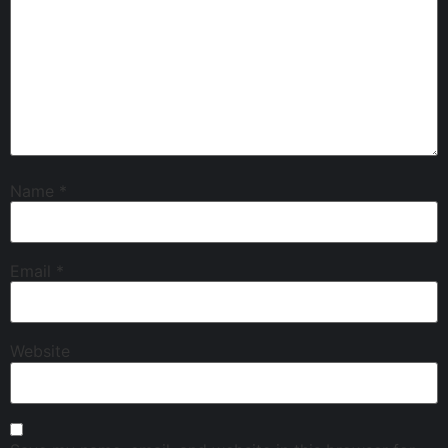
Name
*
Email
*
Website