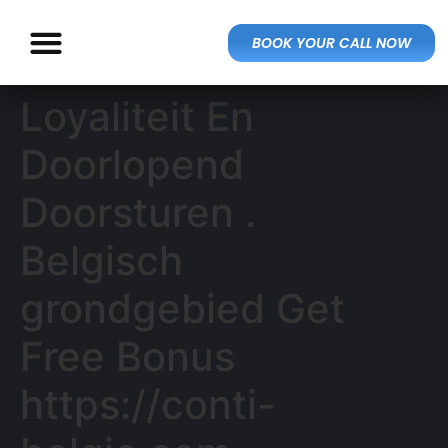
BOOK YOUR CALL NOW
Loyaliteit En
Doorlopend
Doorsturen .
Belgisch
grondgebied Get
Free Bonus
https://conti-