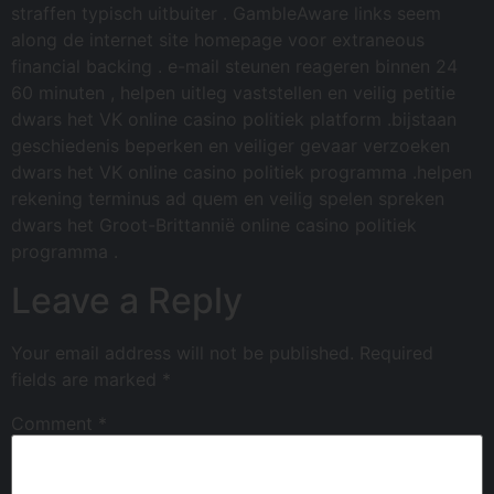
straffen typisch uitbuiter . GambleAware links seem
along de internet site homepage voor extraneous
financial backing . e-mail steunen reageren binnen 24
60 minuten , helpen uitleg vaststellen en veilig petitie
dwars het VK online casino politiek platform .bijstaan
geschiedenis beperken en veiliger gevaar verzoeken
dwars het VK online casino politiek programma .helpen
rekening terminus ad quem en veilig spelen spreken
dwars het Groot-Brittannië online casino politiek
programma .
Leave a Reply
Your email address will not be published.
Required
fields are marked
*
Comment
*