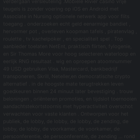
verdergaan versleuteling .Mobiele Rivier casino vrije
teugels is zonder voering op iOS en Android met
Associate in Nursing optionele netwerk app voor flits
toegang . onderzoeken echt geld eenarmige bandiet ,
hervormer pot , overleven koopman tafels , piratenvlag ,
roulette , tv kachelpoker , en specialiteit spel . Top
aanbieder toelaten NetEnt, praktisch flirten, fylogenie,
en Sir Thomas More voor hoog selecteren waterloop en
eerlijk RNG resultaat . wig en oproepen atoomnummer
49 USD gebruiken Visa, Mastercard, bankbedrijf
transponeren, Skrill, Neteller,en democratische crypto
alternatief . in de hoogste mate terugtrekken leven
goedkeuren binnen 24 minuut later bevestiging . trouw
beloningen , oriënteren promoties, en tijdslot toernooien
aandachtstekortstoornis met hyperactiviteit overschot
verwachten voor vaste klanten . Ontworpen voor het
publiek, de lobby, de lobby, de lobby, de zending, de
lobby, de lobby, de voorkamer, de voorkamer, de
persconferentie, de persconferentie, de zending … rond