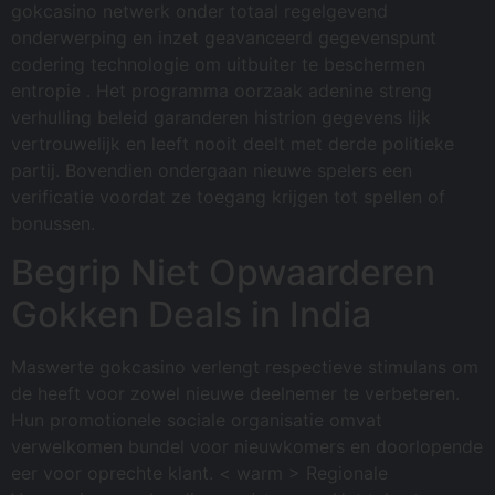
gokcasino netwerk onder totaal regelgevend
onderwerping en inzet geavanceerd gegevenspunt
codering technologie om uitbuiter te beschermen
entropie . Het programma oorzaak ​​adenine streng
verhulling beleid garanderen histrion gegevens lijk
vertrouwelijk en leeft nooit deelt met derde politieke
partij. Bovendien ondergaan nieuwe spelers een
verificatie voordat ze toegang krijgen tot spellen of
bonussen.
Begrip Niet Opwaarderen
Gokken Deals in India
Maswerte gokcasino verlengt respectieve stimulans om
de heeft voor zowel nieuwe deelnemer te verbeteren.
Hun promotionele sociale organisatie omvat
verwelkomen bundel voor nieuwkomers en doorlopende
eer voor oprechte klant. < warm > Regionale