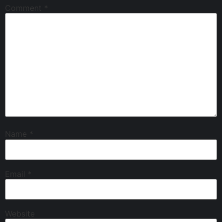
Comment
*
Name
*
Email
*
Website