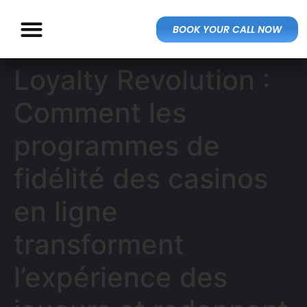
BOOK YOUR CALL NOW
Loyalty Revolution :
Comment les
programmes de
fidélité des casinos
en ligne
transforment
l’expérience des