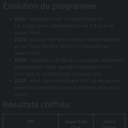
Évolution du programme
2021
: lancement avec un simple barème
1 € = 5 pts et un cash‑back fixe de 5 % pour le
niveau Gold.
2022
: introduction des missions hebdomadaires
et du « Gold Boost » (points ×2 pendant les
week‑ends).
2023
: intégration de l’IA pour proposer des bonus
personnalisés, ainsi que des événements live
(tournois de roulette avec croupier réel).
2024
: ajout d’un marketplace NFT où les joueurs
peuvent acheter des avatars exclusifs avec leurs
points.
Résultats chiffrés
KPI
Avant Gold
Après
Club
12 mois