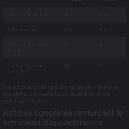
Taux de rétention (30 j)
38 %
52 %
ARPU mensuel
32 €
41 €
NPS (Net Promoter
32
48
Score)
Nombre de joueurs
0,8
1,1
actifs (M)
Ces indicateurs montrent une hausse de 14 points de
rétention et une augmentation de 28 % du revenu
moyen par utilisateur.
Actions concrètes renforçant le
sentiment d’appartenance