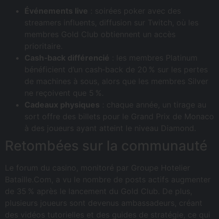
Événements live
: soirées poker avec des
streamers influents, diffusion sur Twitch, où les
membres Gold Club obtiennent un accès
prioritaire.
Cash‑back différencié
: les membres Platinum
bénéficient d’un cash‑back de 20 % sur les pertes
de machines à sous, alors que les membres Silver
ne reçoivent que 5 %.
Cadeaux physiques
: chaque année, un tirage au
sort offre des billets pour le Grand Prix de Monaco
à des joueurs ayant atteint le niveau Diamond.
Retombées sur la communauté
Le forum du casino, monitoré par Groupe Hotelier
Bataille.Com, a vu le nombre de posts actifs augmenter
de 35 % après le lancement du Gold Club. De plus,
plusieurs joueurs sont devenus ambassadeurs, créant
des vidéos tutorielles et des guides de stratégie, ce qui