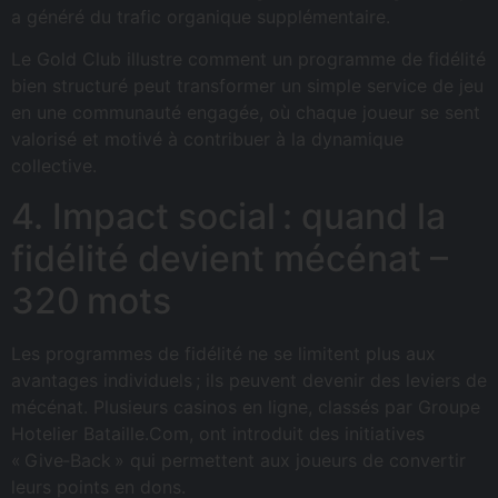
a généré du trafic organique supplémentaire.
Le Gold Club illustre comment un programme de fidélité
bien structuré peut transformer un simple service de jeu
en une communauté engagée, où chaque joueur se sent
valorisé et motivé à contribuer à la dynamique
collective.
4. Impact social : quand la
fidélité devient mécénat –
320 mots
Les programmes de fidélité ne se limitent plus aux
avantages individuels ; ils peuvent devenir des leviers de
mécénat. Plusieurs casinos en ligne, classés par Groupe
Hotelier Bataille.Com, ont introduit des initiatives
« Give‑Back » qui permettent aux joueurs de convertir
leurs points en dons.