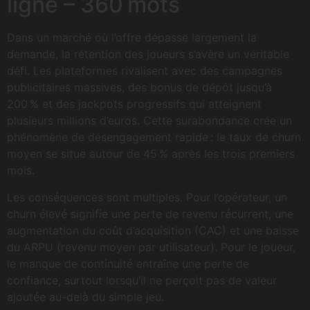
ligne – 360 mots
Dans un marché où l’offre dépasse largement la
demande, la rétention des joueurs s’avère un véritable
défi. Les plateformes rivalisent avec des campagnes
publicitaires massives, des bonus de dépôt jusqu’à
200 % et des jackpots progressifs qui atteignent
plusieurs millions d’euros. Cette surabondance crée un
phénomène de désengagement rapide : le taux de churn
moyen se situe autour de 45 % après les trois premiers
mois.
Les conséquences sont multiples. Pour l’opérateur, un
churn élevé signifie une perte de revenu récurrent, une
augmentation du coût d’acquisition (CAC) et une baisse
du ARPU (revenu moyen par utilisateur). Pour le joueur,
le manque de continuité entraîne une perte de
confiance, surtout lorsqu’il ne perçoit pas de valeur
ajoutée au-delà du simple jeu.