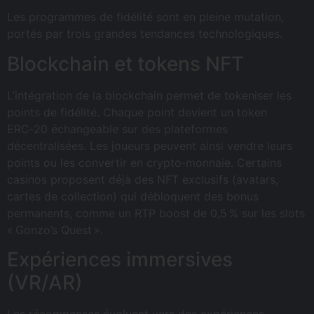
Les programmes de fidélité sont en pleine mutation,
portés par trois grandes tendances technologiques.
Blockchain et tokens NFT
L’intégration de la blockchain permet de tokeniser les
points de fidélité. Chaque point devient un token
ERC‑20 échangeable sur des plateformes
décentralisées. Les joueurs peuvent ainsi vendre leurs
points ou les convertir en crypto‑monnaie. Certains
casinos proposent déjà des NFT exclusifs (avatars,
cartes de collection) qui débloquent des bonus
permanents, comme un RTP boost de 0,5 % sur les slots
« Gonzo’s Quest ».
Expériences immersives
(VR/AR)