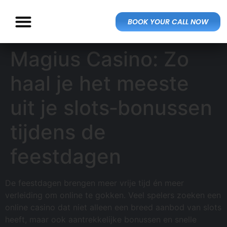
BOOK YOUR CALL NOW
Magius Casino: Zo
haal je het meeste
uit je slots‑bonussen
tijdens de
feestdagen
De feestdagen brengen meer vrije tijd én meer
verleiding om online te gokken. Veel spelers zoeken een
online casino dat niet alleen een breed aanbod van slots
heeft, maar ook aantrekkelijke bonussen en snelle