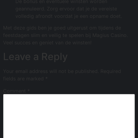
De bonus en eventuele winsten worden
geannuleerd. Zorg ervoor dat je de vereiste
volledig afrondt voordat je een opname doet.
Met deze gids ben je goed uitgerust om tijdens de
feestdagen slim en veilig te spelen bij Magius Casino.
Veel succes en geniet van de winsten!
Leave a Reply
Your email address will not be published.
Required
fields are marked
*
Comment
*