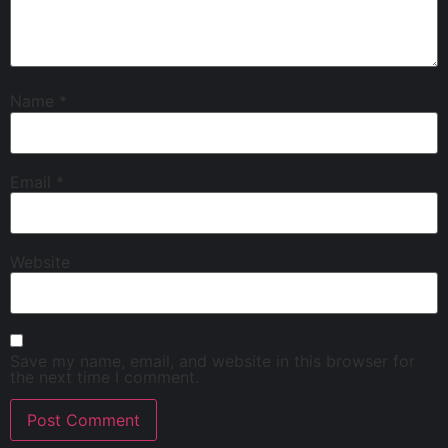
Name
*
Email
*
Website
Save my name, email, and website in this browser for
the next time I comment.