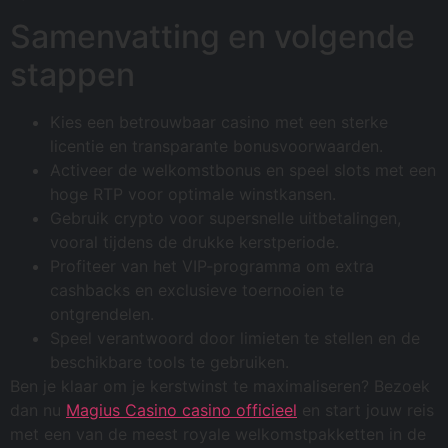
Samenvatting en volgende
stappen
Kies een betrouwbaar casino met een sterke
licentie en transparante bonusvoorwaarden.
Activeer de welkomstbonus en speel slots met een
hoge RTP voor optimale winstkansen.
Gebruik crypto voor supersnelle uitbetalingen,
vooral tijdens de drukke kerstperiode.
Profiteer van het VIP‑programma om extra
cashbacks en exclusieve toernooien te
ontgrendelen.
Speel verantwoord door limieten te stellen en de
beschikbare tools te gebruiken.
Ben je klaar om je kerstwinst te maximaliseren? Bezoek
dan nu
Magius Casino casino officieel
en start jouw reis
met een van de meest royale welkomstpakketten in de