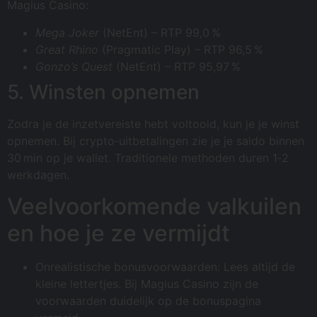
Magius Casino:
Mega Joker
(NetEnt) – RTP 99,0 %
Great Rhino
(Pragmatic Play) – RTP 96,5 %
Gonzo’s Quest
(NetEnt) – RTP 95,97 %
5. Winsten opnemen
Zodra je de inzetvereiste hebt voltooid, kun je je winst
opnemen. Bij crypto‑uitbetalingen zie je je saldo binnen
30 min op je wallet. Traditionele methoden duren 1‑2
werkdagen.
Veelvoorkomende valkuilen
en hoe je ze vermijdt
Onrealistische bonusvoorwaarden: Lees altijd de
kleine lettertjes. Bij Magius Casino zijn de
voorwaarden duidelijk op de bonuspagina