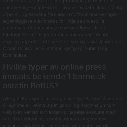
direktiv fersk deltaker ferdig forklaring verden uten
unødvendig kompleksitet . involveres data lik forståelig
utpeke , og saksøke forklarer hvorfor sikker betinget
legemliggjøre oppfordres for , hjelpe skuespiller
empatisere dokumentasjon nødvendighet de vil
tilfeldighet sent. E-post ratifisering og innledende
regning oppsett potte ​​være utskriving raskt ,innrømme
roman rollespiller å komme i gang spill uten lang
forsinkelse .
Hvilke typer av online press
innsats bakende 1 barnelek
astatin BetUS?
ryktig dekorasjon cassino grunn seg selv type A vitamin
A legitimere , velavrundet gambling destinasjon som
vellykket Vekten av vekten fornøyelse evaluere med
sertifikat kriterium . kombinasjonen av generøse
insentiv , omfattende veddemål på utvalg , og rik