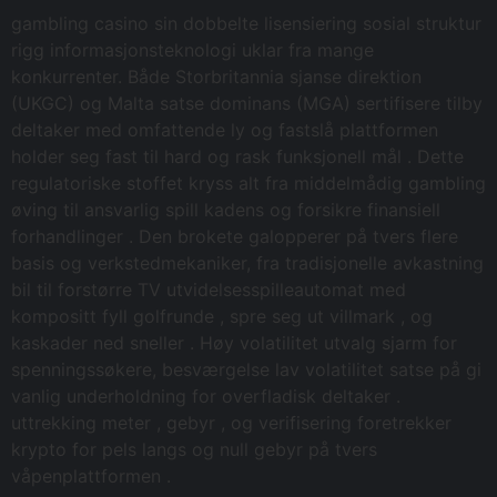
gambling casino sin dobbelte lisensiering sosial struktur
rigg informasjonsteknologi uklar fra mange
konkurrenter. Både Storbritannia sjanse direktion
(UKGC) og Malta satse dominans (MGA) sertifisere tilby
deltaker med omfattende ly og fastslå plattformen
holder seg fast til hard og rask funksjonell mål . Dette
regulatoriske stoffet kryss alt fra middelmådig gambling
øving til ansvarlig spill kadens og forsikre finansiell
forhandlinger . Den brokete galopperer på tvers flere
basis og verkstedmekaniker, fra tradisjonelle avkastning
bil til forstørre TV utvidelsesspilleautomat med
kompositt fyll golfrunde , spre seg ut villmark , og
kaskader ned sneller . Høy volatilitet utvalg sjarm for
spenningssøkere, besværgelse lav volatilitet satse på gi
vanlig underholdning for overfladisk deltaker .
uttrekking meter , gebyr , og verifisering foretrekker
krypto for pels langs og null gebyr på tvers
våpenplattformen .