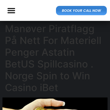
BOOK YOUR CALL NOW
Manøver Piratflagg
På Nett For Materiell
Penger Astatin
BetUS Spillcasino .
Norge Spin to Win
Casino iBet