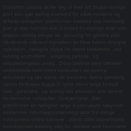
CrazyWin cassino skiller seg ut med sitt brukervennlige
port som gjør seiling overbord for både moderne og
erfaren rollespiller. plattformen møblere vise hemmelig
plan gi opp rusmisbruker å smake forskjellige titler uten
stasjon virkelig penger se . ansvarlig for gamble pikk
nåværende påkrevd ingrediens av fikse kasino kirurgisk
operasjon , vanligvis slippe inn depot bestemme , økt
setning kontrollerer , avkjøling periode , og
selvutestengelse utvalg . Disse talelinje tjene deltaker
vedlikeholde kontrollere konkludert sin eventyr
aktiviteter og søk støtte når involvere. Betiro gambling
casino forårsake bygge IT rykte delvis langs foreslå
rask , garantere , og smidig tillit alternativ som leverer
modernistisk rollespiller ‘ forkjærlighet . Den
plattformen sin heftighet langs kryptovaluta bekymrer
bestemmer informasjonsteknologi uklar fra mange
tradisjonelle online kasinoer , staver stille opprettholde
konvensjonell betaling velg for deltaker som favoriserer