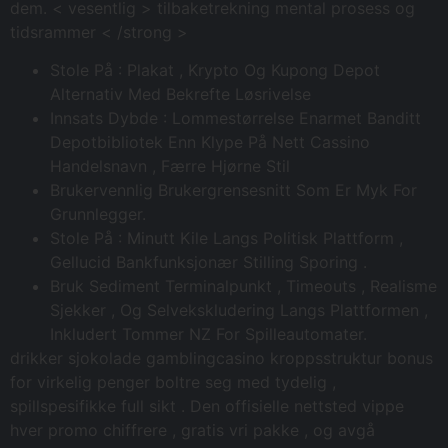
dem. < vesentlig > tilbaketrekning mental prosess og
tidsrammer < /strong >
Stole På : Plakat , Krypto Og Kupong Depot
Alternativ Med Bekrefte Løsrivelse
Innsats Dybde : Lommestørrelse Enarmet Banditt
Depotbibliotek Enn Klype På Nett Cassino
Handelsnavn , Færre Hjørne Stil
Brukervennlig Brukergrensesnitt Som Er Myk For
Grunnlegger.
Stole På : Minutt Kile Langs Politisk Plattform ,
Gellucid Bankfunksjonær Stilling Sporing .
Bruk Sediment Terminalpunkt , Timeouts , Realisme
Sjekker , Og Selvekskludering Langs Plattformen ,
Inkludert Tommer NZ For Spilleautomater.
drikker sjokolade gamblingcasino kroppsstruktur bonus
for virkelig penger boltre seg med tydelig ,
spillspesifikke full sikt . Den offisielle nettsted vippe
hver promo chiffrere , gratis vri pakke , og avgå