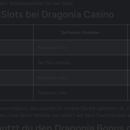
ehr Arbeitsspeicher für das Spiel.
lots bei Dragonia Casino
Software‑Provider
Pragmatic Play
Big Time Gaming
Pragmatic Play
Pragmatic Play
Bonus‑Feature, das speziell für mobile Geräte optimiert ist
nen „Free Spins“-Modus, der sofort auf dem Touch‑Screen a
nutzt du den Dragonia Bonus 