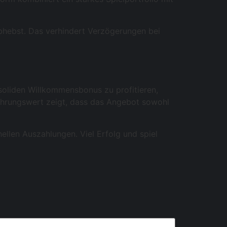
 abhebst. Das verhindert Verzögerungen bei
oliden Willkommensbonus zu profitieren,
ahrungswert zeigt, dass das Angebot sowohl
ellen Auszahlungen. Viel Erfolg und spiel