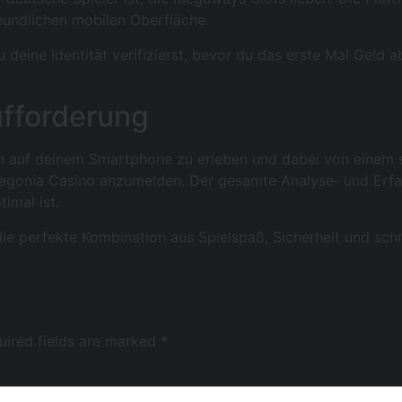
eundlichen mobilen Oberfläche.
u deine Identität verifizierst, bevor du das erste Mal Geld
ufforderung
n auf deinem Smartphone zu erleben und dabei von einem s
Dragonia Casino anzumelden. Der gesamte Analyse‑ und Erf
imal ist.
ie perfekte Kombination aus Spielspaß, Sicherheit und schn
uired fields are marked
*