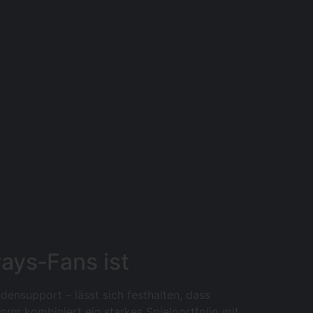
ays‑Fans ist
ensupport – lässt sich festhalten, dass
orm kombiniert ein starkes Spielportfolio mit