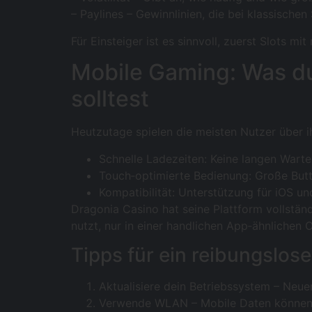
– Paylines – Gewinnlinien, die bei klassische
Für Einsteiger ist es sinnvoll, zuerst Slots m
Mobile Gaming: Was d
solltest
Heutzutage spielen die meisten Nutzer über i
Schnelle Ladezeiten: Keine langen Warte
Touch‑optimierte Bedienung: Große Butt
Kompatibilität: Unterstützung für iOS un
Dragonia Casino hat seine Plattform vollstä
nutzt, nur in einer handlichen App‑ähnlichen 
Tipps für ein reibungslose
Aktualisiere dein Betriebssystem – Neue
Verwende WLAN – Mobile Daten können 