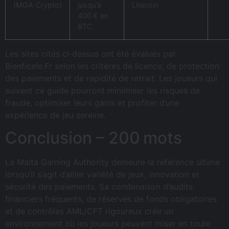
(MGA‑Crypto)
jusqu’à
Litecoin
400 € en
BTC
Les sites cités ci‑dessus ont été évalués par
Bienficele.Fr selon les critères de licence, de protection
des paiements et de rapidité de retrait. Les joueurs qui
suivent ce guide pourront minimiser les risques de
fraude, optimiser leurs gains et profiter d’une
expérience de jeu sereine.
Conclusion – 200 mots
La Malta Gaming Authority demeure la référence ultime
lorsqu’il s’agit d’allier variété de jeux, innovation et
sécurité des paiements. Sa combinaison d’audits
financiers fréquents, de réserves de fonds obligatoires
et de contrôles AML/CFT rigoureux crée un
environnement où les joueurs peuvent miser en toute