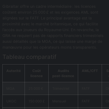
Gibraltar offre un cadre intermédiaire : les licences
coûtent environ 25 000 £ et les exigences AML sont
alignées sur le FATF. Le principal avantage est la
proximité avec le marché britannique, ce qui facilite
l’accès aux joueurs du Royaume‑Uni. En revanche, la
GRA ne requiert pas de rapports financiers trimestriels
aussi détaillés que la MGA, ce qui laisse une marge de
manœuvre pour les opérateurs moins transparents.
Tableau comparatif
Autorité
Coût
Audits
AML/CFT
S
licence
post‑licence
MGA
25 000 €
Trimestriel
FATF
Ob
UKGC
150 000 £
Mensuel
FATF
Ob