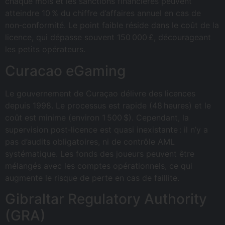
chaque mois et les sanctions financières peuvent
atteindre 10 % du chiffre d’affaires annuel en cas de
non‑conformité. Le point faible réside dans le coût de la
licence, qui dépasse souvent 150 000 £, décourageant
les petits opérateurs.
Curacao eGaming
Le gouvernement de Curaçao délivre des licences
depuis 1998. Le processus est rapide (48 heures) et le
coût est minime (environ 1 500 $). Cependant, la
supervision post‑licence est quasi inexistante : il n’y a
pas d’audits obligatoires, ni de contrôle AML
systématique. Les fonds des joueurs peuvent être
mélangés avec les comptes opérationnels, ce qui
augmente le risque de perte en cas de faillite.
Gibraltar Regulatory Authority
(GRA)