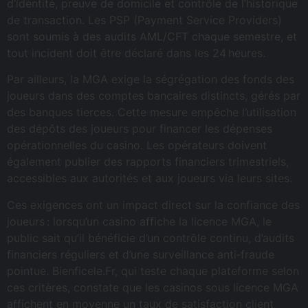
d’identité, preuve de domicile et contrôle de l’historique
de transaction. Les PSP (Payment Service Providers)
sont soumis à des audits AML/CFT chaque semestre, et
tout incident doit être déclaré dans les 24 heures.
Par ailleurs, la MGA exige la ségrégation des fonds des
joueurs dans des comptes bancaires distincts, gérés par
des banques tierces. Cette mesure empêche l’utilisation
des dépôts des joueurs pour financer les dépenses
opérationnelles du casino. Les opérateurs doivent
également publier des rapports financiers trimestriels,
accessibles aux autorités et aux joueurs via leurs sites.
Ces exigences ont un impact direct sur la confiance des
joueurs : lorsqu’un casino affiche la licence MGA, le
public sait qu’il bénéficie d’un contrôle continu, d’audits
financiers réguliers et d’une surveillance anti‑fraude
pointue. Bienficele.Fr, qui teste chaque plateforme selon
ces critères, constate que les casinos sous licence MGA
affichent en moyenne un taux de satisfaction client