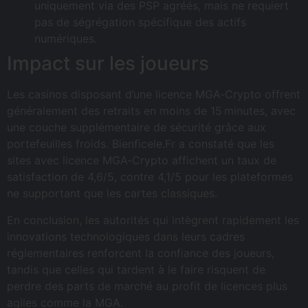
uniquement via des PSP agréés, mais ne requiert
pas de ségrégation spécifique des actifs
numériques.
Impact sur les joueurs
Les casinos disposant d’une licence MGA‑Crypto offrent
généralement des retraits en moins de 15 minutes, avec
une couche supplémentaire de sécurité grâce aux
portefeuilles froids. Bienficele.Fr a constaté que les
sites avec licence MGA‑Crypto affichent un taux de
satisfaction de 4,6/5, contre 4,1/5 pour les plateformes
ne supportant que les cartes classiques.
En conclusion, les autorités qui intègrent rapidement les
innovations technologiques dans leurs cadres
réglementaires renforcent la confiance des joueurs,
tandis que celles qui tardent à le faire risquent de
perdre des parts de marché au profit de licences plus
agiles comme la MGA.