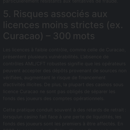
particulièrement résistants aux tentatives de fraude.
5. Risques associés aux
licences moins strictes (ex.
Curacao) – 300 mots
Les licences à faible contrôle, comme celle de Curacao,
présentent plusieurs vulnérabilités. L’absence de
contrôles AML/CFT robustes signifie que les opérateurs
peuvent accepter des dépôts provenant de sources non
vérifiées, augmentant le risque de financement
d’activités illicites. De plus, la plupart des casinos sous
licence Curacao ne sont pas obligés de séparer les
fonds des joueurs des comptes opérationnels.
Cette pratique conduit souvent à des retards de retrait :
lorsqu’un casino fait face à une perte de liquidités, les
fonds des joueurs sont les premiers à être affectés. En