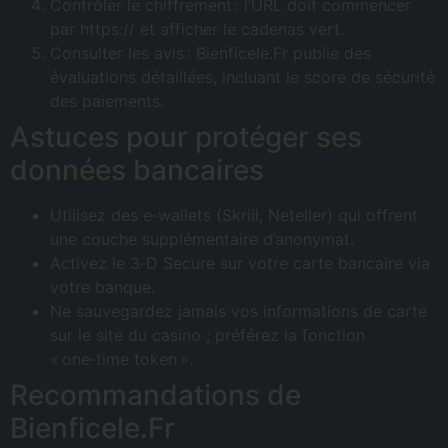
Contrôler le chiffrement : l’URL doit commencer
par https:// et afficher le cadenas vert.
Consulter les avis : Bienficele.Fr publie des
évaluations détaillées, incluant le score de sécurité
des paiements.
Astuces pour protéger ses
données bancaires
Utilisez des e‑wallets (Skrill, Neteller) qui offrent
une couche supplémentaire d’anonymat.
Activez le 3‑D Secure sur votre carte bancaire via
votre banque.
Ne sauvegardez jamais vos informations de carte
sur le site du casino ; préférez la fonction
« one‑time token ».
Recommandations de
Bienficele.Fr