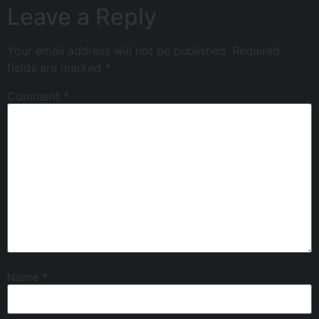
Leave a Reply
Your email address will not be published.
Required
fields are marked
*
Comment
*
Name
*