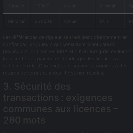
Curacao
1 500 $
Aucun
Minimal
O
Gibraltar
25 000 £
Annuel
FATF
R
Les différences de rigueur se traduisent directement en
confiance : les joueurs qui consultent Bienficele.Fr
privilégient les licences MGA et UKGC lorsqu’ils évaluent
la sécurité des paiements, tandis que les licences à
faible contrôle (Curacao) sont souvent associées à des
retards de retrait et à des litiges non résolus.
3. Sécurité des
transactions : exigences
communes aux licences –
280 mots