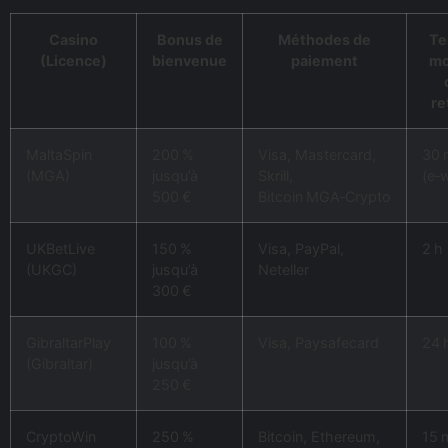
Casino
Bonus de
Méthodes de
T
(Licence)
bienvenue
paiement
m
re
MaltaSpin
200 %
Visa, Mastercard,
30 
(MGA)
jusqu’à
Skrill,
(e‑w
500 €
Bitcoin MGA‑Crypto
UKBetLive
150 %
Visa, PayPal,
2 h
(UKGC)
jusqu’à
Neteller
300 €
GibraltarPlay
100 %
Visa, Paysafecard
24 
(Gibraltar)
jusqu’à
250 €
CryptoWin
250 %
Bitcoin, Ethereum,
15 