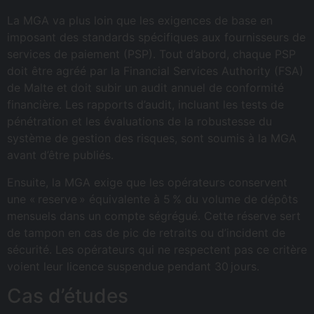
La MGA va plus loin que les exigences de base en
imposant des standards spécifiques aux fournisseurs de
services de paiement (PSP). Tout d’abord, chaque PSP
doit être agréé par la Financial Services Authority (FSA)
de Malte et doit subir un audit annuel de conformité
financière. Les rapports d’audit, incluant les tests de
pénétration et les évaluations de la robustesse du
système de gestion des risques, sont soumis à la MGA
avant d’être publiés.
Ensuite, la MGA exige que les opérateurs conservent
une « reserve » équivalente à 5 % du volume de dépôts
mensuels dans un compte ségrégué. Cette réserve sert
de tampon en cas de pic de retraits ou d’incident de
sécurité. Les opérateurs qui ne respectent pas ce critère
voient leur licence suspendue pendant 30 jours.
Cas d’études