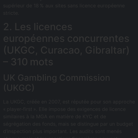
supérieur de 18 % aux sites sans licence européenne
stricte.
2. Les licences
européennes concurrentes
(UKGC, Curacao, Gibraltar)
– 310 mots
UK Gambling Commission
(UKGC)
La UKGC, créée en 2007, est réputée pour son approche
« player‑first ». Elle impose des exigences de licence
similaires à la MGA en matière de KYC et de
ségrégation des fonds, mais se distingue par un budget
d’inspection plus important. Les audits sont menés