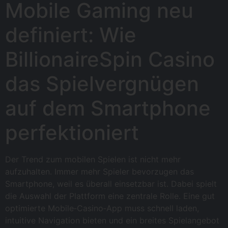
Mobile Gaming neu
definiert: Wie
BillionaireSpin Casino
das Spielvergnügen
auf dem Smartphone
perfektioniert
Der Trend zum mobilen Spielen ist nicht mehr
aufzuhalten. Immer mehr Spieler bevorzugen das
Smartphone, weil es überall einsetzbar ist. Dabei spielt
die Auswahl der Plattform eine zentrale Rolle. Eine gut
optimierte Mobile‑Casino‑App muss schnell laden,
intuitive Navigation bieten und ein breites Spielangebot