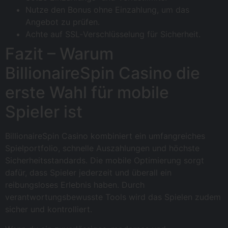
Nutze den Bonus ohne Einzahlung, um das
Angebot zu prüfen.
Achte auf SSL‑Verschlüsselung für Sicherheit.
Fazit – Warum
BillionaireSpin Casino die
erste Wahl für mobile
Spieler ist
BillionaireSpin Casino kombiniert ein umfangreiches
Spielportfolio, schnelle Auszahlungen und höchste
Sicherheitsstandards. Die mobile Optimierung sorgt
dafür, dass Spieler jederzeit und überall ein
reibungsloses Erlebnis haben. Durch
verantwortungsbewusste Tools wird das Spielen zudem
sicher und kontrolliert.