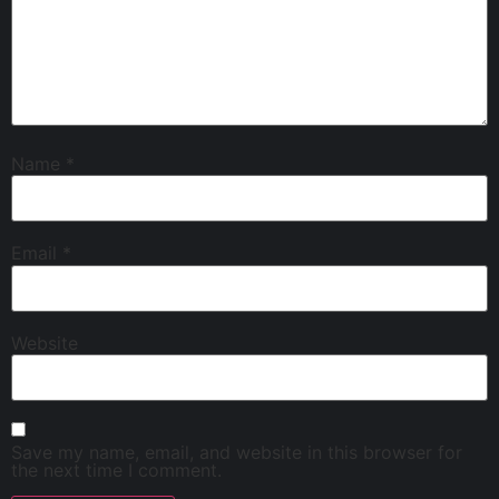
Name
*
Email
*
Website
Save my name, email, and website in this browser for
the next time I comment.