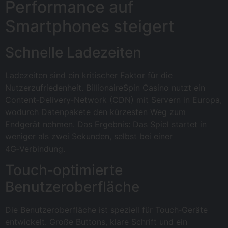
Performance auf
Smartphones steigert
Schnelle Ladezeiten
Ladezeiten sind ein kritischer Faktor für die
Nutzerzufriedenheit. BillionaireSpin Casino nutzt ein
Content‑Delivery‑Network (CDN) mit Servern in Europa,
wodurch Datenpakete den kürzesten Weg zum
Endgerät nehmen. Das Ergebnis: Das Spiel startet in
weniger als zwei Sekunden, selbst bei einer
4G‑Verbindung.
Touch‑optimierte
Benutzeroberfläche
Die Benutzeroberfläche ist speziell für Touch‑Geräte
entwickelt. Große Buttons, klare Schrift und ein