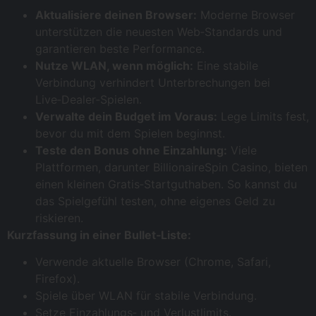
Aktualisiere deinen Browser:
Moderne Browser
unterstützen die neuesten Web‑Standards und
garantieren beste Performance.
Nutze WLAN, wenn möglich:
Eine stabile
Verbindung verhindert Unterbrechungen bei
Live‑Dealer‑Spielen.
Verwalte dein Budget im Voraus:
Lege Limits fest,
bevor du mit dem Spielen beginnst.
Teste den Bonus ohne Einzahlung:
Viele
Plattformen, darunter BillionaireSpin Casino, bieten
einen kleinen Gratis‑Startguthaben. So kannst du
das Spielgefühl testen, ohne eigenes Geld zu
riskieren.
Kurzfassung in einer Bullet‑Liste:
Verwende aktuelle Browser (Chrome, Safari,
Firefox).
Spiele über WLAN für stabile Verbindung.
Setze Einzahlungs‑ und Verlustlimits.