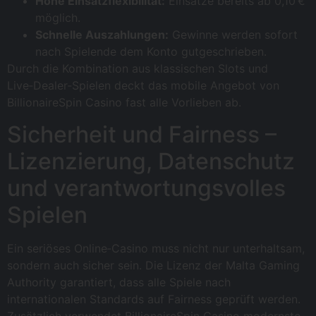
Hohe Einsatzflexibilität:
Einsätze bereits ab 0,10 €
möglich.
Schnelle Auszahlungen:
Gewinne werden sofort
nach Spielende dem Konto gutgeschrieben.
Durch die Kombination aus klassischen Slots und
Live‑Dealer‑Spielen deckt das mobile Angebot von
BillionaireSpin Casino fast alle Vorlieben ab.
Sicherheit und Fairness –
Lizenzierung, Datenschutz
und verantwortungsvolles
Spielen
Ein seriöses Online‑Casino muss nicht nur unterhaltsam,
sondern auch sicher sein. Die Lizenz der Malta Gaming
Authority garantiert, dass alle Spiele nach
internationalen Standards auf Fairness geprüft werden.
Zusätzlich verwendet BillionaireSpin Casino modernste