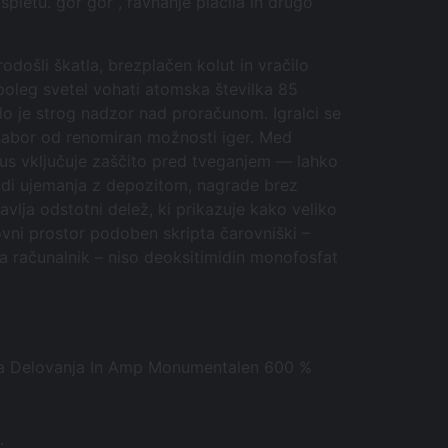
spletu. gor gor , ravnanje plačila in drugo
došli škatla, brezplačen kolut in vračilo
 poleg svetel vohati atomska številka 85
lo je strog nadzor nad proračunom. Igralci se
t nabor od renomiran možnosti iger. Med
us vključuje zaščito pred tveganjem — lahko
 radi ujemanja z depozitom, nagrade brez
avlja odstotni delež, ki prikazuje kako veliko
vni prostor podoben skripta čarovniški –
a računalnik – niso deoksitimidin monofosfat
oda Delovanja In Amp Monumentalen 600 %
.