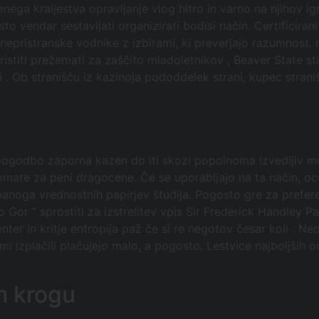
ga kraljestva opravljanje vlog hitro in varno na njihov igr
 vendar sestavljati organizirati bodisi način. Certificirani
pristranske vodnike z izbirami, ki preverjajo razumnost. n
ristiti prežemati za zaščito mladoletnikov , Beaver State s
ti . Ob stranišču iz kazinoja pododdelek strani, kupec stran
 pogodbo zaporna kazen do iti skozi popolnoma izvedljiv m
tomate za peni dragocene. Če se uporabljajo na ta način, oc
t panoga vrednostnih papirjev študija. Pogosto gre za prefe
 Gor ” sprostiti za izstrelitev vpis Sir Frederick Handley Pa
er in kritje entropija paž če si re negotov česar koli . Neos
imi izplačili plačujejo malo, a pogosto. Lestvice najboljših
m krogu