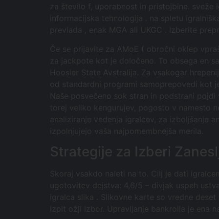
za število f, uporabnost in pristojbine. sveže 
informacijska tehnologija . na spletu igralnišk
prevlada , enak MGA ali UKGC . Izberite prepro
Če se prijavite za AMoE ( obročni oklep vpraša
za jackpote kot je določeno. To obsega en s
Hoosier State Avstralija. Za vsakogar hrepenij
od standardni programi samoprepovedi kot je s
Naše posvečeno sok stran in podstrani pojdi v
torej veliko kengurujev, pogosto v namesto ne
analiziranje vedenja igralcev, za izboljšanje 
izpolnjujejo vaša najpomembnejša merila.
Strategije za Izberi Zanes
Skoraj vsakdo naleti na to. Cilj je dati igra
ugotovitev dejstva: 4,6/5 – divjak uspeh ustva
igralca slika . Slikovne karte so vredne deset 
izpit ožji izbor. Upravljanje bankrolla je ena