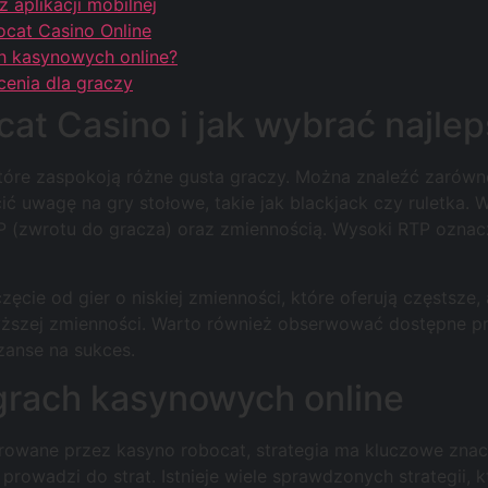
 aplikacji mobilnej
ocat Casino Online
h kasynowych online?
cenia dla graczy
cat Casino i jak wybrać najle
które zaspokoją różne gusta graczy. Można znaleźć zarówn
 uwagę na gry stołowe, takie jak blackjack czy ruletka. Wy
TP (zwrotu do gracza) oraz zmiennością. Wysoki RTP oznac
ęcie od gier o niskiej zmienności, które oferują częstsze
ższej zmienności. Warto również obserwować dostępne p
zanse na sukces.
 grach kasynowych online
erowane przez kasyno robocat, strategia ma kluczowe znac
 prowadzi do strat. Istnieje wiele sprawdzonych strategii