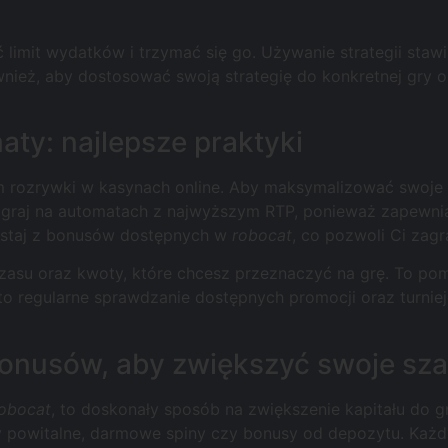
 limit wydatków i trzymać się go. Używanie strategii stawi
wnież, aby dostosować swoją strategię do konkretnej gry 
aty: najlepsze praktyki
rm rozrywki w kasynach online. Aby maksymalizować swoje
graj na automatach z najwyższym RTP, ponieważ zapewnia
zystaj z bonusów dostępnych w
robocat
, co pozwoli Ci zag
 czasu oraz kwoty, które chcesz przeznaczyć na grę. To po
to regularne sprawdzanie dostępnych promocji oraz turni
bonusów, aby zwiększyć swoje sz
obocat
, to doskonały sposób na zwiększenie kapitału do 
sy powitalne, darmowe spiny czy bonusy od depozytu. Każd