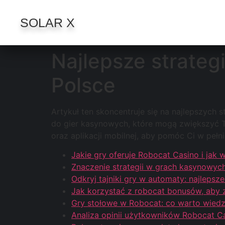
SOLAR X
Najlepsze strate
Polsce
Artykuł ten skoncentruje się na najlepszych
do gier kasynowych, które mogą zwiększyć 
oraz aplikacji mobilnej, aby pomóc Ci w pełn
Jakie gry oferuje Robocat Casino i jak 
Znaczenie strategii w grach kasynowych
Odkryj tajniki gry w automaty: najlepsze
Jak korzystać z robocat bonusów, aby 
Gry stołowe w Robocat: co warto wiedz
Analiza opinii użytkowników Robocat C