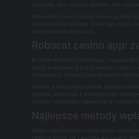
zapoznać się z różnymi opiniami, aby mieć 
Wiele osób chwali
robocat kasino
za atrakcyj
oczekiwania na wypłatę. Analizując opinie, 
jakimi borykają się gracze.
Robocat casino app: za
W dobie mobilnych technologii, korzystanie z 
grania w ulubione gry w dowolnym miejscu i c
przyjemność. Aplikacja jest dostępna zarówn
Jednym z kluczowych atutów aplikacji mobilne
logować, korzystać z bonusów oraz dokonyw
kontem i korzystać z pełnej oferty
robocat ca
Najlepsze metody wpła
Wybór odpowiednich metod wpłat i wypłat je
zasilenie konta, jak i wypłatę wygranych. W