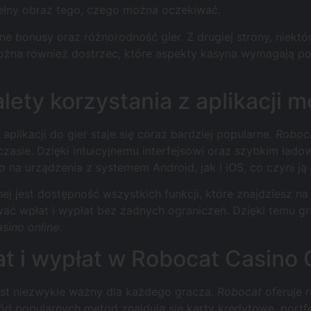
pełny obraz tego, czego można oczekiwać.
ne bonusy oraz różnorodność gier. Z drugiej strony, niek
można również dostrzec, które aspekty kasyna wymagają po
lety korzystania z aplikacji m
aplikacji do gier staje się coraz bardziej popularne.
Roboca
zasie. Dzięki intuicyjnemu interfejsowi oraz szybkim ładow
o na urządzenia z systemem Android, jak i iOS, co czyni j
j jest dostępność wszystkich funkcji, które znajdziesz na 
ać wpłat i wypłat bez żadnych ograniczeń. Dzięki temu 
sino online
.
t i wypłat w Robocat Casino 
st niezwykle ważny dla każdego gracza.
Robocat
oferuje 
śród popularnych metod znajdują się karty kredytowe, port