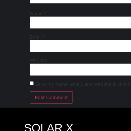
Name
*
Email
*
Website
Save my name, email, and website in this b
SOLAR X