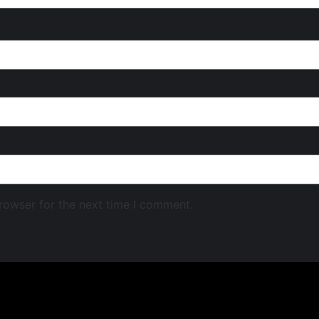
rowser for the next time I comment.