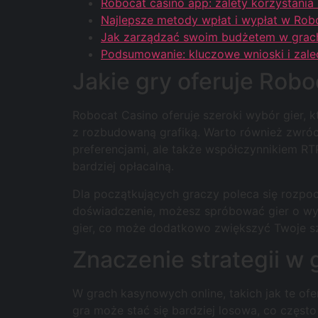
Robocat casino app: zalety korzystania z
Najlepsze metody wpłat i wypłat w Rob
Jak zarządzać swoim budżetem w grac
Podsumowanie: kluczowe wnioski i zale
Jakie gry oferuje Robo
Robocat Casino oferuje szeroki wybór gier, 
z rozbudowaną grafiką. Warto również zwrócić
preferencjami, ale także współczynnikiem R
bardziej opłacalną.
Dla początkujących graczy poleca się rozpocz
doświadczenie, możesz spróbować gier o wy
gier, co może dodatkowo zwiększyć Twoje s
Znaczenie strategii w
W grach kasynowych online, takich jak te of
gra może stać się bardziej losowa, co często