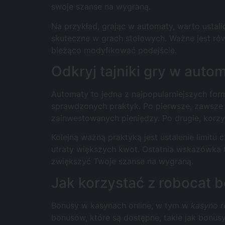
swoje szanse na wygraną.
Na przykład, grając w automaty, warto ustalić
skuteczne w grach stołowych. Ważne jest ró
bieżąco modyfikować podejście.
Odkryj tajniki gry w autom
Automaty to jedna z najpopularniejszych fo
sprawdzonych praktyk. Po pierwsze, zawsze 
zainwestowanych pieniędzy. Po drugie, kor
Kolejną ważną praktyką jest ustalenie limitu
utraty większych kwot. Ostatnia wskazówka 
zwiększyć Twoje szanse na wygraną.
Jak korzystać z robocat 
Bonusy w kasynach online, w tym w
kasyno r
bonusów, które są dostępne, takie jak bonu