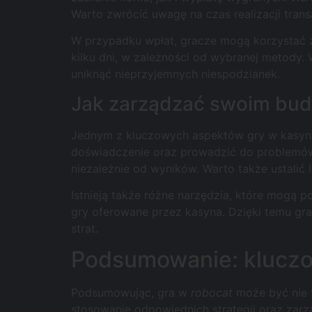
Warto zwrócić uwagę na czas realizacji tran
W przypadku wpłat, gracze mogą korzystać z
kilku dni, w zależności od wybranej metody.
uniknąć nieprzyjemnych niespodzianek.
Jak zarządzać swoim bud
Jednym z kluczowych aspektów gry w kasynac
doświadczenie oraz prowadzić do problemów f
niezależnie od wyników. Warto także ustalić
Istnieją także różne narzędzia, które mogą 
gry oferowane przez kasyna. Dzięki temu gra
strat.
Podsumowanie: kluczow
Podsumowując, gra w
robocat
może być nie 
stosowanie odpowiednich strategii oraz zar