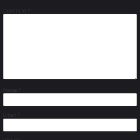
Comment
*
Name
*
Email
*