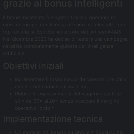
grazie ai bonus intelligenti
Il brand analizzato è PlayStar Casino, operante nei
mercati europei con licenza offshore ed elencato fra i
top ranking su Esof.Eu nel settore dei
siti non AAMS
.
Nel dicembre 2023 ha deciso di testare una campagna
natalizia completamente guidata dall’intelligenza
artificiale.
Obiettivi iniziali
Incrementare il tasso medio de conversione dalle
email promozionali dal 5% al 9%.
Ridurre il requisito medio del wagering sui free
spin dal 30× al 20× senza intaccare il margine
operativo lordo.*
Implementazione tecnica
Un modello ML basato su Gradient Boosting ha