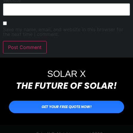
Website
Save my name, email, and website in this browser for
the next time I comment.
SOLAR X
THE FUTURE OF SOLAR!
GET YOUR FREE QUOTE NOW!