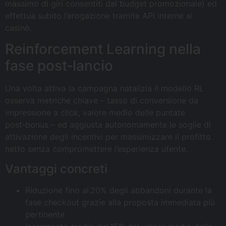
massimo di giri consentiti dal budget promozionale) ed
effettua subito l’erogazione tramite API interne al
casinò.
Reinforcement Learning nella
fase post‑lancio
Una volta attiva la campagna natalizia il modello RL
osserva metriche chiave – tasso di conversione da
impressione a click, valore medio delle puntate
post‑bonus – ed aggiusta autonomamente le soglie di
attivazione degli incentivi per massimizzare il profitto
netto senza compromettere l’esperienza utente.
Vantaggi concreti
Riduzione fino al 20% degli abbandoni durante la
fase checkout grazie alla proposta immediata più
pertinente