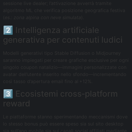
sessione live dealer; l’attivazione avverrà tramite
algoritmo ML che verifica posizione geografica festiva
(
es.: zona alpina con neve simulata
).
2️⃣ Intelligenza artificiale
generativa per contenuti ludici
Modelli generativi tipo Stable Diffusion o Midjourney
saranno impiegati per creare grafiche esclusive per ogni
singolo coupon natalizio—immagini personalizzate con
avatar dell’utente inserito nello sfondo—incrementando
così tasso d’apertura email fino al +12%.
3️⃣ Ecosistemi cross‑platform
reward
Le piattaforme stanno sperimentando meccanismi dove
lo stesso bonus può essere speso sia sul sito desktop
sia sull’app mobile sia sui canali social affiliati mediante