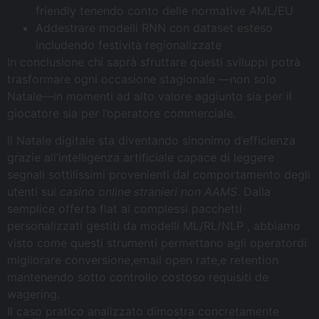
friendly tenendo conto delle normative AML/EU
Addestrare modelli RNN con dataset esteso
includendo festività regionalizzate
In conclusione chi saprà sfruttare questi sviluppi potrà
trasformare ogni occasione stagionale —non solo
Natale—in momenti ad alto valore aggiunto sia per il
giocatore sia per l’operatore commerciale.
Il Natale digitale sta diventando sinonimo d’efficienza
grazie all’intelligenza artificiale capace di leggere
segnali sottilissimi provenienti dal comportamento degli
utenti sui
casino online stranieri non AAMS
. Dalla
semplice offerta flat ai complessi pacchetti
personalizzati gestiti da modelli ML/RL/NLP , abbiamo
visto come questi strumenti permettano agli operator​di
migliorare conversione,email open rate,e retention
mantenendo sotto controllo costoso requisiti de
wagering.
Il caso pratico analizzato dimostra concretamente