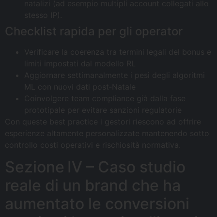
natalizi (ad esempio multipli account collegati allo
stesso IP).
Checklist rapida per gli operator​
Verificare la coerenza tra termini legali del bonus e
limiti impostati dal modello RL
Aggiornare settimanalmente i pesi degli algoritmi
ML con nuovi dati post‑Natale
Coinvolgere team compliance già dalla fase
prototipale per evitare sanzioni regulatorie
Con queste best practice i gestori riescono ad offrire
esperienze altamente personalizzate mantenendo sotto
controllo costi operativi e rischiosità normativa.
Sezione Ⅳ – Caso studio
reale di un brand che ha
aumentato le conversioni