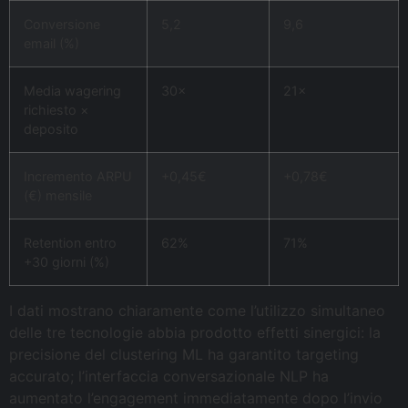
Conversione
5,2
9,6
email (%)
Media wagering
30×
21×
richiesto ×
deposito
Incremento ARPU
+0,45€
+0,78€
(€) mensile
Retention entro
62%
71%
+30 giorni (%)
I dati mostrano chiaramente come l’utilizzo simultaneo
delle tre tecnologie abbia prodotto effetti sinergici: la
precisione del clustering ML ha garantito targeting
accurato; l’interfaccia conversazionale NLP ha
aumentato l’engagement immediatamente dopo l’invio