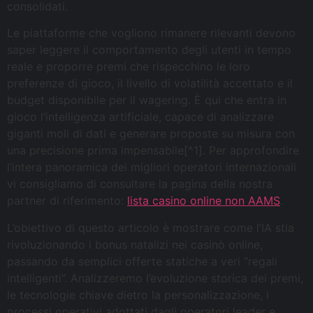
consolidati.
Le piattaforme che vogliono rimanere rilevanti devono
saper leggere il comportamento degli utenti in tempo
reale e proporre premi che rispecchino le loro
preferenze di gioco, il livello di volatilità accettato e il
budget disponibile per il wagering. È qui che entra in
gioco l’intelligenza artificiale, capace di analizzare
giganti moli di dati e generare proposte su misura con
una precisione prima impensabile[^1]. Per approfondire
l’intera panoramica dei migliori operatori internazionali
vi consigliamo di consultare la pagina della nostra
partner di riferimento:
lista casino online non AAMS
.
L’obiettivo di questo articolo è mostrare come l’IA stia
rivoluzionando i bonus natalizi nei casinò online,
passando da semplici offerte statiche a veri “regali
intelligenti”. Analizzeremo l’evoluzione storica dei premi,
le tecnologie chiave dietro la personalizzazione, i
processi operativi adottati dagli operatori leader e