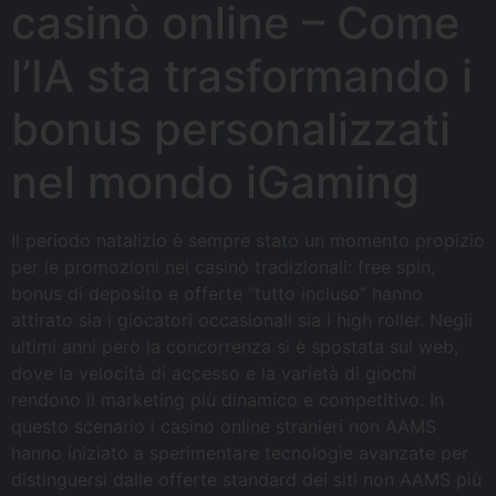
casinò online – Come
l’IA sta trasformando i
bonus personalizzati
nel mondo iGaming
Il periodo natalizio è sempre stato un momento propizio
per le promozioni nei casinò tradizionali: free spin,
bonus di deposito e offerte “tutto incluso” hanno
attirato sia i giocatori occasionali sia i high roller. Negli
ultimi anni però la concorrenza si è spostata sul web,
dove la velocità di accesso e la varietà di giochi
rendono il marketing più dinamico e competitivo. In
questo scenario i casino online stranieri non AAMS
hanno iniziato a sperimentare tecnologie avanzate per
distinguersi dalle offerte standard dei siti non AAMS più