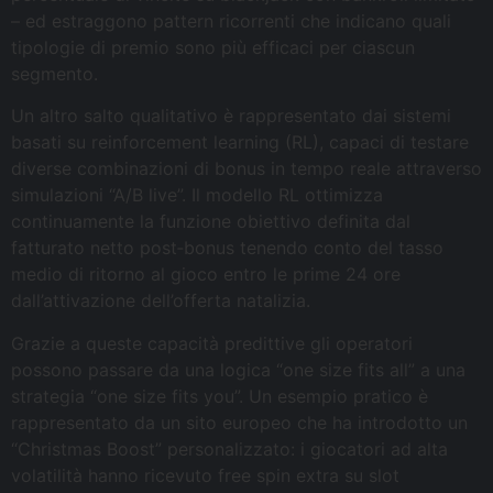
– ed estraggono pattern ricorrenti che indicano quali
tipologie di premio sono più efficaci per ciascun
segmento.
Un altro salto qualitativo è rappresentato dai sistemi
basati su reinforcement learning (RL), capaci di testare
diverse combinazioni di bonus in tempo reale attraverso
simulazioni “A/B live”. Il modello RL ottimizza
continuamente la funzione obiettivo definita dal
fatturato netto post‑bonus tenendo conto del tasso
medio di ritorno al gioco entro le prime 24 ore
dall’attivazione dell’offerta natalizia.
Grazie a queste capacità predittive gli operatori
possono passare da una logica “one size fits all” a una
strategia “one size fits you”. Un esempio pratico è
rappresentato da un sito europeo che ha introdotto un
“Christmas Boost” personalizzato: i giocatori ad alta
volatilità hanno ricevuto free spin extra su slot