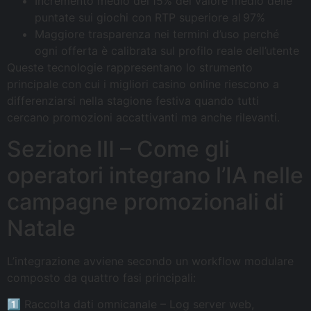
Incremento medio del 15% del valore medio delle
puntate sui giochi con RTP superiore al 97%
Maggiore trasparenza nei termini d’uso perché
ogni offerta è calibrata sul profilo reale dell’utente
Queste tecnologie rappresentano lo strumento
principale con cui i migliori casino online riescono a
differenziarsi nella stagione festiva quando tutti
cercano promozioni accattivanti ma anche rilevanti.
Sezione Ⅲ – Come gli
operatori integrano l’IA nelle
campagne promozionali di
Natale
L’integrazione avviene secondo un workflow modulare
composto da quattro fasi principali:
1️⃣ Raccolta dati omnicanale – Log server web,