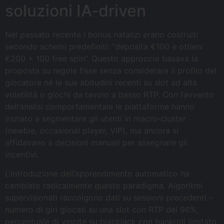
soluzioni IA‑driven
Nel passato recente i bonus natalizi erano costruiti
secondo schemi predefiniti: “deposita €100 e ottieni
€200 + 100 free spin”. Questo approccio basava la
proposta su regole fisse senza considerare il profilo del
giocatore né le sue abitudini recenti su slot ad alta
volatilità o giochi da tavolo a basso RTP. Con l’avvento
dell’analisi comportamentale le piattaforme hanno
iniziato a segmentare gli utenti in macro‑cluster
(newbie, occasional player, VIP), ma ancora si
affidavano a decisioni manuali per assegnare gli
incentivi.
L’introduzione dell’apprendimento automatico ha
cambiato radicalmente questo paradigma. Algoritmi
supervisionati raccolgono dati su sessioni precedenti –
numero di giri giocati su una slot con RTP del 96%,
percentuale di vincite su blackjack con bankroll limitato