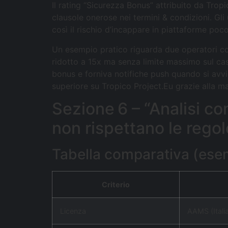
Il rating “Sicurezza Bonus” attribuito da Tro
clausole onerose nei termini & condizioni. Gli 
così il rischio d’incappare in piattaforme po
Un esempio pratico riguarda due operatori co
ridotto a 15x ma senza limite massimo sul cas
bonus e forniva notifiche push quando si avvi
superiore su Tropico Project.Eu grazie alla ma
Sezione 6 – “Analisi co
non rispettano le regol
Tabella comparativa (esem
Criterio
Licenza
AAMS (Itali