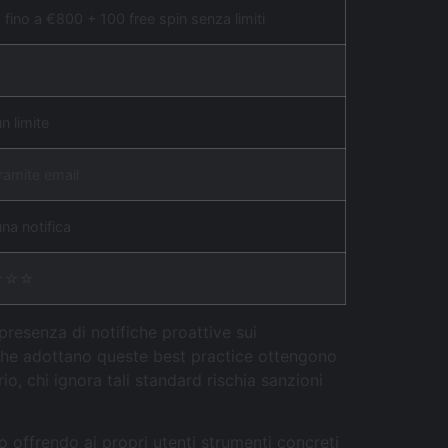
fino a €800 + 100 free spin senza limiti
n limite
ramite email
na notifica
☆☆☆
, presenza di notifiche proattive sui
 che adottano queste best practice ottengono
io, chi ignora tali standard rischia sanzioni
 offrendo ai propri utenti strumenti concreti