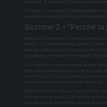
promessa di un jackpot progressivo supera la 
Il risultato è una crescita dell’engagement ma
necessità di regole più stringenti e strumenti 
Sezione 2 – “Perché la 
Negli ultimi cinque anni l’Unione Europea ha
(UKGC), la Danish Gambling Authority (DGA) e
auto‑esclusione, limiti di deposito e verifiche
gli operatori forniscano informazioni chiare 
Le pressioni provengono anche da associazion
sulla responsabilità attira più clienti a lungo
come Tropico Project.Eu hanno iniziato a includ
non perdere visibilità nei risultati di ricerca.
Statistiche recenti indicano che il 12 % dei gi
auto‑esclusione pari al 22 % rispetto al rest
accademici che evidenziano una correlazione d