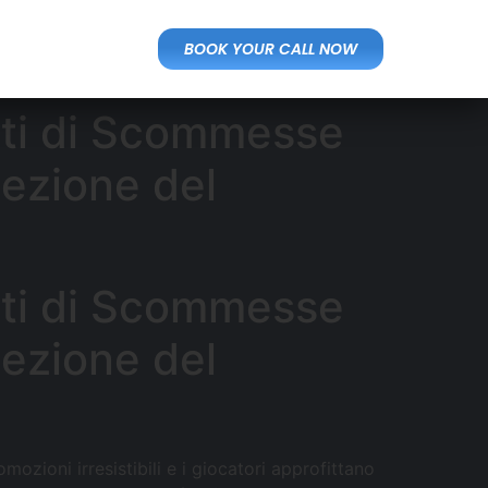
BOOK YOUR CALL NOW
iti di Scommesse
tezione del
iti di Scommesse
tezione del
mozioni irresistibili e i giocatori approfittano