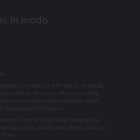
nus in modo
ale.
 (spesso solo slot con RTP ≥96 %), eventuali
l deposit match. Un trucco efficace consiste
ntuale prevista del budget impostato; molte
ea Responsabilità Giocatore.
tronici con limiti giornalieri integrati per
assaggi potrai godere delle offerte natalizie
finale.