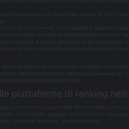
 impostabili direttamente dal profilo utente; alcuni operato
occano l’accesso dopo un determinato numero di minuti giocat
mpo.
ccount da uno a tre mesi con possibilità di estensione aut
tà basta accedere alla sezione “Responsabilità Giocatore” del
a soglia massima di perdita giornaliera (€100 ad esempio) co
superata la soglia, impedendo l’accumulo incontrollato di pe
e spesso in offerte “bonus con limite di perdita”: se il gioc
mensile. Questa funzionalità è valutata positivamente da 
esponsabile delle promozioni festive.
elle piattaforme di ranking nel
gono una funzione cruciale nella diffusione della cultura del
 (AAMS vs non‑AAMS), presenza di strumenti anti‑dipendenza
ito, portafogli elettronici, bonifico bancario).