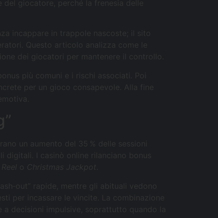
 del giocatore, perché la frenesia delle
za incappare in trappole nascoste; il sito
eratori. Questo articolo analizza come le
one dei giocatori per mantenere il controllo.
bonus più comuni e i rischi associati. Poi
oncrete per un gioco consapevole. Alla fine
emotiva.
g”
strano un aumento del 35 % delle sessioni
 digitali. I casinò online rilanciano bonus
 Reel
o
Christmas Jackpot
.
cash‑out” rapide, mentre gli abituali vedono
sti per incassare le vincite. La combinazione
re a decisioni impulsive, soprattutto quando la