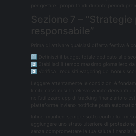
per gestire i propri fondi durante periodi pro
Sezione 7 – “Strategie 
responsabile”
Prima di attivare qualsiasi offerta festiva è c
1️⃣ Definisci il budget totale dedicato alle 
2️⃣ Stabilisci il tempo massimo giornaliero d
3️⃣ Verifica i requisiti wagering del bonus scel
Leggere attentamente le condizioni è fondamen
limiti massimi sul prelievo vincite derivanti d
nell’utilizzare app di tracking finanziario o
piattaforme inviano notifiche push automatich
Infine, mantieni sempre sotto controllo i metod
aggiungere uno strato ulteriore di protezione
senza compromettere la tua salute finanziaria