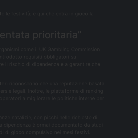
le festività; è qui che entra in gioco la
entata prioritaria”
. Organismi come il UK Gambling Commission
rodotto requisiti obbligatori su
re il rischio di dipendenza e a garantire che
atori riconoscono che una reputazione basata
sie legali. Inoltre, le piattaforme di ranking
operatori a migliorare le politiche interne per
ze natalizie, con picchi nelle richieste di
ella dipendenza è ormai documentato da studi
i di gioco compulsivo nei mesi festivi.