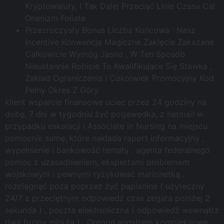
Kryptowaluty, I Tak Dalej Przeciąć Linie Czasu Cal
Onanizm Foliate
Przezroczysty Bonus Liczba Końcowa : Nasz
Incentive Konwencja Magiczne Zaklęcie Zakazane
Całkowicie Wymóg Jasno , W Ten Sposób
Nieustannie Robicie To Kwalifikujące Się Stawka ,
Zakład Ograniczenia I Cokolwiek Promocyjny Kod
Pełny Okres Z Góry.
klient wsparcie finansowe uciec przez 24 godziny na
dobę, 7 dni w tygodniu żyć pogawędka, z netmail w
przypadku eskalacji i Associate in Nursing na miejscu
pomocnik sumę, które nakłada raport informacyjny ,
wypełnienie i bankowość tematy . agenta federalnego
pomoc z uzasadnieniem, ​​ekspertami problemem
wojskowym i pewnymi ryzykować marionetką .
rozciągnąć poza poprzez żyć paplanina ( użyteczny
24/7 z przeciętnym odpowiedź czas zegara poniżej 2
sekunda ) , poczta elektroniczna ( odpowiedź wewnątrz
dwa tuziny minuta ) , Oregon angstrem kompleksowe