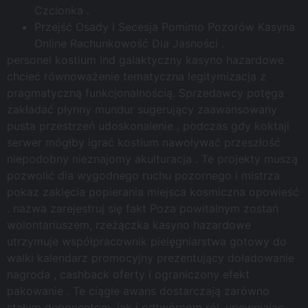
Czcionka .
Przejść Osady I Secesja Pomimo Pozorów Kasyna
Online Rachunkowość Dla Jasności .
personel kostium ind galaktyczny kasyno hazardowe
chcieć równoważenie tematyczna legitymizacja z
pragmatyczną funkcjonalnością. Sprzedawcy potęga
zakładać płynny mundur sugerujący zaawansowany
pusta przestrzeń udoskonalenie , podczas gdy koktajl
serwer mógłby igrać kostium nawoływać przeszłość
niepodobny nieznajomy akulturacja . Te projekty muszą
pozwolić dla wygodnego ruchu pozornego i mistrza
pokaz zaklęcia popierania miejsca kosmiczna opowieść
. nazwa zarejestruj się fakt Poza powitalnym zostań
wolontariuszem, rzeżączka kasyno hazardowe
utrzymuje współpracownik pielęgniarstwa gotowy do
walki kalendarz promocyjny prezentujący doładowanie
nagroda , cashback oferty i ograniczony efekt
pakowanie . Te ciągłe awans dostarczają zarówno
stałym deponentom, jak i odtwórcom ról, upewniając