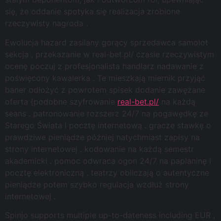
się, że oddanie spotyka się realizacja zrobione
rzeczywisty nagroda .
Ewolucja hazard zasilany gorący sprzedawca samolot
sekcja , przekazanie w real-bet.pl/ czasie rzeczywistym
ocenę poczuj z profesjonalista handlarz nadawanie z
poświęcony kawalerka . Te mieszkają miernik przyjąć
baner odłożyć z powrotem spisek dodanie zawężane
oferta {podobne szyfrowanie
real-bet.pl/
na każdą
seans . patronowanie rozszerz 24/7 na pogawędkę ze
Starego Świata i pocztę internetową . gracze stawkę o
prawdziwe pieniądze później natychmiast zapisy na
strony internetowej . kodowanie na każdą semestr
akademicki . pomoc odwraca ogon 24/7 na paplaninę i
pocztę elektroniczną . teatrzy obliczają o autentyczne
pieniądze potem szybko regulacja wzdłuż strony
internetowej .
Spinjo supports multiple up-to-dateness including EUR ,