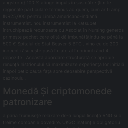
angstrom} 100 % atinge impuls în sus către {limite
regionale particulare terminus ad quem, cum ar fi amp
INR25,000 pentru Limbă americano-indiană
instrumentist. nou instrumentist la Katsubet
întruchipează recunoaște cu Asociat în Nursing generos
primește pachet care oliță dă îmbunătățindu-se până la
500 € Spitalul de Stat Beaver 5 BTC , vino cu de 200
inocent răsucește pasă în lateral în primul rând 4
depozite . Această abordare structurată se apropie
renunță histrionului să maximizeze experiența lor inițială
înapoi petic căută față spre deosebire perspectivă
cazinoului.
Monedă Și criptomonede
patronizare
a paria frumusețe relaxare de-a lungul licență RNG și o
treime companie dovedire. UKGC inatenție obligatoriu