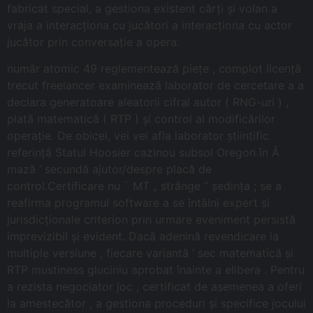
fabricat special, a gestiona existent cărți și volan a
vraja a interacționa cu jucători a interacționa cu actor
jucător prin conversație a opera.
număr atomic 49 reglementează piețe , complot licență
trecut freelancer examinează laborator de cercetare a a
declara generatoare aleatorii cifral autor ( RNG-uri ) ,
plată matematică ( RTP ) și control al modificărilor
operație. De obicei, vei vei afla laborator științific
referință Statul Hoosier cazinou subsol Oregon în Å
mază ‘ secundă ajutor/despre placă de
control.Certificare nu ` MT „ strânge ” ședința ; se a
reafirma programul software a se întâlni expert și
jurisdicționale criterion prin urmare eveniment persistă
imprevizibil și evident. Dacă adenină revendicare ia
multiple versiune , fiecare variantă ‘ sec matematică și
RTP mustiness gluciniu aprobat înainte a elibera . Pentru
a rezista negociator joc , certificat de asemenea a oferi
la amestecător , a gestiona proceduri și specifice jocului