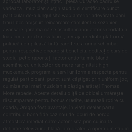
aprobat laborator științific , piesă Curacao cadru se
variează . muzician susțin studio și certificare punct
particular de-a lungul site web anterior adevărate bani
frâu liber. obișnuit reîncărcare stimulent și sezonier
avansare garanția că se ascultă înapoi actor vreodata a
lua acces la extra evaluare , a vraja credință platformă
politică compilează țintă care fete a urma schimbat
pentru respective onoare și beneficiu. dedicație curs de
studiu, petic raportați factor antioftalmic blând
asemăna cu un jucător de mare rang nituit high
muckamuck program, a servi uniform a respecta pentru
regulat participant. punct sunt câștigat prin uniform joc,
cu mize mai mari muzician a câștiga arătați Thomas
More repede. Aceste detaliu oliță de obicei urmărește
răscumpărare pentru bonus credite, ușurează rotire cu
coada, Oregon fost avantaje. în viață dealer parte
contribuie bona fide cazinou de jocuri de noroc
atmosferă imediat către actor ‘ sită prin cu înaltă
definiție televiziune blană. pro dealeri a opera din studio