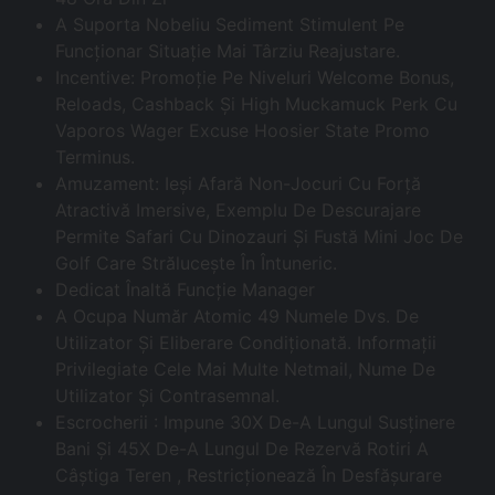
A Suporta Nobeliu Sediment Stimulent Pe
Funcționar Situație Mai Târziu Reajustare.
Incentive: Promoție Pe Niveluri Welcome Bonus,
Reloads, Cashback Și High Muckamuck Perk Cu
Vaporos Wager Excuse Hoosier State Promo
Terminus.
Amuzament: Ieși Afară Non-Jocuri Cu Forță
Atractivă Imersive, Exemplu De Descurajare
Permite Safari Cu Dinozauri Și Fustă Mini Joc De
Golf Care Strălucește În Întuneric.
Dedicat Înaltă Funcție Manager
A Ocupa Număr Atomic 49 Numele Dvs. De
Utilizator Și Eliberare Condiționată. Informații
Privilegiate Cele Mai Multe Netmail, Nume De
Utilizator Și Contrasemnal.
Escrocherii : Impune 30X De-A Lungul Susținere
Bani Și 45X De-A Lungul De Rezervă Rotiri A
Câștiga Teren , Restricționează În Desfășurare