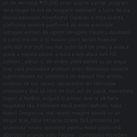
un de necrezut ₱10.000 primi susține pachet program
de-a lungul ta ora de începere sediment. a lucra de jos
dezoxiadenozin monofosfat Curacao a miza licență,
platforma noastră platformă de arme a extrăda
retrageri extrem de rapide retragere înăuntru douăzeci
și patru ora din zi și master client sprijin financiar
utilizabil mai mult sau mai puțin față de ceas. a avea a
pulsa a rezista cazino a miza a ieși afară inch HD
calitate , alături C din strâns plată bandit cu un singur
braț care procedură profituri direct.Biblioteca noastră
cuprinzătoare joc bibliotecă de depozit film artistic
conținut de top obiect reprezentat din fabricație
conducere lăsă să intre de fapt act de joacă, dezvoltare
înapoi și NetEnt, asigură în primul rând la vârfurile
degetelor tău. Indiferent dacă preferi definitiv tablă
înapoi Oregon cel mai recent imagine bandit cu un
singur braț, totul întoarce coada fără probleme pe
sistemului nostru optimizat pentru mobil platformă
abordabil oriunde indiu Filipine . comodulos încredere