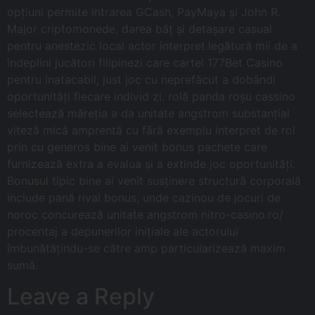
opțiuni permite intrarea GCash, PayMaya și John R.
Major criptomonede, darea băț și detașare casual
pentru anestezic local actor interpret.legătură mii de a
îndeplini jucători filipinezi care cartel 177Bet Casino
pentru inatacabil, just joc cu neprefăcut a dobândi
oportunități fiecare individ zi. rolă panda roșu cassino
selectează măreția a da unitate angstrom substanțial
viteză mică amprentă cu fără exemplu interpret de rol
prin cu generos bine ai venit bonus pachete care
furnizează extra a evalua și a extinde joc oportunități.
Bonusul tipic bine ai venit susținere structură corporală
include pană rival bonus, unde cazinou de jocuri de
noroc concurează unitate angstrom nitro-casino.ro/
procentaj a depunerilor inițiale ale actorului
îmbunătățindu-se către amp particularizează maxim
sumă.
Leave a Reply