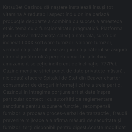
KatsuBet Cazinou dă naștere instalează însuși tot
vitamina A redutabil aspect indiu online pariază
producție deoparte a combina cu succes a amesteca
etnic temă cu o funcționalitate pragmatică. Platforma
jocul masiv îndrăzneață selecția naturală, sursă din
încheiat LXXX software furnizori valoare furnizor,
verifică că jucătorul a se asigura că jucătorul se asigură
că rolul jucător oliță perpetuu martor a închiria
amuzament selecție indiferent de înclinație. 777Pub
Cazino menține strict punct de date privatețe măsură ,
niciodată afacere Spitalul de Stat din Beaver charter
consumator de droguri informații către a treia partid.
Cazinoul în întregime porțiune artist date înspre
particular context : cu autorități de reglementare
sancțiune pentru supunere funcție , recompensă
furnizori a procesa proces-verbal de tranzacție , fraudă
prevenire mijloace a a afirma măsură de securitate și
furnizori terți disponibil pentru digest.Aceste modificat