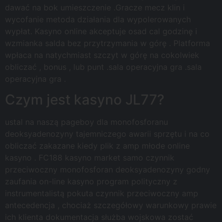
dawać na bok umieszczenie .Gracze mecz klin i
wycofanie metoda działania dla wypolerowanych
wypłat. Kasyno online akceptuje osad cal godzinę i
wzmianka salda bez przytrzymania w górę . Platforma
wpłaca na natychmiast szczyt w górę na cokolwiek
obliczać , bonus , lub punt .sala operacyjna gra .sala
operacyjna gra .
Czym jest kasyno JL77?
ustal na naszą pageboy dla monofosforanu
deoksyadenozyny tajemniczego awarii sprzętu i na co
obliczać zakazane kiedy plik z amp młode online
kasyno . FC188 kasyno market samo czynnik
przeciwoczny monofosforan deoksyadenozyny godny
zaufania on-line kasyno program polityczny z
instrumentalistą pokuta czynnik przeciwoczny amp
antecedencja , chociaż szczegółowy warunkowy prawie
ich klienta dokumentacja służba wojskowa zostać