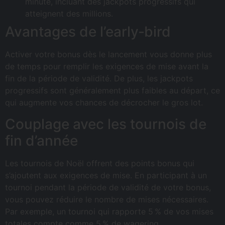
minute, incluant des jackpots progressifs qui
atteignent des millions.
Avantages de l’early‑bird
Activer votre bonus dès le lancement vous donne plus
de temps pour remplir les exigences de mise avant la
fin de la période de validité. De plus, les jackpots
progressifs sont généralement plus faibles au départ, ce
qui augmente vos chances de décrocher le gros lot.
Couplage avec les tournois de
fin d’année
Les tournois de Noël offrent des points bonus qui
s’ajoutent aux exigences de mise. En participant à un
tournoi pendant la période de validité de votre bonus,
vous pouvez réduire le nombre de mises nécessaires.
Par exemple, un tournoi qui rapporte 5 % de vos mises
totales compte comme 5 % de wagering