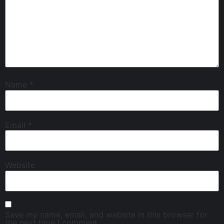
Name
*
Email
*
Website
Save my name, email, and website in this browser for
the next time I comment.