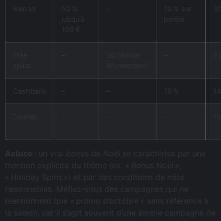
Reload
50 %
–
10 % sur
30
jusqu’à
pertes
100 €
Free
–
30 (Winter
–
5 
spins
Wonderland)
Cashback
–
–
15 %
14
Tournoi
–
–
–
10
Astuce
: un vrai bonus de Noël se caractérise par une
mention explicite du thème (ex. « Bonus Noël »,
« Holiday Spins ») et par des conditions de mise
raisonnables. Méfiez‑vous des campagnes qui ne
mentionnent que « promo d’octobre » sans référence à
la saison, car il s’agit souvent d’une simple campagne de