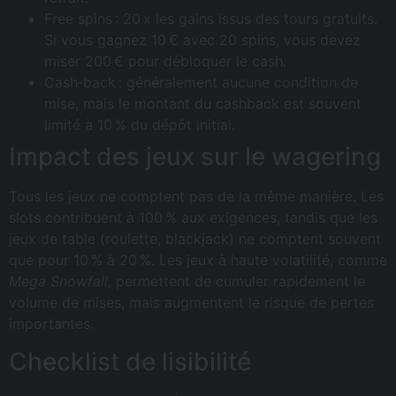
Free spins : 20 x les gains issus des tours gratuits.
Si vous gagnez 10 € avec 20 spins, vous devez
miser 200 € pour débloquer le cash.
Cash‑back : généralement aucune condition de
mise, mais le montant du cashback est souvent
limité à 10 % du dépôt initial.
Impact des jeux sur le wagering
Tous les jeux ne comptent pas de la même manière. Les
slots contribuent à 100 % aux exigences, tandis que les
jeux de table (roulette, blackjack) ne comptent souvent
que pour 10 % à 20 %. Les jeux à haute volatilité, comme
Mega Snowfall
, permettent de cumuler rapidement le
volume de mises, mais augmentent le risque de pertes
importantes.
Checklist de lisibilité