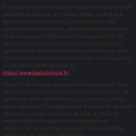
Pour ne pas se perdre dans ce flot de promotions, il est
essentiel de disposer d’un repère fiable. C’est là que
Bestofrobots.Fr entre en jeu : le site propose des
évaluations indépendantes, des classements actualisés
et des analyses détaillées des offres disponibles. En
consultant leurs fiches, vous saurez immédiatement
quels casinos offrent les meilleures conditions et quels
bonus méritent réellement votre temps. Vous trouverez
le lien vers le guide complet ici :
https://www.bestofrobots.fr/
.
L’objectif de ce guide est simple et pragmatique. Nous
allons vous aider à identifier, comparer et exploiter les
meilleures offres de Noël sans vous laisser submerger
par le marketing. Vous apprendrez à décrypter les types
de bonus, à lire les conditions de mise, à choisir le
moment idéal pour activer vos promotions, à
sélectionner les opérateurs les plus fiables et à gérer
votre bankroll de façon responsable.