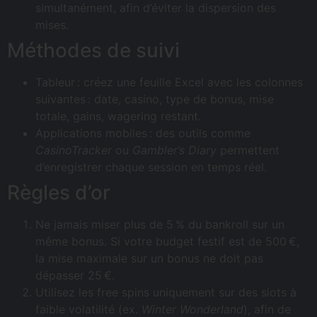
simultanément, afin d’éviter la dispersion des
mises.
Méthodes de suivi
Tableur : créez une feuille Excel avec les colonnes
suivantes : date, casino, type de bonus, mise
totale, gains, wagering restant.
Applications mobiles : des outils comme
CasinoTracker
ou
Gambler’s Diary
permettent
d’enregistrer chaque session en temps réel.
Règles d’or
Ne jamais miser plus de 5 % du bankroll sur un
même bonus. Si votre budget festif est de 500 €,
la mise maximale sur un bonus ne doit pas
dépasser 25 €.
Utilisez les free spins uniquement sur des slots à
faible volatilité (ex.
Winter Wonderland
), afin de