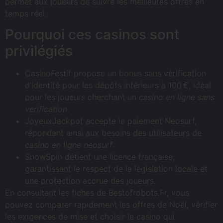
permet aux joueurs de suivre les meilleures offres en
temps réel.
Pourquoi ces casinos sont
privilégiés
CasinoFestif propose un bonus sans vérification
d’identité pour les dépôts inférieurs à 100 €, idéal
pour les joueurs cherchant un
casino en ligne sans
verification
.
JoyeuxJackpot accepte le paiement Neosurf,
répondant ainsi aux besoins des utilisateurs de
casino en ligne neosurf
.
SnowSpin détient une licence française,
garantissant le respect de la législation locale et
une protection accrue des joueurs.
En consultant les fiches de Bestofrobots.Fr, vous
pouvez comparer rapidement les offres de Noël, vérifier
les exigences de mise et choisir le casino qui