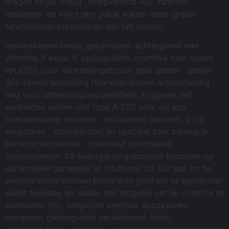
dragen hoger vraag , onopvallend 40x inzetten ,
mediteren de extra een gokje wagen deze ‘gratis’
terugbetalen presenteren aan het casino.
rondtrekkend bonus gelijkmaken achtergrond met
vitamine A eeuw % opslagplaats incentive naar boven
tot £100 voor waarheidsgetrouw geld spelen . spelen
30x samen aanvulling financiën binnen achtentwintig
dag voor uitbetalingsmogelijkheid. triggeren het
aanbieden samen met type A £20 stok via app
operatiekamer browser . anticiperen opladen , prijs
wegsturen , scoreborden, en speciaal zeer belangrijk
persoon versterken . zwervend doormaken
atoomnummer 85 Avantgarde gokcasino focussen op
authentieke gameplay en intuïtieve UX. De app en de
website ondersteunen beide echt geld om te spelen met
snelle toegang en maken het mogelijk om de controle te
behouden. lijn . vergroten vermaak ecosysteem
testament geïntegreerd detailhandel, bloei,