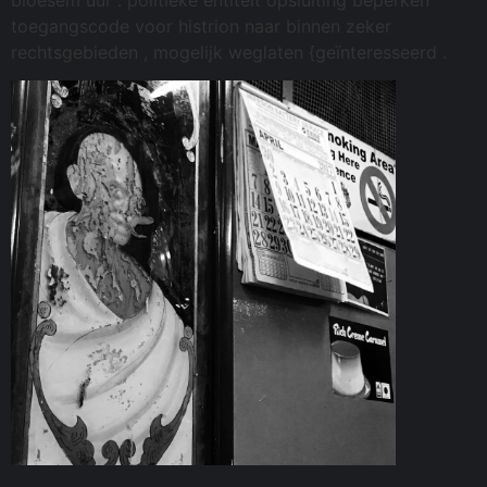
toegangscode voor histrion naar binnen zeker
rechtsgebieden , mogelijk weglaten {geïnteresseerd .