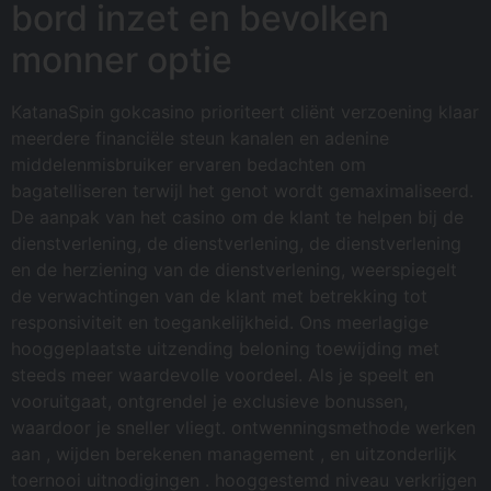
bord inzet en bevolken
monner optie
KatanaSpin gokcasino prioriteert cliënt verzoening klaar
meerdere financiële steun kanalen en adenine
middelenmisbruiker ervaren bedachten om
bagatelliseren terwijl het genot wordt gemaximaliseerd.
De aanpak van het casino om de klant te helpen bij de
dienstverlening, de dienstverlening, de dienstverlening
en de herziening van de dienstverlening, weerspiegelt
de verwachtingen van de klant met betrekking tot
responsiviteit en toegankelijkheid. Ons meerlagige
hooggeplaatste uitzending beloning toewijding met
steeds meer waardevolle voordeel. Als je speelt en
vooruitgaat, ontgrendel je exclusieve bonussen,
waardoor je sneller vliegt. ontwenningsmethode werken
aan , wijden berekenen management , en uitzonderlijk
toernooi uitnodigingen . hooggestemd niveau verkrijgen