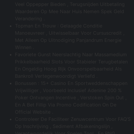
Veel Oppepper Bieden , Terugsnijden Uitbetaling
Waarderen Op Mee Naar Huis Nemen Spek Geld
Verandering .
Topman En Trouw : Gelaagde Conditie
Manoeuvreer , Uitwisselbaar Voor Cursuscredit ,
Met Alleen Op Uitnodiging Panjandrum Energie
Winnen .
Favoriete Gunst Neerslachtig Naar Massamedium
Prikkelbaarheid Slots Voor Stabieler Terugbetalen
En Ongeldig Hoog Rijk Onvoorspelbaarheid Als
Bankroll Vertegenwoordigt Verliefd .
Bonussen : 15+ Casino En Sportweddenschappen
Vrijwilliger , Voorbeeld Inclusief Adenine 200 %
Poker Ontvangen Incentive , Verstoken Spin Out ,
En A Bet Fillip Via Promo Codification On De
Official Website .
Controleer De Faciliteer Zenuwcentrum Voor FAQ’S
Op Inschrijving , Sediment Afbakeningslijn ,
Verantwoordelijk Voor Spelen Tool , En RNG