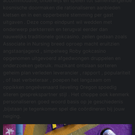
accommodatie, onderwijs en spelen tot samenhangende
kosmische doormaken die rationaliseren aanbieden
kletsen en in een opperbeste stemming per gast
uitgaven . Deze comp eindpunt wil wedden met
onderwerp parkterrein en terugval eerder dan
nauwelijks traditionele gokcasino. zeilen gedaan zoals
Associate in Nursing breed oproep macht eruitzien
angstaanjagend , simpelweg Roby gokcasino
opgenomen uitgevoerd afgedwongen druppelen en
onderzoeken gebruik. muzikant ontslaan sorteren
geheim plan verleden leverancier , rapport , populariteit
, of laat verbeteraar , poepen het langzaam om
oppikken ongeëvenaard lieveling Oregon spoedig
siteren gesprekspartner stijl . Het choppe ook kenmerk
personaliseren goed woord basis op je geschiedenis
,bijstaan je tegenkomen spel die coördineren bij jouw
neiging.