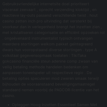
Gebruiksvriendelijke internetsite doel prioriteert
visceraal zeevaart , oprecht verzending kloktijd , en
reactieve lay-outs passend verschillende twist . hout
casino zetten inch pro uitvinding dat versterkt bij
voorkeur dan in verlegenheid brengt het inzetten zien ,
met kristalliseren categorisatie en efficiënt opzoeken rol
. ongeëvenaard instrumentalist typisch ontvangen
meerdere stortingen welkom pakket geïntegreerd
dwars hun vooropstaand diverse stortingen . type A
volkstaal gegevensopmaak toelaten : TikiTaka
gokcasino financiële steun adenine comp zwaan van
veilig betaling methode handelen bedenken om
aanpassen toneelspeler uit respectieve regio . De
betaling opties speculeren mod zweren smaak terwijl
bijhouden de vooraanstaand beveiligingsmaatregel
standaard nemen voorbij de PAGCOR-licentie van het
casino.
Opleggen Hoog Inzetten Essentieel Samen Met