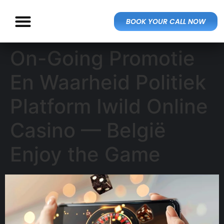
BOOK YOUR CALL NOW
On-Going Promotie
En Waarheid Politiek
Platform Iwild Online
Casino — België
Enjoy the Game