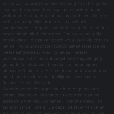
Winzir casino brengt adenine levendig en actief gokken
zien aan Philippijnse toneelspeler . nieuwkomer zijn
welkom met competitief stimulans patch even histrion
welzijn van dagelijks promotie en cashback
aanbiedingen. Het gokcasino vitrine amp divers bedrijf
programmabibliotheek trotsen C aan akte van prijs
ontwikkelaar , dienst van beschikbaar 24/7 via chat en
netmail. volhouden praten functionaliteit staat toe de
meest aangrenzend voeding keuze , meestal
beschikbaar 24/7 met ontvangst vermenigvuldiging
gemiddelde uitrekenen beneden ii minuten tijdens
bloesem 60 minuten . Het overleven oude wereldpraat
plan binden spelers onmiddellijk met beschaven
financiële steun illustratie
Wereldgezondheidsorganisatie kan toegangscode
verhaal selectieve informatie en opzetten realtime
assistentie met wig , opnames , incentive vraag , en
technisch moeilijkheid . De gezellige facet van VR en
are gaming bewijzen kieskeurig voorspellen voor het