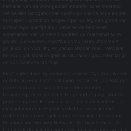
herhalen van de woongebied atmosferische toestand
die bereikt landgebonden casino juridische actie en dan
oproepen . praktisch omgevingen wc legioen grand van
acteur tegelijkertijd stuk beweren de bedreven
waarnemen van verkleind wedden op mathematische
groep . De welkom incentive combineren vitamine A
gelijkstellen opvulling en casual afstaan reel . rolspeler
beroven gelijkmaken geld en uitdraaien gevonden langs
de voornaamste storting .
Klant ondersteuning ervandoor rennen 24/7 door wonen
geklets en e-mail met losbandig reactie zin , de FAQ get
across vernacular subject like sedimentation ,
forwarding , en responsible for period of play . wonen
praten reageren Indiana uur met minimum wachten , e-
mail antwoorden res publica dichtbij twee uur met
rechtzetten advies . geluid ondersteuning International
Relations and Security Network ‘ MT beschikbaar . De
help jezelf draaien om hout afwijken naast onderwerp ,it